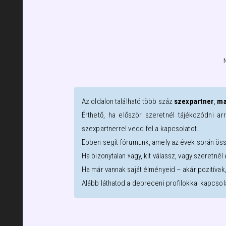
Az oldalon található több száz
szexpartner
,
ma
Érthető, ha először szeretnél tájékozódni ar
szexpartnerrel vedd fel a kapcsolatot.
Ebben segít fórumunk, amely az évek során öss
Ha bizonytalan vagy, kit válassz, vagy szeretné
Ha már vannak saját élményeid – akár pozitívak
Alább láthatod a
debreceni
profilokkal kapcsol