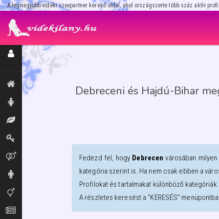
A legnagyobb vidéki szexpartner kereső oldal, ahol országszerte több száz aktív profi
Regisztráció / Hirdetésfeladás
Kiemeltek, legújabbak
Debreceni és Hajdú-Bihar meg
Hölgyek
Masszázs
Dominák
Párok
Fedezd fel, hogy
Debrecen
városában milye
kategória szerint is. Ha nem csak ebben a váro
Urak
Profilokat és tartalmakat különböző kategóriák 
Transzik, travik
A részletes keresést a "KERESÉS" menüpontban
Aprók