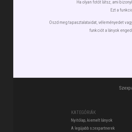
Ha olyan fotót látsz, ami bizo
Ezt a funkci
Oszd meg tapasztalataidat, véleményedet vagy 
funkciót a lányok enged
Szexpa
KATEGÓRIÁK
Nyitólap, kiemelt lányok
A legújabb szexpartnerek