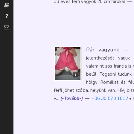
33 éves férfi vagyok 20 cm farokal
—
Szexszótár
Gyakran Ismételt Kérdések
Kapcsolat
Pár vagyunk
—
jelentkezését várju
valamint sos francia i
belül. Fogadni tudunk. 
1
hölgy Romákat és fél
férfi jöhet szóba. helyünk van. Hívj
v…
[-Tovább-]
—
+36 30 570 1812