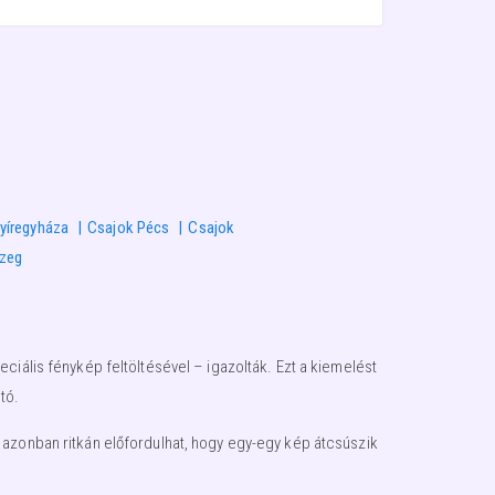
yíregyháza
Csajok Pécs
Csajok
szeg
ciális fénykép feltöltésével – igazolták. Ezt a kiemelést
tó.
 azonban ritkán előfordulhat, hogy egy-egy kép átcsúszik