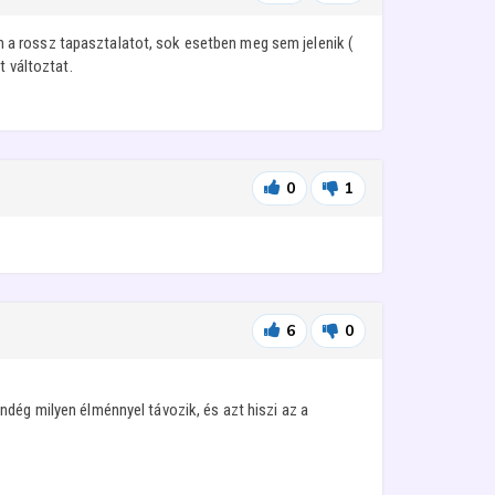
 a rossz tapasztalatot, sok esetben meg sem jelenik (
t változtat.
0
1
6
0
dég milyen élménnyel távozik, és azt hiszi az a