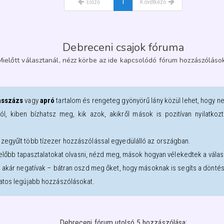
1
Előző
Következő
Debreceni csajok fóruma
Mielőtt választanál, nézz körbe az ide kapcsolódó fórum hozzászólások
sszázs
vagy
apró
tartalom és rengeteg gyönyörű lány közül lehet, hogy n
ról, kiben bízhatsz meg, kik azok, akikről mások is pozitívan nyilatk
zegyűlt több tízezer hozzászólással egyedülálló az országban.
l előbb tapasztalatokat olvasni, nézd meg, mások hogyan vélekedtek a válasz
, akár negatívak – bátran oszd meg őket, hogy másoknak is segíts a dönté
atos legújabb hozzászólásokat.
Debreceni fórum utolsó 5 hozzászólása: