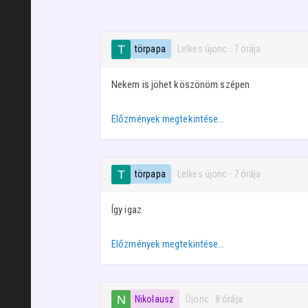
törpapa
· Lelkes újonc
·
7 órája
Nekem is jöhet köszönöm szépen
Előzmények megtekintése…
törpapa
· Lelkes újonc
·
7 órája
Így igaz
Előzmények megtekintése…
Nikolausz
· Újonc
·
8 órája