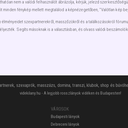
nyíthatóan nem a valódi felhasználót ábrázolja, kérjük, jelezd szerkesztős
ót minden fénykép mellett megtalálod a képnézegetőben, "Valótlan kép beje
élményeidet szexpartnerekről, masszőzökről és a találkozásokról fórumunkb
élyezték. Segíts másoknak is a választásban, és olvass valódi beszámolóka
rtnerek, szexaprók, masszázs, domina, transzi, klubok, shop és búvóhe
videkilany.hu - A legjobb rosszlányok vidéken és Budapesten!
VÁROSOK
Budapesti lányok
Debreceni lányok