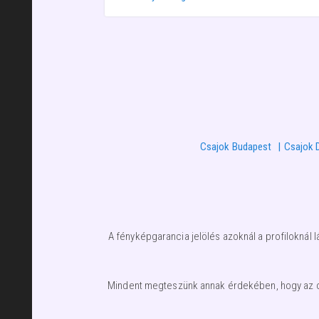
Csajok Budapest
Csajok 
A fényképgarancia jelölés azoknál a profiloknál l
Mindent megteszünk annak érdekében, hogy az olda