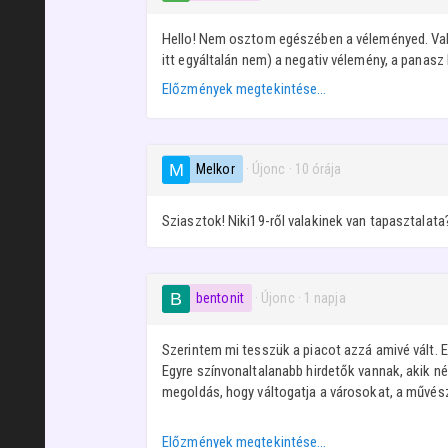
Hello! Nem osztom egészében a véleményed. Való
itt egyáltalán nem) a negativ vélemény, a panasz
Előzmények megtekintése…
Melkor
· Újonc
·
10 órája
Sziasztok! Niki19-ről valakinek van tapasztalata
bentonit
· Újonc
·
1 napja
Szerintem mi tesszük a piacot azzá amivé vált. E
Egyre színvonaltalanabb hirdetők vannak, akik n
megoldás, hogy váltogatja a városokat, a művés
Előzmények megtekintése…