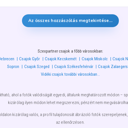
Az összes hozzászólás megtekintése…
Szexpartner csajok a főbb városokban:
Debrecen
Csajok Győr
Csajok Kecskemét
Csajok Miskolc
Csajok N
Sopron
Csajok Szeged
Csajok Székesfehérvár
Csajok Zalaeger
Vidéki csajok további városokban…
átható, ahol a fotók valódiságát egyedi, általunk meghatározott módon – spe
kizárólag ilyen módon lehet megszerezni, pénzért nem megvásárolha
lon kizárólag valós, a profil tulajdonosát ábrázoló fotók szerepeljenek,
az ellenőrzésen.