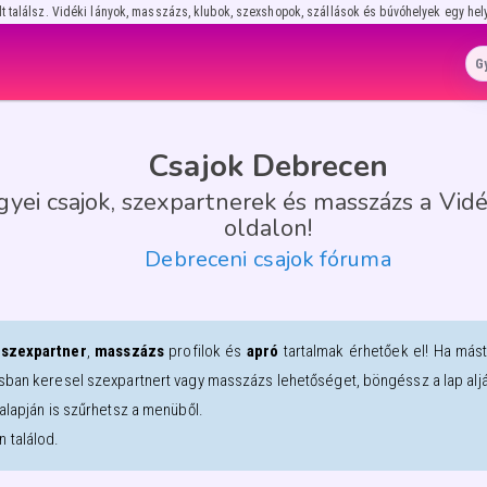
lt találsz. Vidéki lányok, masszázs, klubok, szexshopok, szállások és búvóhelyek egy hel
Csajok Debrecen
yei csajok, szexpartnerek és masszázs a Vidé
oldalon!
Debreceni csajok fóruma
n
szexpartner
,
masszázs
profilok és
apró
tartalmak érhetőek el! Ha más
sban keresel szexpartnert vagy masszázs lehetőséget, böngéssz a lap alján
alapján is szűrhetsz a menüből.
 találod.