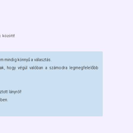
 között!
em mindig könnyű a választás.
oztak, hogy végül valóban a számodra legmegfelelőbb
tott lányról!
sben.