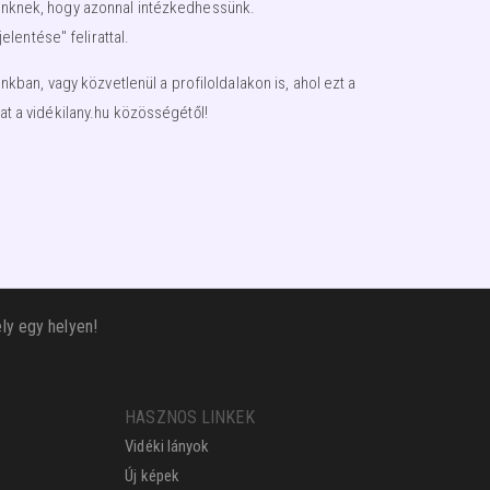
égünknek, hogy azonnal intézkedhessünk.
lentése" felirattal.
an, vagy közvetlenül a profiloldalakon is, ahol ezt a
t a vidékilany.hu közösségétől!
ly egy helyen!
HASZNOS LINKEK
Vidéki lányok
Új képek