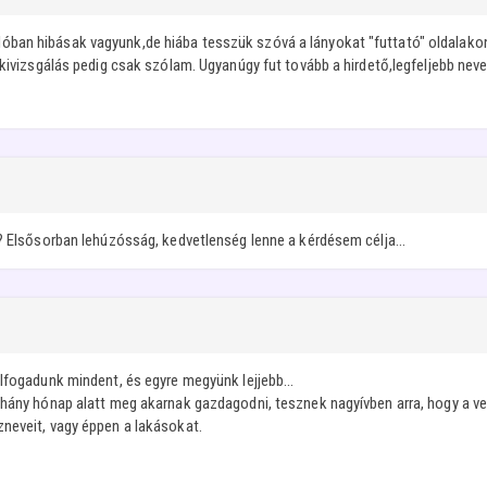
ban hibásak vagyunk,de hiába tesszük szóvá a lányokat "futtató" oldalakon
 kivizsgálás pedig csak szólam. Ugyanúgy fut tovább a hirdető,legfeljebb neve
? Elsősorban lehúzósság, kedvetlenség lenne a kérdésem célja...
lfogadunk mindent, és egyre megyünk lejjebb...
éhány hónap alatt meg akarnak gazdagodni, tesznek nagyívben arra, hogy a ven
zneveit, vagy éppen a lakásokat.