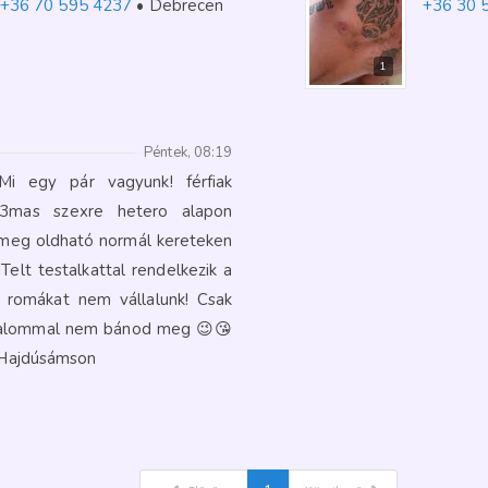
+36 70 595 4237
Debrecen
+36 30 
1
Péntek, 08:19
Mi egy pár vagyunk! férfiak
k 3mas szexre hetero alapon
s meg oldható normál kereteken
Telt testalkattal rendelkezik a
 romákat nem vállalunk! Csak
 bizalommal nem bánod meg 😉😘
Hajdúsámson