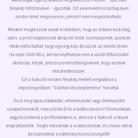
fénykép feltöltésével – igazolták. Ezt a kiemelést kizárólag ilyen
módon lehet megszerezni, pénzért nem megvásárolható.
Mindent megteszünk annak érdekében, hogy az oldalon kizárólag
valós, a profil tulajdonosát ábrázoló fotók szerepeljenek, azonban
ritkán előfordulhat, hogy egy-egy kép átcsúszik az ellenőrzésen.
Ha olyan fotót látsz, ami bizonyíthatóan nem a valódi felhasználót
ábrázolja, kérjük, jelezd szerkesztőségünknek, hogy azonnal
intézkedhessünk.
Ezt a funkciót minden fénykép mellett megtalálod a
képnézegetőben, "Valótlan kép bejelentése" felirattal.
Oszd meg tapasztalataidat, véleményedet vagy élményeidet
szexpartnerekről, masszőzökről és a találkozásokról fórumunkban,
vagy közvetlenül a profiloldalakon is, ahol ezt a funkciót a lányok
engedélyezték. Segíts másoknak is a választásban, és olvass valódi
beszámolókat a vidékilany.hu közösségétől!