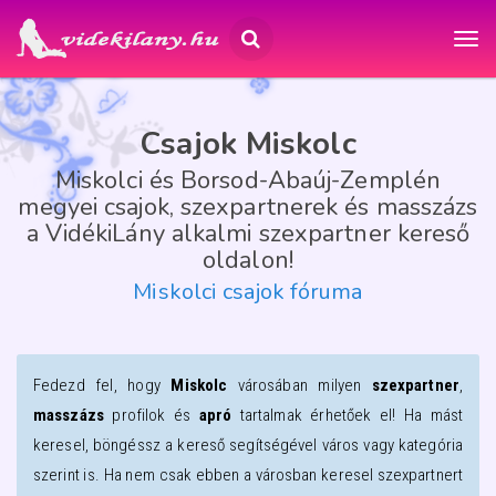
Csajok Miskolc
Miskolci és Borsod-Abaúj-Zemplén
megyei csajok, szexpartnerek és masszázs
a VidékiLány alkalmi szexpartner kereső
oldalon!
Miskolci csajok fóruma
Fedezd fel, hogy
Miskolc
városában milyen
szexpartner
,
masszázs
profilok és
apró
tartalmak érhetőek el! Ha mást
keresel, böngéssz a kereső segítségével város vagy kategória
szerint is. Ha nem csak ebben a városban keresel szexpartnert