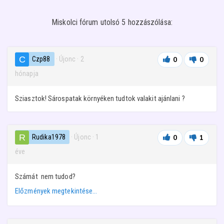
Miskolci fórum utolsó 5 hozzászólása:
Czp88
· Újonc
·
2
0
0
hónapja
Sziasztok! Sárospatak környéken tudtok valakit ajánlani ?
Rudika1978
· Újonc
·
1
0
1
éve
Számát nem tudod?
Előzmények megtekintése…