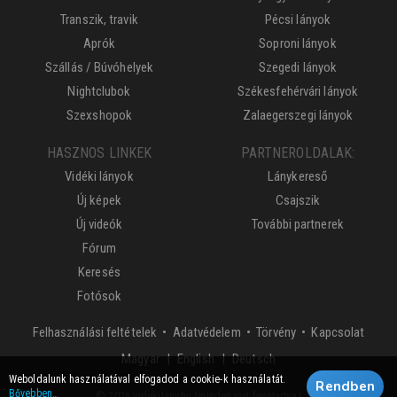
Transzik, travik
Pécsi lányok
Aprók
Soproni lányok
Szállás / Búvóhelyek
Szegedi lányok
Nightclubok
Székesfehérvári lányok
Szexshopok
Zalaegerszegi lányok
HASZNOS LINKEK
PARTNEROLDALAK:
Vidéki lányok
Lánykereső
Új képek
Csajszik
Új videók
További partnerek
Fórum
Keresés
Fotósok
Felhasználási feltételek
•
Adatvédelem
•
Törvény
•
Kapcsolat
Magyar
English
Deutsch
Weboldalunk használatával elfogadod a cookie-k használatát.
Rendben
Bővebben…
© 2026 videkilany.hu (minden jog fenntartva)