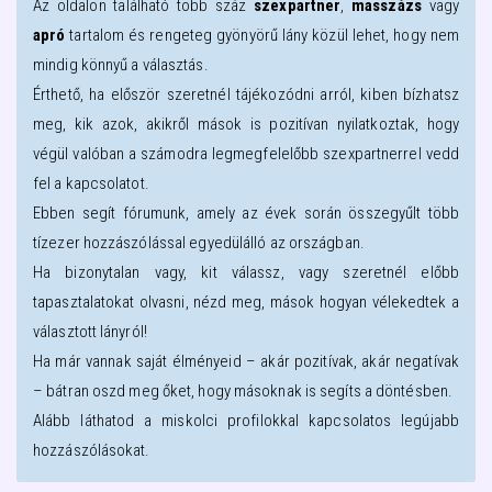
Az oldalon található több száz
szexpartner
,
masszázs
vagy
apró
tartalom és rengeteg gyönyörű lány közül lehet, hogy nem
mindig könnyű a választás.
Érthető, ha először szeretnél tájékozódni arról, kiben bízhatsz
meg, kik azok, akikről mások is pozitívan nyilatkoztak, hogy
végül valóban a számodra legmegfelelőbb szexpartnerrel vedd
fel a kapcsolatot.
Ebben segít fórumunk, amely az évek során összegyűlt több
tízezer hozzászólással egyedülálló az országban.
Ha bizonytalan vagy, kit válassz, vagy szeretnél előbb
tapasztalatokat olvasni, nézd meg, mások hogyan vélekedtek a
választott lányról!
Ha már vannak saját élményeid – akár pozitívak, akár negatívak
– bátran oszd meg őket, hogy másoknak is segíts a döntésben.
Alább láthatod a
miskolci
profilokkal kapcsolatos legújabb
hozzászólásokat.