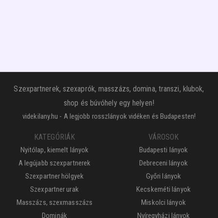
Szexpartnerek, szexaprók, masszázs, domina, transzi, klubok,
shop és búvóhely egy helyen!
videkilany.hu - A legjobb rosszlányok vidéken és Budapesten!
KATEGÓRIÁK
VÁROSOK
Nyitólap, kiemelt lányok
Budapesti lányok
A legújabb szexpartnerek
Debreceni lányok
Szexpartner hölgyek
Győri lányok
Szexpartner urak
Kecskeméti lányok
Masszázs, szexmasszázs
Miskolci lányok
Dominák
Nyíregyházi lányok