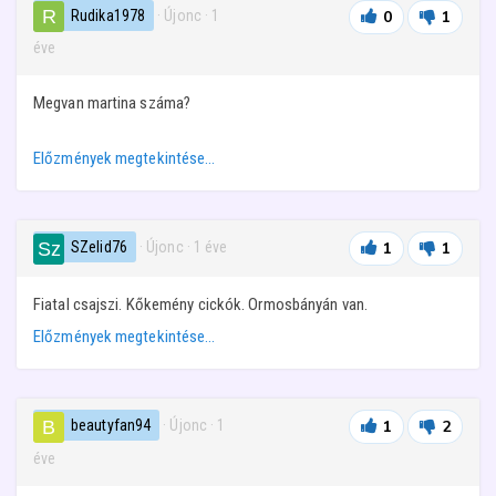
Rudika1978
· Újonc
·
1
0
1
éve
Megvan martina száma?
Előzmények megtekintése…
SZelid76
· Újonc
·
1 éve
1
1
Fiatal csajszi. Kőkemény cickók. Ormosbányán van.
Előzmények megtekintése…
beautyfan94
· Újonc
·
1
1
2
éve