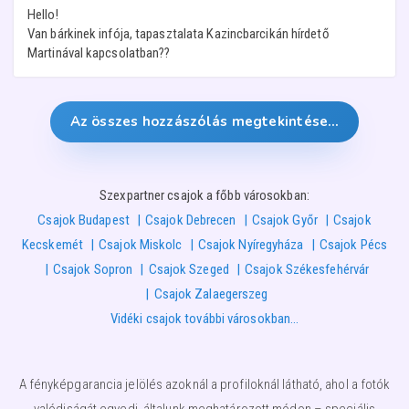
Hello!
Van bárkinek infója, tapasztalata Kazincbarcikán hírdető
Martinával kapcsolatban??
Az összes hozzászólás megtekintése…
Szexpartner csajok a főbb városokban:
Csajok Budapest
Csajok Debrecen
Csajok Győr
Csajok
Kecskemét
Csajok Miskolc
Csajok Nyíregyháza
Csajok Pécs
Csajok Sopron
Csajok Szeged
Csajok Székesfehérvár
Csajok Zalaegerszeg
Vidéki csajok további városokban…
A fényképgarancia jelölés azoknál a profiloknál látható, ahol a fotók
valódiságát egyedi, általunk meghatározott módon – speciális