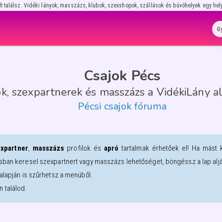
lt találsz. Vidéki lányok, masszázs, klubok, szexshopok, szállások és búvóhelyek egy hel
Csajok Pécs
ok, szexpartnerek és masszázs a VidékiLány a
Pécsi csajok fóruma
xpartner
,
masszázs
profilok és
apró
tartalmak érhetőek el! Ha mást 
sban keresel szexpartnert vagy masszázs lehetőséget, böngéssz a lap alján
alapján is szűrhetsz a menüből.
 találod.