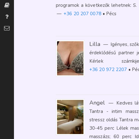
programok a következők lehetnek: S. 
Szexszótár
—
+36 20 207 0078
Pécs
Gyakran Ismételt Kérdések
Kapcsolat
Lilla
—
Igényes, sző
érdeklődésű partner j
Kérlek számk
+36 20 972 2207
Pé
2
Angel
—
Kedves lá
Tantra - intim masszá
stressz oldás Tantra m
30-45 perc Lélek mass
1
masszázs; 60 perc Id