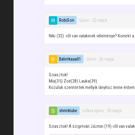
RobiSon
· Újonc
·
22 napja
Niki (32) -ről van valakinek véleménye? Korrekt a 
Balintkaaa01
· Újonc
·
26 napja
Sziasztok!
Mia(35) Zoé(28) Lauka(39)
Közülük szerintetek mellyik lányhoz lenne érde
shrinktube
· Lelkes újonc
·
26 napja
Sziasztok! A szigetvári Jázmin (19)-ről van valak