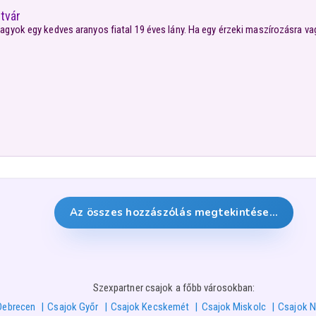
tvár
agyok egy kedves aranyos fiatal 19 éves lány. Ha egy érzeki maszírozásra va
Az összes hozzászólás megtekintése…
Szexpartner csajok a főbb városokban:
Debrecen
Csajok Győr
Csajok Kecskemét
Csajok Miskolc
Csajok N