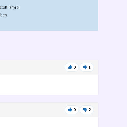
tott lányról!
sben.
0
1
0
2