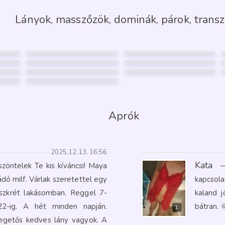
Lányok, masszőzök, dominák, párok, transz
VIVIENN
ANDI
35
47
DIANA
VIKY
Pécs
Pécs
28
41
TS NAOMI
ANNIE ÉS RICH
Pécs
Pécs
36
40
SZILVI
Pécs
Pécs
47
ÉNYKÉP
42
FÉNYKÉP
4
FÉNYKÉP
RANCIA
GARANCIA
GARANCIA
Máza
ÉNYKÉP
16
FÉNYKÉP
19
FÉNYKÉP
RANCIA
GARANCIA
GARANCIA
10
1
1
Aprók
2025.12.13. 16:56
Kata
zöntelek Te kis kíváncsi! Maya
ó milf. Várlak szeretettel egy
kapcsol
diszkrét lakásomban. Reggel 7-
kaland 
2-ig. A hét minden napján.
bátran. 
1
egetős kedves lány vagyok. A