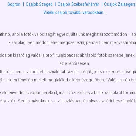
Sopron
Csajok Szeged
Csajok Székesfehérvár
Csajok Zalaeger
Vidéki csajok további városokban…
átható, ahol a fotók valódiságát egyedi, általunk meghatározott módon – spe
kizárólag ilyen módon lehet megszerezni, pénzért nem megvásárolha
lon kizárólag valós, a profil tulajdonosát ábrázoló fotók szerepeljenek,
az ellenőrzésen.
nyíthatóan nem a valódi felhasználót ábrázolja, kérjük, jelezd szerkesztős
ót minden fénykép mellett megtalálod a képnézegetőben, "Valótlan kép beje
élményeidet szexpartnerekről, masszőzökről és a találkozásokról fórumunkb
élyezték. Segíts másoknak is a választásban, és olvass valódi beszámolóka