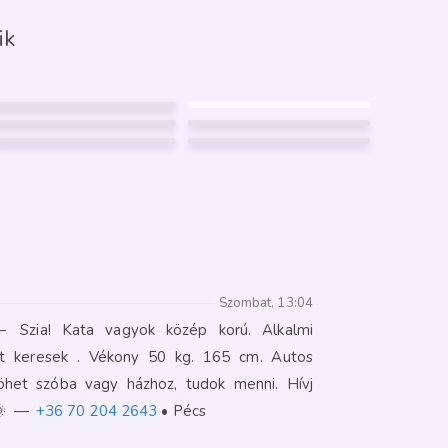
ik
VIRÁG
RICHESCORT
58
45
NIKI
VIVY
Pécs
Pécs
32
38
LEXY
SZISZI
Pécs
Pécs
47
34
Pécs
Pécs
40
FÉNYKÉP
17
FÉNYKÉP
GARANCIA
GARANCIA
26
FÉNYKÉP
1
GARANCIA
13
44
1
4
Szombat, 13:04
—
Szia! Kata vagyok közép korú. Alkalmi
at keresek . Vékony 50 kg. 165 cm. Autos
jöhet szóba vagy házhoz, tudok menni. Hívj
🌞
—
+36 70 204 2643
Pécs