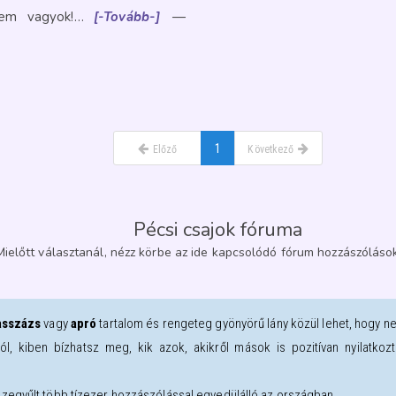
 nem vagyok!…
[-Tovább-]
—
1
Előző
Következő
Pécsi csajok fóruma
Mielőtt választanál, nézz körbe az ide kapcsolódó fórum hozzászólások
sszázs
vagy
apró
tartalom és rengeteg gyönyörű lány közül lehet, hogy n
ról, kiben bízhatsz meg, kik azok, akikről mások is pozitívan nyilatk
zegyűlt több tízezer hozzászólással egyedülálló az országban.