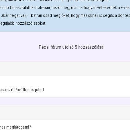
l előbb tapasztalatokat olvasni, nézd meg, mások hogyan vélekedtek a válasz
, akár negatívak – bátran oszd meg őket, hogy másoknak is segíts a dönté
 legújabb hozzászólásokat.
Pécsi fórum utolsó 5 hozzászólása:
csajszi? Privátban is jöhet
emes meglátogatni?