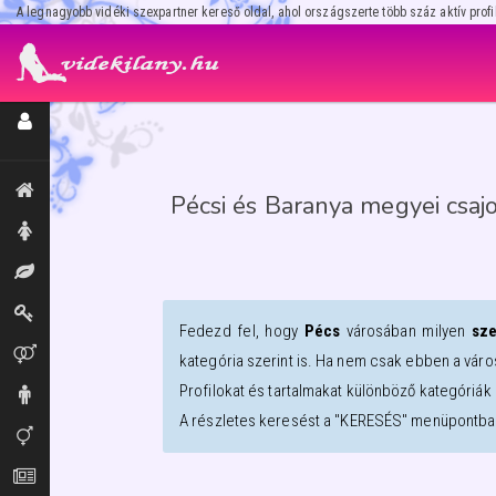
A legnagyobb vidéki szexpartner kereső oldal, ahol országszerte több száz aktív profi
Regisztráció / Hirdetésfeladás
Kiemeltek, legújabbak
Pécsi és Baranya megyei csaj
Hölgyek
Masszázs
Dominák
Fedezd fel, hogy
Pécs
városában milyen
sze
Párok
kategória szerint is. Ha nem csak ebben a váro
Profilokat és tartalmakat különböző kategóriák 
Urak
A részletes keresést a "KERESÉS" menüpontban
Transzik, travik
Aprók