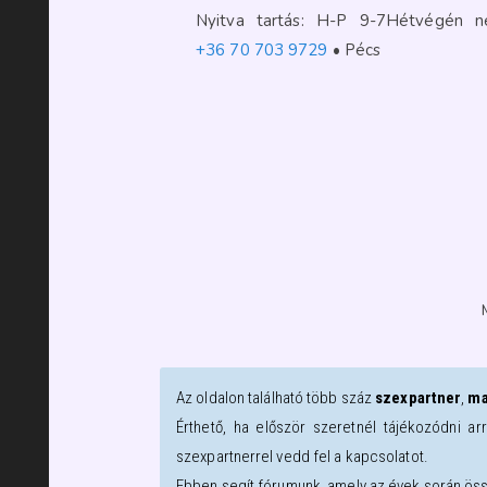
Nyitva tartás: H-P 9-7Hétvégén
+36 70 703 9729
Pécs
Az oldalon található több száz
szexpartner
,
ma
Érthető, ha először szeretnél tájékozódni ar
szexpartnerrel vedd fel a kapcsolatot.
Ebben segít fórumunk, amely az évek során öss