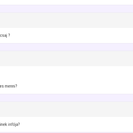
csaj ?
mes menni?
inek infója?