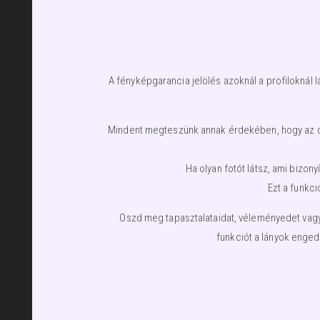
A fényképgarancia jelölés azoknál a profiloknál l
Mindent megteszünk annak érdekében, hogy az olda
Ha olyan fotót látsz, ami bizo
Ezt a funkci
Oszd meg tapasztalataidat, véleményedet vagy 
funkciót a lányok enged