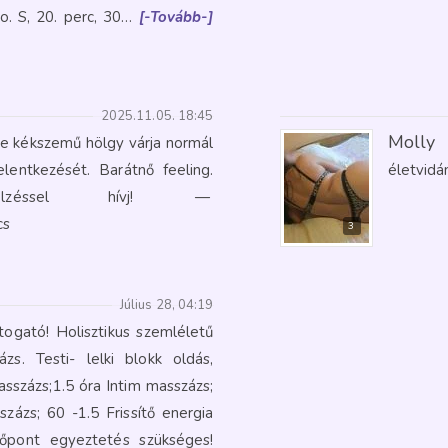
o. S, 20. perc, 30…
[-Tovább-]
2025.11.05. 18:45
Molly
ke kékszemű hölgy várja normál
elentkezését. Barátnő feeling.
életvidá
ijelzéssel hívj!
—
cs
3
Július 28, 04:19
togató! Holisztikus szemléletű
zs. Testi- lelki blokk oldás,
asszázs;1.5 óra Intim masszázs;
zázs; 60 -1.5 Frissítő energia
őpont egyeztetés szükséges!