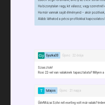
Ha bizonytalan vagy, kit válassz, vagy szeretné
Ha már vannak saját élményeid – akár pozitívak
Alább láthatod a
pécsi
profilokkal kapcsolatos
Gyurka33
· Újonc
·
22 órája
Sziasztok!
Roxi 22-vel van valakinek tapasztalata? Milyen a 
tutajos
· Újonc
·
21 napja
Űdv!Mázai Szilvi nél esetleg volt már valaki?érd