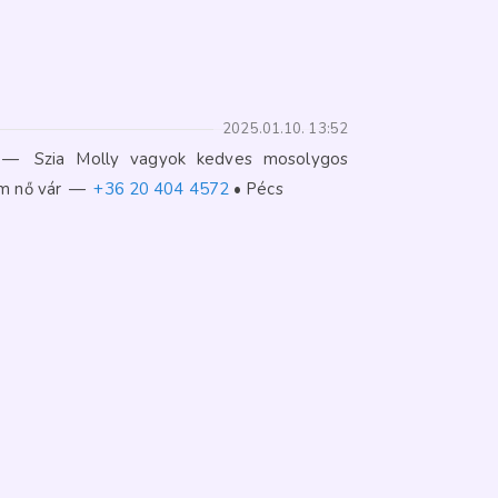
2025.01.10. 13:52
—
Szia Molly vagyok kedves mosolygos
m nő vár
—
+36 20 404 4572
Pécs