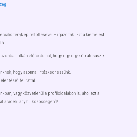
szeg
ciális fénykép feltöltésével – igazolták. Ezt a kiemelést
tó.
 azonban ritkán előfordulhat, hogy egy-egy kép átcsúszik
égünknek, hogy azonnal intézkedhessünk.
lentése" felirattal.
an, vagy közvetlenül a profiloldalakon is, ahol ezt a
t a vidékilany.hu közösségétől!