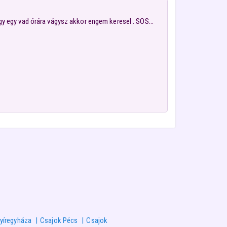
gy egy vad órára vágysz akkor engem keresel . SOS...
yíregyháza
Csajok Pécs
Csajok