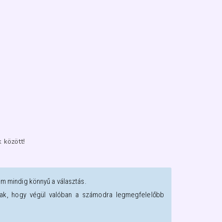
 között!
em mindig könnyű a választás.
oztak, hogy végül valóban a számodra legmegfelelőbb