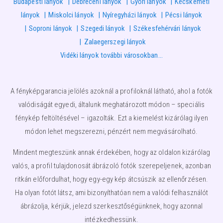
Budapesti lányok
Debreceni lányok
Győri lányok
Kecskeméti
lányok
Miskolci lányok
Nyíregyházi lányok
Pécsi lányok
Soproni lányok
Szegedi lányok
Székesfehérvári lányok
Zalaegerszegi lányok
Vidéki lányok további városokban…
A fényképgarancia jelölés azoknál a profiloknál látható, ahol a fotók
valódiságát egyedi, általunk meghatározott módon – speciális
fénykép feltöltésével – igazolták. Ezt a kiemelést kizárólag ilyen
módon lehet megszerezni, pénzért nem megvásárolható.
Mindent megteszünk annak érdekében, hogy az oldalon kizárólag
valós, a profil tulajdonosát ábrázoló fotók szerepeljenek, azonban
ritkán előfordulhat, hogy egy-egy kép átcsúszik az ellenőrzésen.
Ha olyan fotót látsz, ami bizonyíthatóan nem a valódi felhasználót
ábrázolja, kérjük, jelezd szerkesztőségünknek, hogy azonnal
intézkedhessünk.