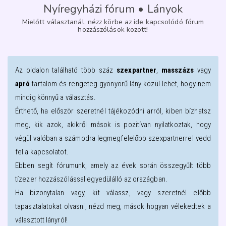
Nyíregyházi fórum • Lányok
Mielőtt választanál, nézz körbe az ide kapcsolódó fórum
hozzászólások között!
Az oldalon található több száz
szexpartner
,
masszázs
vagy
apró
tartalom és rengeteg gyönyörű lány közül lehet, hogy nem
mindig könnyű a választás.
Érthető, ha először szeretnél tájékozódni arról, kiben bízhatsz
meg, kik azok, akikről mások is pozitívan nyilatkoztak, hogy
végül valóban a számodra legmegfelelőbb szexpartnerrel vedd
fel a kapcsolatot.
Ebben segít fórumunk, amely az évek során összegyűlt több
tízezer hozzászólással egyedülálló az országban.
Ha bizonytalan vagy, kit válassz, vagy szeretnél előbb
tapasztalatokat olvasni, nézd meg, mások hogyan vélekedtek a
választott lányról!