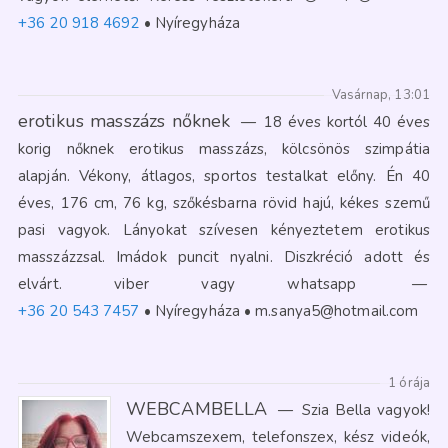
+36 20 918 4692
Nyíregyháza
Vasárnap, 13:01
erotikus masszázs nőknek
—
18 éves kortól 40 éves
korig nőknek erotikus masszázs, kölcsönös szimpátia
alapján. Vékony, átlagos, sportos testalkat előny. Én 40
éves, 176 cm, 76 kg, szőkésbarna rövid hajú, kékes szemű
pasi vagyok. Lányokat szívesen kényeztetem erotikus
masszázzsal. Imádok puncit nyalni. Diszkréció adott és
elvárt. viber vagy whatsapp
—
+36 20 543 7457
Nyíregyháza
m.sanya5@hotmail.com
1 órája
WEBCAMBELLA
—
Szia Bella vagyok!
Webcamszexem, telefonszex, kész videók,