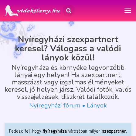
Nyíregyházi szexpartnert
keresel? Válogass a valódi
lányok közül!
Nyíregyháza és környéke legvonzóbb
lányai egy helyen! Ha szexpartnert,
masszázst vagy izgalmas élményeket
keresel, jó helyen jársz. Valódi fotók, valós
visszajelzések, diszkrét találkozók.
Nyíregyházi fórum • Lányok
Fedezd fel, hogy
Nyíregyháza
városában milyen
szexpartner
,