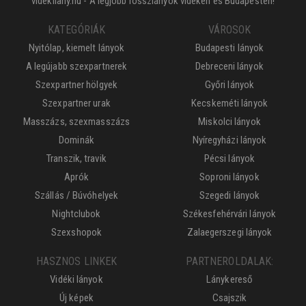
videkilany.hu - A legjobb rosszlányok vidéken és Budapesten!
KATEGÓRIÁK
VÁROSOK
Nyitólap, kiemelt lányok
Budapesti lányok
A legújabb szexpartnerek
Debreceni lányok
Szexpartner hölgyek
Győri lányok
Szexpartner urak
Kecskeméti lányok
Masszázs, szexmasszázs
Miskolci lányok
Dominák
Nyíregyházi lányok
Transzik, travik
Pécsi lányok
Aprók
Soproni lányok
Szállás / Búvóhelyek
Szegedi lányok
Nightclubok
Székesfehérvári lányok
Szexshopok
Zalaegerszegi lányok
HASZNOS LINKEK
PARTNEROLDALAK:
Vidéki lányok
Lánykereső
Új képek
Csajszik