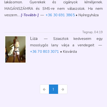
lakásomon. Gyerekek és cigányok kíméljenek.
MAGÁNSZÁMRA és SMS-re nem válaszolok. Ha nem
veszem…
[-Tovább-]
—
+36 30 691 3865
Nyíregyháza
Tegnap, 04:19
Liza
—
Sziasztok kedveseim egy
mosolygós lany várja a vendegeit
—
+36 70 803 3071
Kisvárda
1
1