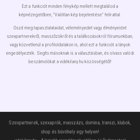
Ezt a funkciót minden fénykép mellett megtalálod a
képnézegetőben, "Valótlan kép bejelentése" felirattal.
Oszd meg tapasztalataidat, véleményedet vagy élményeidet
szexpartnerekről, masszőzökről és a találkozásokról fórumunkban,
vagy közvetlenül a profiloldalakon is, ahol ezt a funkciót a lányok
engedélyezték. Segíts másoknak is a választásban, és olvass valódi
beszámolókat a vidékilany.hu közösségétől!
Szexpartnerek, szexaprók, masszázs, domina, transzi, klubok,
shop és búvóhely egy helyen!