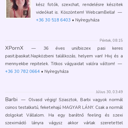
kész fotók, szexchat, rendelésre készitek
videókat is. Köszöntem! WebcamBella!
—
3
+36 30 518 6403
Nyíregyháza
Péntek, 08:15
XPornX
—
36 éves uni/biszex pasi keres
pasit/pasikat.Napközbeni találkozás, helyem van! Hivj és a
mennyekbe repitelek. Titkos vágyaidat valóra váltom!
—
+36 30 782 0664
Nyíregyháza
Július 30, 03:49
Barbi
—
Olvasd végig! Sziasztok, Barbi vagyok normál
csinos testalkatú, feketehajú MAGYAR LÁNY. Csak a normál
dolgokat Vállalom. Ha egy barátnő feeling és szexi
szeximádó lányra vágysz akkor várlak szeretettel