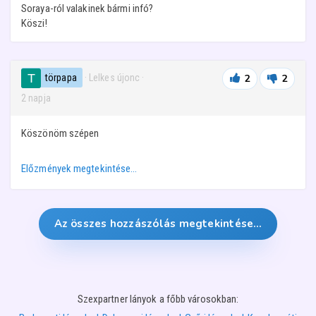
Soraya-ról valakinek bármi infó?
Köszi!
törpapa
· Lelkes újonc
·
2
2
2 napja
Köszönöm szépen
Előzmények megtekintése…
Az összes hozzászólás megtekintése…
Szexpartner lányok a főbb városokban: