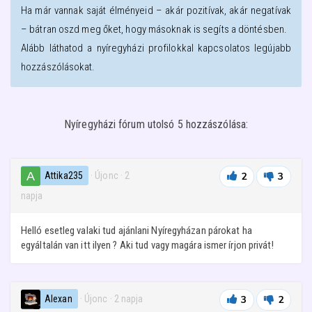
Ha már vannak saját élményeid – akár pozitívak, akár negatívak
– bátran oszd meg őket, hogy másoknak is segíts a döntésben.
Alább láthatod a
nyíregyházi
profilokkal kapcsolatos legújabb
hozzászólásokat.
Nyíregyházi fórum utolsó 5 hozzászólása:
Attika235
· Újonc
·
2
2
3
napja
Helló esetleg valaki tud ajánlani Nyíregyházan párokat ha
egyáltalán van itt ilyen ? Aki tud vagy magára ismer írjon privát!
Alexan
· Újonc
·
2 napja
3
2