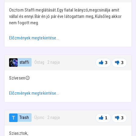
Osztom Staffi meglátását.Egy fiatal leányzó,megcsinálja amit
vállal és ennyi.Bár én jó pár éve látogattam meg,.Külsőleg akkor
nem fogott meg.
Előzmények megtekintése…
staffi
· Őstag
·
2 napja
3
3
Szívesen😉
Előzmények megtekintése…
Trash
· Újonc
·
2 napja
1
3
Sziasztok,