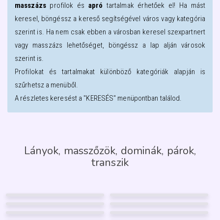
masszázs
profilok és
apró
tartalmak érhetőek el! Ha mást
keresel, böngéssz a kereső segítségével város vagy kategória
szerint is. Ha nem csak ebben a városban keresel szexpartnert
vagy masszázs lehetőséget, böngéssz a lap alján városok
szerint is.
Profilokat és tartalmakat különböző kategóriák alapján is
szűrhetsz a menüből.
A részletes keresést a "KERESÉS" menüpontban találod.
Lányok, masszőzök, dominák, párok,
transzik
BARBY
TIFFANY
38
32
TOKIÓ
WEBCAMBELLA
Nyíregyháza
Nyíregyháza
35
53
NELLI
LIÁNA
Nyíregyháza
Nyíregyháza
30
35
SZILVI
VIRÁG
Nyíregyháza
Nyíregyháza
46
26
6
18
FÉNYKÉP
GARANCIA
ANGELO
SZANDRA
Nyíregyháza
Nyíregyháza
41
58
25
FÉNYKÉP
256
FÉNYKÉP
5
GARANCIA
GARANCIA