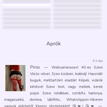
MIRA
SORAYA
Nyíregyháza
Nyíregyháza
28
25
23
FÉNYKÉP
3
FÉNYKÉP
12
GARANCIA
GARANCIA
VIKI-MASSZÁZS
REBEKA
Nyíregyháza
Nyíregyháza
47
28
256
FÉNYKÉP
8
FÉNYKÉP
GARANCIA
GARANCIA
CAT
KATA
Nyíregyháza
Nyíregyháza
19
49
5
FÉNYKÉP
10
FÉNYKÉP
6
GARANCIA
GARANCIA
HENI
BERNI
Nyíregyháza
Nyíregyháza
46
44
1
7
SISSI
BARBY
Nyíregyháza
Nyíregyháza
40
35
8
4
Nyírjákó
Napkor
9
9
14
5
10
130
Aprók
6 órája
Piros
—
Webcamerasex! 40-es Szexi
Vörös nővel. Szex közben, kukkolj! Használt
bugyik, melltartóim eladók! Képek, videók
kérésre! Szexi test, nagy mellek, kerek
3
popsi. Szexi ruhákban, combfix, harisnya,
magassarkú, domina, lábfétis., WhatsAppon-Viberen
vagyok elérhető! Keress részletekért! 😘💋! 😘💋
—