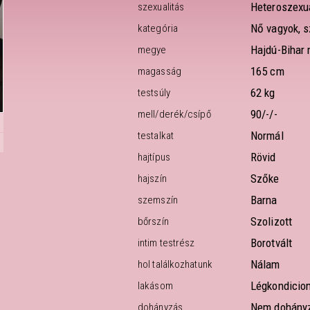
Heteroszexu
szexualitás
Nő vagyok, s
kategória
Hajdú-Bihar
megye
165 cm
magasság
62 kg
testsúly
90/-/-
mell/derék/csípő
Normál
testalkat
Rövid
hajtípus
Szőke
hajszín
Barna
szemszín
Szolizott
bőrszín
Borotvált
intim testrész
Nálam
hol találkozhatunk
Légkondicion
lakásom
Nem dohány
dohányzás