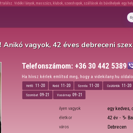
lt találsz. Vidéki lányok, masszázs, klubok, szexshopok, szállások és búvóhelyek egy hel
a! Anikó vagyok, 42 éves debreceni szex
Telefonszámom:
+36 30 442 5389
Ha hívsz kérlek említsd meg, hogy a videkilany.hu oldalo
11-20
11-20
11-20
11-20
Hétfő
Kedd
Szerda
Csütörtök
09-21
09-21
Szombat
Vasárnap
egy kedves, 
ilyen vagyok
42 év -
♑ Ba
életkor
Debrecen
város