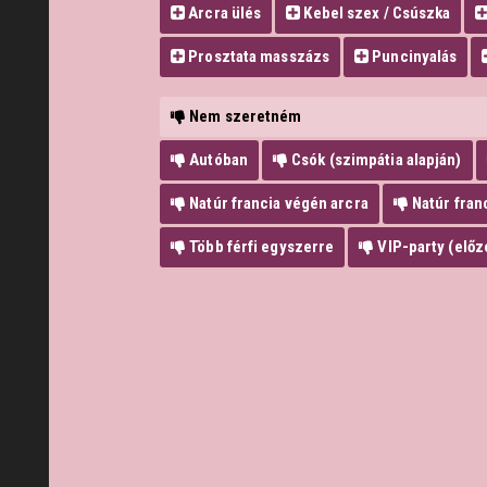
Arcra ülés
Kebel szex / Csúszka
Prosztata masszázs
Puncinyalás
Nem szeretném
Autóban
Csók (szimpátia alapján)
Natúr francia végén arcra
Natúr fran
Több férfi egyszerre
VIP-party (előze