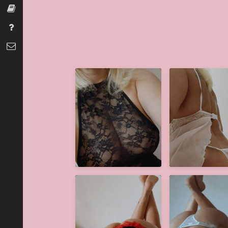
Szexszótár
Gyakran Ismételt Kérdések
Kapcsolat