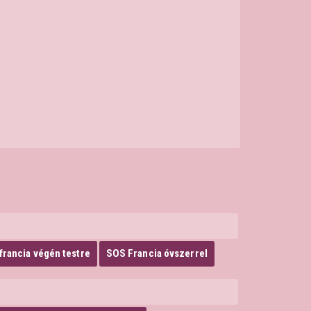
francia végén testre
SOS Francia óvszerrel