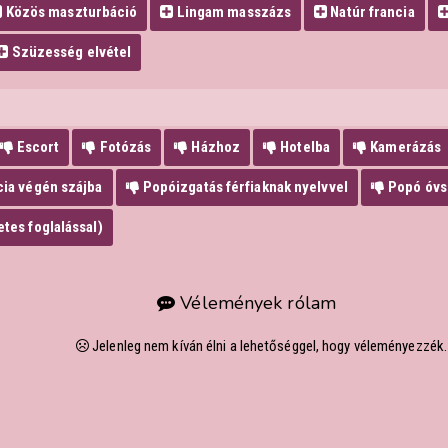
Közös maszturbáció
Lingam masszázs
Natúr francia
Szüzesség elvétel
Escort
Fotózás
Házhoz
Hotelba
Kamerázás
cia végén szájba
Popóizgatás férfiaknak nyelvvel
Popó óvsz
tes foglalással)
Vélemények rólam
Jelenleg nem kíván élni a lehetőséggel, hogy véleményezzék.