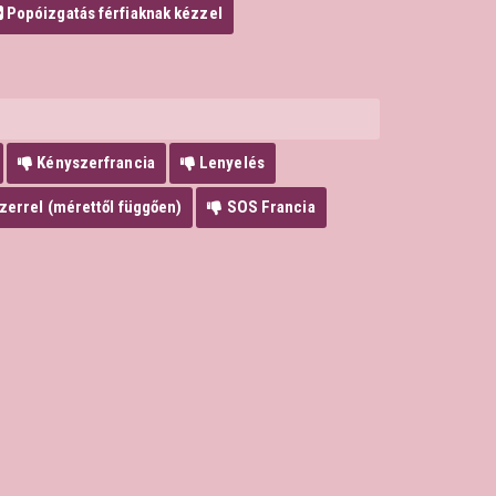
Popóizgatás férfiaknak kézzel
Kényszerfrancia
Lenyelés
errel (mérettől függően)
SOS Francia