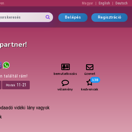
yen.
Magyar
English
Deutsch
Belépés
Regisztráció
partner!
bemutatkozás
üzenet
n találtál rám!
138
11-21
Péntek
vélemény
kedvencek
odaadó vidéki lány vagyok
k