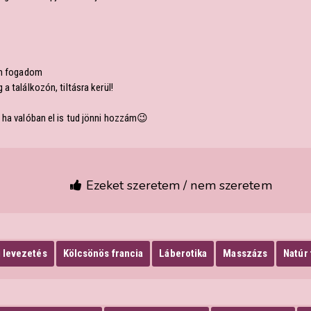
nem fogadom
a találkozón, tiltásra kerül!
 ha valóban el is tud jönni hozzám😉
Ezeket szeretem / nem szeretem
 levezetés
Kölcsönös francia
Láberotika
Masszázs
Natúr 