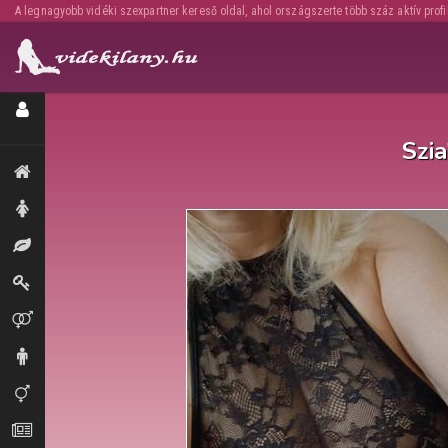
A legnagyobb vidéki szexpartner kereső oldal, ahol országszerte több száz aktív profi
Regisztráció / Hirdetésfeladás
Szi
Kiemeltek, legújabbak
Hölgyek
Masszázs
Dominák
Párok
Urak
Transzik, travik
Aprók