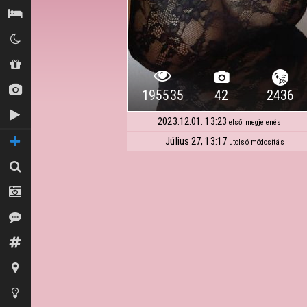
Szállás / Búvóhelyek
Klubok
Shopok
Új képek
195535
42
2436
Új videók
2023.12.01. 13:23
első megjelenés
Július 27, 13:17
TOVÁBBI OLDALAK
utolsó módosítás
Keresés
Fotósok
Vélemények
Fórum
Térkép
Tippek az oldalhoz