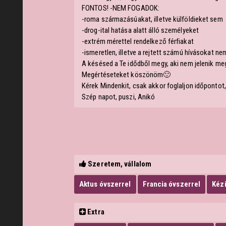
FONTOS! -NEM FOGADOK:
-roma származásúakat, illetve külföldieket sem
-drog-ital hatása alatt álló személyeket
-extrém mérettel rendelkező férfiakat
-ismeretlen, illetve a rejtett számú hívásokat 
A késésed a Te idődből megy, aki nem jelenik meg 
Megértéseteket köszönöm🙂
Kérek Mindenkit, csak akkor foglaljon időpontot,
Szép napot, puszi, Anikó
Szeretem, vállalom
Aktus óvszerrel
Francia óvszerrel
Kézi
Extra