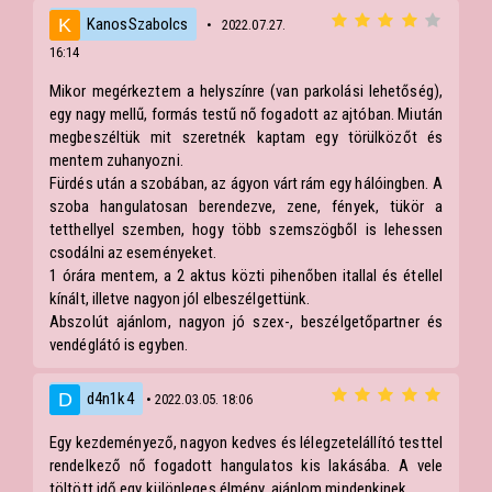
KanosSzabolcs
• 2022.07.27.
16:14
Mikor megérkeztem a helyszínre (van parkolási lehetőség),
egy nagy mellű, formás testű nő fogadott az ajtóban. Miután
megbeszéltük mit szeretnék kaptam egy törülközőt és
mentem zuhanyozni.
Fürdés után a szobában, az ágyon várt rám egy hálóingben. A
szoba hangulatosan berendezve, zene, fények, tükör a
tetthellyel szemben, hogy több szemszögből is lehessen
csodálni az eseményeket.
1 órára mentem, a 2 aktus közti pihenőben itallal és étellel
kínált, illetve nagyon jól elbeszélgettünk.
Abszolút ajánlom, nagyon jó szex-, beszélgetőpartner és
vendéglátó is egyben.
d4n1k4
• 2022.03.05. 18:06
Egy kezdeményező, nagyon kedves és lélegzetelállító testtel
rendelkező nő fogadott hangulatos kis lakásába. A vele
töltött idő egy különleges élmény, ajánlom mindenkinek