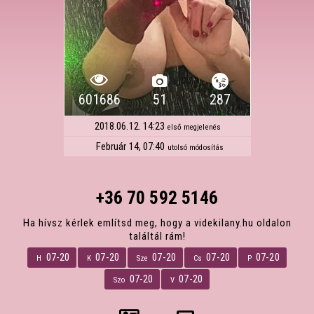
601686
51
287
2018.06.12. 14:23
első megjelenés
Február 14, 07:40
utolsó módosítás
+36 70 592 5146
Ha hívsz kérlek említsd meg, hogy a videkilany.hu oldalon
találtál rám!
07-20
07-20
07-20
07-20
07-20
H
K
Sze
Cs
P
07-20
07-20
Szo
V