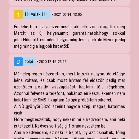
111valaki111
• 2021.06.14. 13:05
Én lehettem az a szerencsés aki először látogatta meg
Mercit az új helyen,amit garantálhatok,hogy sokkal
jobb.Eldugott csendes hely,mindig lesz parkoló.Merci pedig
még mindig a legjobb hírdető:D
dblpi
• 2020.12.16. 23:16
Már elég régen nézegetem, mert tetszik nagyon, de eléggé
béna voltam, és csak most hívtam fel először, pedig már
üzenőben pozitív visszajelzést kaptam tőle régebben.
Azonnal felvette a telefont, habár az én készülékemen nem
halottam, de SMS-t kaptam és újra próbáltam sikerrel.
A NŐ gyönyörű,Szó szerint nagyon szép, magas, hatalmas
cicik.
Előre megbeszéltük, hogy nekem mi a kedvencem, ami neki
is tetszett. Kedves volt végig, 1 órára neveztem be.
Ami a kedvencem, az neki is bejött, így azt csináltuk, főleg