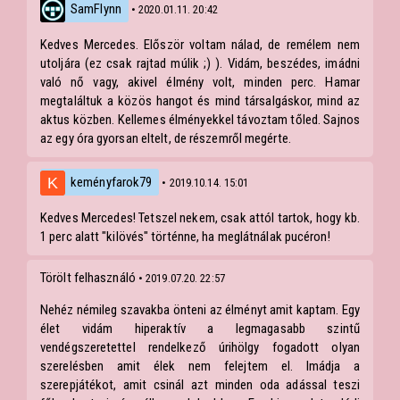
SamFlynn
• 2020.01.11. 20:42
Kedves Mercedes. Először voltam nálad, de remélem nem
utoljára (ez csak rajtad múlik ;) ). Vidám, beszédes, imádni
való nő vagy, akivel élmény volt, minden perc. Hamar
megtaláltuk a közös hangot és mind társalgáskor, mind az
aktus közben. Kellemes élményekkel távoztam tőled. Sajnos
az egy óra gyorsan eltelt, de részemről megérte.
keményfarok79
• 2019.10.14. 15:01
Kedves Mercedes! Tetszel nekem, csak attól tartok, hogy kb.
1 perc alatt "kilövés" történne, ha meglátnálak pucéron!
Törölt felhasználó
• 2019.07.20. 22:57
Nehéz némileg szavakba önteni az élményt amit kaptam. Egy
élet vidám hiperaktív a legmagasabb szintű
vendégszeretettel rendelkező úrihölgy fogadott olyan
szerelésben amit élek nem felejtem el. Imádja a
szerepjátékot, amit csinál azt minden oda adással teszi