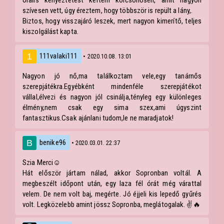
orális kényeztetést kértem kölcsönösen, amit nagyon
szívesen vett, úgy éreztem, hogy többször is repült a lány,.
Biztos, hogy visszajáró leszek, mert nagyon kimerítő, teljes
kiszolgálást kapta.
111valaki111
• 2020.10.08. 13:01
Nagyon jó nő,ma találkoztam vele,egy tanárnős
szerepjátékra.Egyébként mindenféle szerepjátékot
vállal,élvezi és nagyon jól csinálja,tényleg egy különleges
élmény,nem csak egy sima szex,ami úgyszint
fantasztikus.Csak ajánlani tudom,le ne maradjatok!
benike96
• 2020.03.01. 22:37
Szia Merci☺️
Hát először jártam nálad, akkor Sopronban voltál. A
megbeszélt időpont után, egy laza fél órát még várattal
velem. De nem volt baj, megérte. Jó éjjeli kis lepedő gyűrés
volt. Legközelebb amint jössz Sopronba, meglátogalak. ✌️🔥