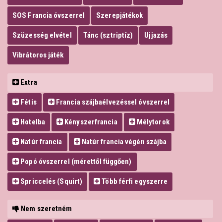
SOS Francia óvszerrel
Szerepjátékok
Szüzesség elvétel
Tánc (sztriptíz)
Ujjazás
Vibrátoros játék
Extra
Fétis
Francia szájbaélvezéssel óvszerrel
Hotelba
Kényszerfrancia
Mélytorok
Natúr francia
Natúr francia végén szájba
Popó óvszerrel (mérettől függően)
Spriccelés (Squirt)
Több férfi egyszerre
Nem szeretném