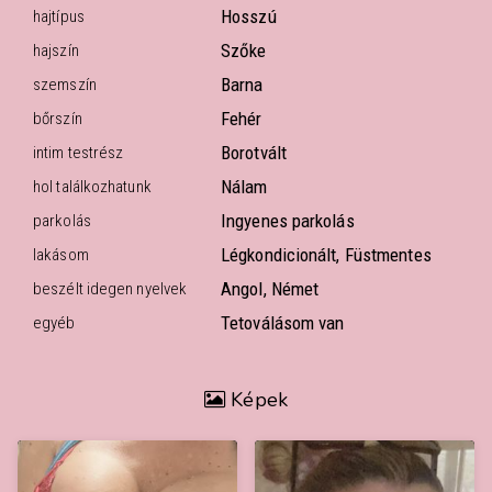
Hosszú
hajtípus
Szőke
hajszín
Barna
szemszín
Fehér
bőrszín
Borotvált
intim testrész
Nálam
hol találkozhatunk
Ingyenes parkolás
parkolás
Légkondicionált, Füstmentes
lakásom
Angol, Német
beszélt idegen nyelvek
Tetoválásom van
egyéb
Képek