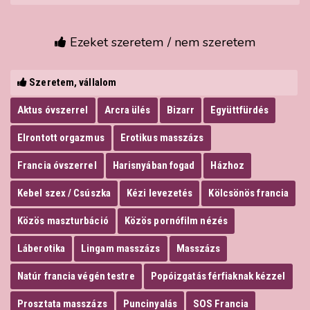
Ezeket szeretem / nem szeretem
Szeretem, vállalom
Aktus óvszerrel
Arcra ülés
Bizarr
Együttfürdés
Elrontott orgazmus
Erotikus masszázs
Francia óvszerrel
Harisnyában fogad
Házhoz
Kebel szex / Csúszka
Kézi levezetés
Kölcsönös francia
Közös maszturbáció
Közös pornófilm nézés
Láberotika
Lingam masszázs
Masszázs
Natúr francia végén testre
Popóizgatás férfiaknak kézzel
Prosztata masszázs
Puncinyalás
SOS Francia