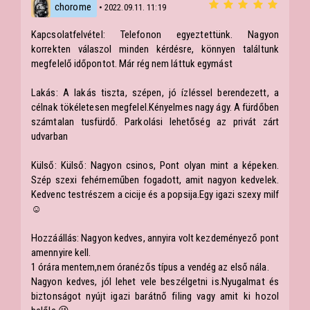
chorome
• 2022.09.11. 11:19
Kapcsolatfelvétel: Telefonon egyeztettünk. Nagyon
korrekten válaszol minden kérdésre, könnyen találtunk
megfelelő időpontot. Már rég nem láttuk egymást
Lakás: A lakás tiszta, szépen, jó ízléssel berendezett, a
célnak tökéletesen megfelel.Kényelmes nagy ágy. A fürdőben
számtalan tusfürdő. Parkolási lehetőség az privát zárt
udvarban
Külső: Külső: Nagyon csinos, Pont olyan mint a képeken.
Szép szexi fehérneműben fogadott, amit nagyon kedvelek.
Kedvenc testrészem a cicije és a popsija.Egy igazi szexy milf
☺️
Hozzáállás: Nagyon kedves, annyira volt kezdeményező pont
amennyire kell.
1 órára mentem,nem óranézős típus a vendég az első nála.
Nagyon kedves, jól lehet vele beszélgetni is.Nyugalmat és
biztonságot nyújt igazi barátnő filing vagy amit ki hozol