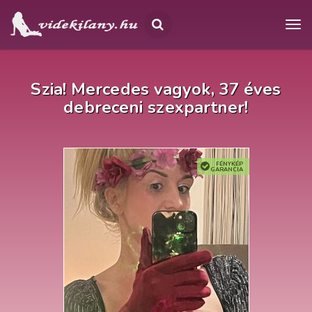
Szia! Mercedes vagyok, 37 éves
debreceni szexpartner!
FÉNYKÉP
GARANCIA