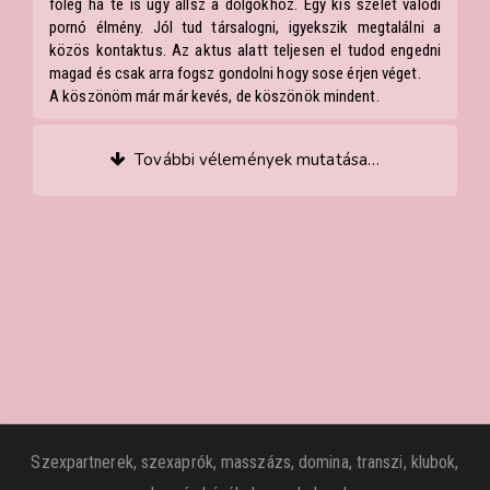
főleg ha te is úgy állsz a dolgokhoz. Egy kis szelet valódi
pornó élmény. Jól tud társalogni, igyekszik megtalálni a
közös kontaktus. Az aktus alatt teljesen el tudod engedni
magad és csak arra fogsz gondolni hogy sose érjen véget.
A köszönöm már már kevés, de köszönök mindent.
További vélemények mutatása…
Szexpartnerek, szexaprók, masszázs, domina, transzi, klubok,