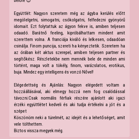
belőle 😉
Együttlét: Nagyon szeretem még az ágyba kerülés előtt
megölelgetni, simogatni, csókolgatni, felfedezni gyönyörű
idomait. Ezt folytattuk az ágyon fekve is, amiben teljesen
odaadó. Barátnő feeling, kipróbálhattam mindent amit
szerettem volna. A franciája kiváló és lelkesen, odaadóan
csinálja. Finom puncija, szereti ha kényeztetik. Szeretem ha
az órában két aktus szerepel, amiben teljesen partner és
segítőkész. Részletekbe nem mennék bele de minden ami
történt, maga volt a tökély, finom, varázslatos, erotikus,
buja. Mindez egy intelligens és vonzó Nővel!
Elégedettség és Ajánlás: Nagyon elégedett voltam a
hozzáállásával, aki elmegy hozzá nem fog csalódással
távozni.Csak normális férfiak részére ajánlott aki igazi
érzéki együttlétet kedveli és aki tudja értékelni a jót és a
szépet
Köszönöm neki a türelmét, az idejét és a lehetőséget, amit
vele tölthettem.
Biztos vissza megyek még.