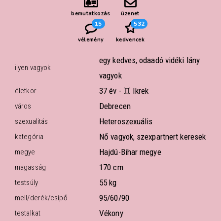
bemutatkozás
üzenet
15
532
vélemény
kedvencek
egy kedves, odaadó vidéki lány
ilyen vagyok
vagyok
37 év -
♊ Ikrek
életkor
Debrecen
város
Heteroszexuális
szexualitás
Nő vagyok, szexpartnert keresek
kategória
Hajdú-Bihar megye
megye
170 cm
magasság
55 kg
testsúly
95/60/90
mell/derék/csípő
Vékony
testalkat