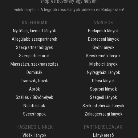
shop és búvóhely egy helyen!
videkilany.hu - A legjobb rosszlányok vidéken és Budapesten!
KATEGÓRIÁK
VÁROSOK
Nyitólap, kiemelt lányok
Budapesti lányok
A legújabb szexpartnerek
Debreceni lányok
Szexpartner hölgyek
Győri lányok
Szexpartner urak
Kecskeméti lányok
Masszázs, szexmasszázs
Miskolci lányok
Dominák
Nyíregyházi lányok
Transzik, travik
Pécsi lányok
Aprók
Soproni lányok
Szállás / Búvóhelyek
Szegedi lányok
Nightclubok
Székesfehérvári lányok
Szexshopok
Zalaegerszegi lányok
HASZNOS LINKEK
PARTNEROLDALAK:
Vidéki lányok
Lánykereső