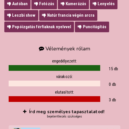
Autóban
Fotózás
Kamerázás
Lenyelés
Leszbi show
Natúr francia végén arcra
Popóizgatás férfiaknak nyelvvel
Puncitágítás
Vélemények rólam
engedélyezett:
15 db
várakozó:
0 db
elutasított:
3 db
Írd meg személyes tapasztalatod!
bejelentkezés szükséges