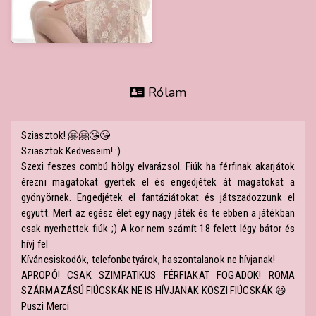
Rólam
Sziasztok! 🤗🤗😘😘
Sziasztok Kedveseim! :)
Szexi feszes combú hölgy elvarázsol. Fiúk ha férfinak akarjátok
érezni magatokat gyertek el és engedjétek át magatokat a
gyönyörnek. Engedjétek el fantáziátokat és játszadozzunk el
együtt. Mert az egész élet egy nagy játék és te ebben a játékban
csak nyerhettek fiúk ;) A kor nem számít 18 felett légy bátor és
hívj fel
Kíváncsiskodók, telefonbetyárok, haszontalanok ne hívjanak!
APROPÓ! CSAK SZIMPATIKUS FÉRFIAKAT FOGADOK! ROMA
SZÁRMAZÁSÚ FIÚCSKÁK NE IS HÍVJANAK KÖSZI FIÚCSKÁK 😃
Puszi Merci