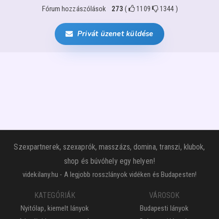
Fórum hozzászólások
273
(
1109
1344
)
Privát üzenet küldése
Szexpartnerek, szexaprók, masszázs, domina, transzi, klubok,
shop és búvóhely egy helyen!
videkilany.hu - A legjobb rosszlányok vidéken és Budapesten!
KATEGÓRIÁK
VÁROSOK
Nyitólap, kiemelt lányok
Budapesti lányok