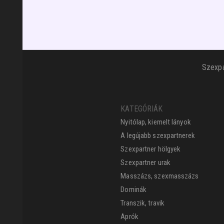
Szexpa
KATEGÓRIÁK
Nyitólap, kiemelt lányok
A legújabb szexpartnerek
Szexpartner hölgyek
Szexpartner urak
Masszázs, szexmasszázs
Dominák
Transzik, travik
Aprók