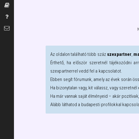
Szexszótár
Gyakran Ismételt Kérdések
Kapcsolat
Az oldalon található több száz
szexpartner
,
ma
Érthető, ha először szeretnél tájékozódni ar
szexpartnerrel vedd fel a kapcsolatot.
Ebben segít fórumunk, amely az évek során öss
Ha bizonytalan vagy, kit válassz, vagy szeretné
Ha már vannak saját élményeid – akár pozitívak
Alább láthatod a
budapesti
profilokkal kapcsol