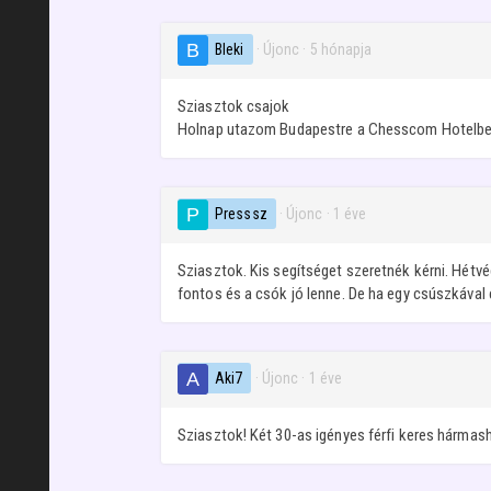
Bleki
· Újonc
·
5 hónapja
Sziasztok csajok
Holnap utazom Budapestre a Chesscom Hotelbe. 
Presssz
· Újonc
·
1 éve
Sziasztok. Kis segítséget szeretnék kérni. Hétv
fontos és a csók jó lenne. De ha egy csúszkával
Aki7
· Újonc
·
1 éve
Sziasztok! Két 30-as igényes férfi keres hármas