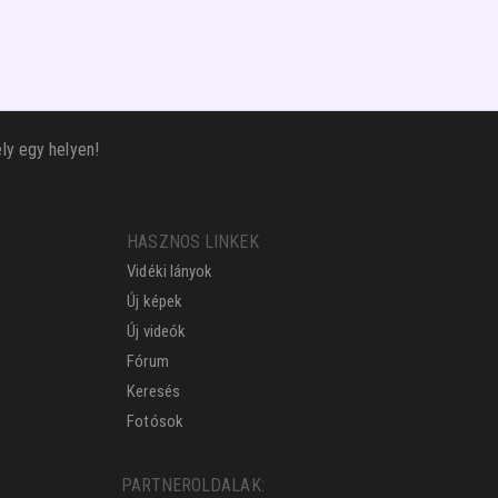
ly egy helyen!
HASZNOS LINKEK
Vidéki lányok
Új képek
Új videók
Fórum
Keresés
Fotósok
PARTNEROLDALAK: