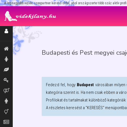
A legnagyobb vidéki szexpartner kereső oldal, ahol országszerte több száz aktív profi
Regisztráció / Hirdetésfeladás
Kiemeltek, legújabbak
Budapesti és Pest megyei csaj
Hölgyek
Masszázs
Dominák
Fedezd fel, hogy
Budapest
városában milyen
Párok
kategória szerint is. Ha nem csak ebben a váro
Profilokat és tartalmakat különböző kategóriák 
Urak
A részletes keresést a "KERESÉS" menüpontban
Transzik, travik
Aprók