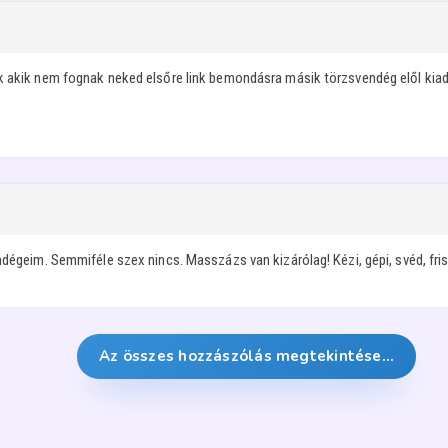
ak akik nem fognak neked elsőre link bemondásra másik törzsvendég elől k
ndégeim. Semmiféle szex nincs. Masszázs van kizárólag! Kézi, gépi, svéd, fr
Az összes hozzászólás megtekintése…