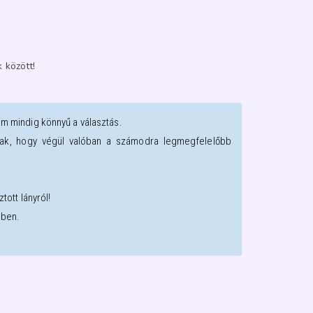
 között!
em mindig könnyű a választás.
oztak, hogy végül valóban a számodra legmegfelelőbb
tott lányról!
sben.