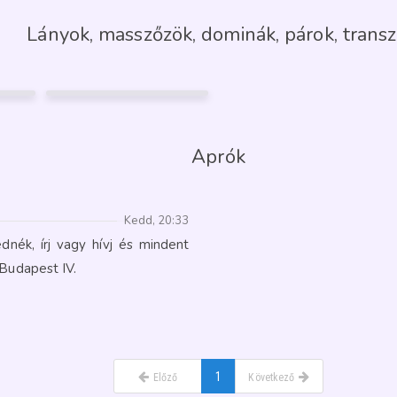
Lányok, masszőzök, dominák, párok, transz
KAMILLA
36
Érd
22
FÉNYKÉP
GARANCIA
2
Aprók
Kedd, 20:33
dnék, írj vagy hívj és mindent
Budapest IV.
1
Előző
Következő