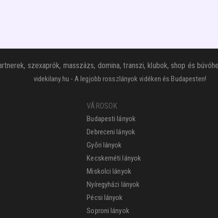
rtnerek, szexaprók, masszázs, domina, transzi, klubok, shop és búvóhe
videkilany.hu - A legjobb rosszlányok vidéken és Budapesten!
VÁROSOK
Budapesti lányok
Debreceni lányok
Győri lányok
Kecskeméti lányok
Miskolci lányok
Nyíregyházi lányok
Pécsi lányok
Soproni lányok