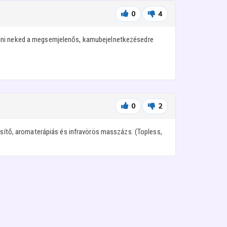
0
4
iadni neked a megsemjelenős, kamubejelnetkezésedre
0
2
issítő, aromaterápiás és infravörös masszázs. (Topless,