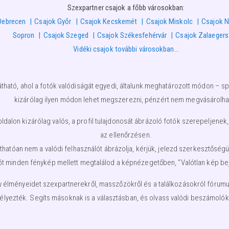
Szexpartner csajok a főbb városokban:
Debrecen
Csajok Győr
Csajok Kecskemét
Csajok Miskolc
Csajok N
Sopron
Csajok Szeged
Csajok Székesfehérvár
Csajok Zalaeger
Vidéki csajok további városokban…
átható, ahol a fotók valódiságát egyedi, általunk meghatározott módon – spe
kizárólag ilyen módon lehet megszerezni, pénzért nem megvásárolha
lon kizárólag valós, a profil tulajdonosát ábrázoló fotók szerepeljenek,
az ellenőrzésen.
nyíthatóan nem a valódi felhasználót ábrázolja, kérjük, jelezd szerkesztős
ót minden fénykép mellett megtalálod a képnézegetőben, "Valótlan kép beje
élményeidet szexpartnerekről, masszőzökről és a találkozásokról fórumunkb
élyezték. Segíts másoknak is a választásban, és olvass valódi beszámolóka