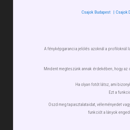
Csajok Budapest
Csajok 
A fényképgarancia jelölés azoknál a profiloknál l
Mindent megteszünk annak érdekében, hogy az olda
Ha olyan fotót látsz, ami bizo
Ezt a funkci
Oszd meg tapasztalataidat, véleményedet vagy 
funkciót a lányok enged