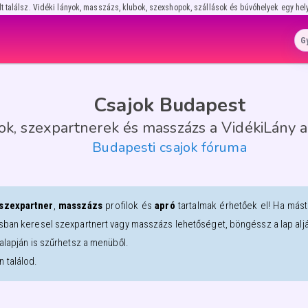
lt találsz. Vidéki lányok, masszázs, klubok, szexshopok, szállások és búvóhelyek egy hel
Csajok Budapest
ok, szexpartnerek és masszázs a VidékiLány a
Budapesti csajok fóruma
szexpartner
,
masszázs
profilok és
apró
tartalmak érhetőek el! Ha más
sban keresel szexpartnert vagy masszázs lehetőséget, böngéssz a lap alján
alapján is szűrhetsz a menüből.
 találod.