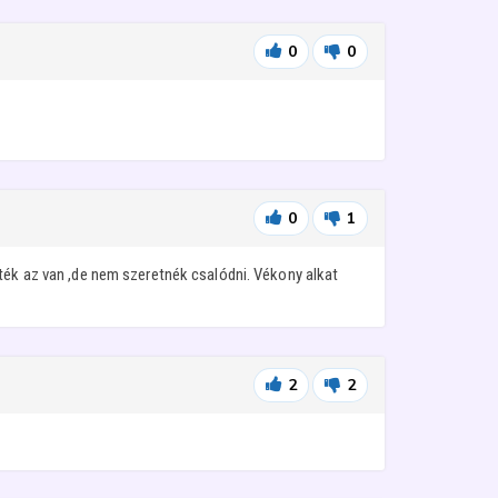
0
0
0
1
zték az van ,de nem szeretnék csalódni. Vékony alkat
2
2