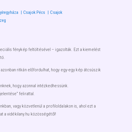
yíregyháza
Csajok Pécs
Csajok
szeg
ciális fénykép feltöltésével – igazolták. Ezt a kiemelést
tó.
 azonban ritkán előfordulhat, hogy egy-egy kép átcsúszik
égünknek, hogy azonnal intézkedhessünk.
lentése" felirattal.
an, vagy közvetlenül a profiloldalakon is, ahol ezt a
t a vidékilany.hu közösségétől!