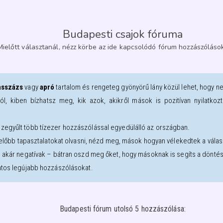
Budapesti csajok fóruma
Mielőtt választanál, nézz körbe az ide kapcsolódó fórum hozzászólások
sszázs
vagy
apró
tartalom és rengeteg gyönyörű lány közül lehet, hogy n
ról, kiben bízhatsz meg, kik azok, akikről mások is pozitívan nyilatk
zegyűlt több tízezer hozzászólással egyedülálló az országban.
l előbb tapasztalatokat olvasni, nézd meg, mások hogyan vélekedtek a válasz
, akár negatívak – bátran oszd meg őket, hogy másoknak is segíts a dönté
atos legújabb hozzászólásokat.
Budapesti fórum utolsó 5 hozzászólása: