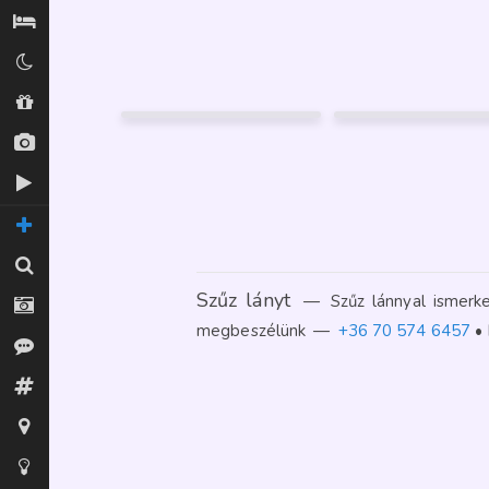
Szállás / Búvóhelyek
Klubok
HELÉNA
MAYA
26
28
Budapest XIII.
Budapest
Shopok
131
FÉNYKÉP
2
Új képek
GARANCIA
2
Új videók
TOVÁBBI OLDALAK
Keresés
Szűz lányt
—
Szűz lánnyal ismerke
Fotósok
megbeszélünk
—
+36 70 574 6457
Vélemények
Fórum
Térkép
Tippek az oldalhoz