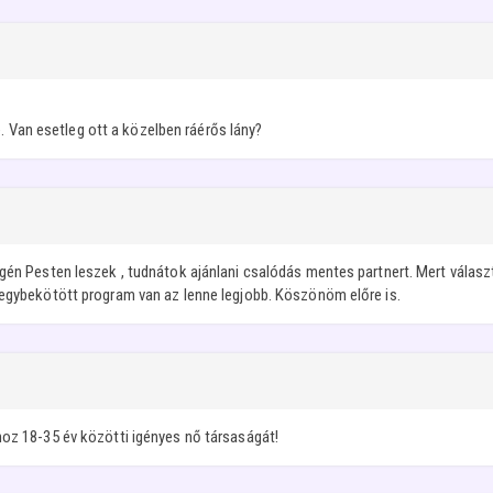
Van esetleg ott a közelben ráérős lány?
égén Pesten leszek , tudnátok ajánlani csalódás mentes partnert. Mert válas
 egybekötött program van az lenne legjobb. Köszönöm előre is.
hoz 18-35 év közötti igényes nő társaságát!