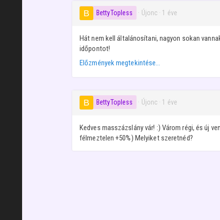
BettyTopless
· Újonc
·
1 éve
Hát nem kell általánosítani, nagyon sokan vann
időpontot!
Előzmények megtekintése…
BettyTopless
· Újonc
·
1 éve
Kedves masszázslány vár! :) Várom régi, és új ve
félmeztelen +50%) Melyiket szeretnéd?