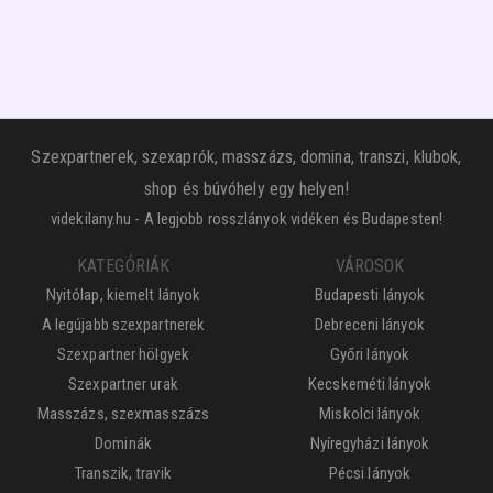
Szexpartnerek, szexaprók, masszázs, domina, transzi, klubok,
shop és búvóhely egy helyen!
videkilany.hu - A legjobb rosszlányok vidéken és Budapesten!
KATEGÓRIÁK
VÁROSOK
Nyitólap, kiemelt lányok
Budapesti lányok
A legújabb szexpartnerek
Debreceni lányok
Szexpartner hölgyek
Győri lányok
Szexpartner urak
Kecskeméti lányok
Masszázs, szexmasszázs
Miskolci lányok
Dominák
Nyíregyházi lányok
Transzik, travik
Pécsi lányok