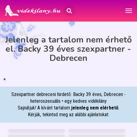
Jelenleg a tartalom nem érhető
el. Backy 39 éves szexpartner -
Debrecen
BACKY
39
Debrecen
ÉP
IA
Szexpartner debreceni hirdető: Backy 39 éves, Debrecen -
heteroszexuális • egy kedves vidékilány
Sajnáljuk! A kívánt tartalom
jelenleg nem elérhető
.
Kérjük, tekintsd meg az alábbi ajánlatokat:
DIANA
HELÉNA
28
26
ANIKÓ MASSZŐZ
NIKÉ-BEST-MASSZÁZS
Pécs
Budapest XIII.
47
50
VICKY W
ÍZISZ MASSZÁZS
Debrecen
Győr
37
42
Szombathely
Miskolc
FÉNYKÉP
FÉNYKÉP