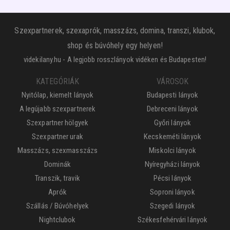
Szexpartnerek, szexaprók, masszázs, domina, transzi, klubok,
shop és búvóhely egy helyen!
videkilany.hu - A legjobb rosszlányok vidéken és Budapesten!
KATEGÓRIÁK
VÁROSOK
Nyitólap, kiemelt lányok
Budapesti lányok
A legújabb szexpartnerek
Debreceni lányok
Szexpartner hölgyek
Győri lányok
Szexpartner urak
Kecskeméti lányok
Masszázs, szexmasszázs
Miskolci lányok
Dominák
Nyíregyházi lányok
Transzik, travik
Pécsi lányok
Aprók
Soproni lányok
Szállás / Búvóhelyek
Szegedi lányok
Nightclubok
Székesfehérvári lányok