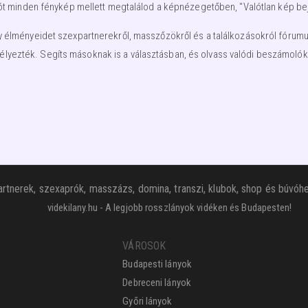
ót minden fénykép mellett megtalálod a képnézegetőben, "Valótlan kép beje
élményeidet szexpartnerekről, masszőzökről és a találkozásokról fórumunkb
élyezték. Segíts másoknak is a választásban, és olvass valódi beszámolóka
rtnerek, szexaprók, masszázs, domina, transzi, klubok, shop és búvóhe
videkilany.hu - A legjobb rosszlányok vidéken és Budapesten!
VÁROSOK
Budapesti lányok
Debreceni lányok
Győri lányok