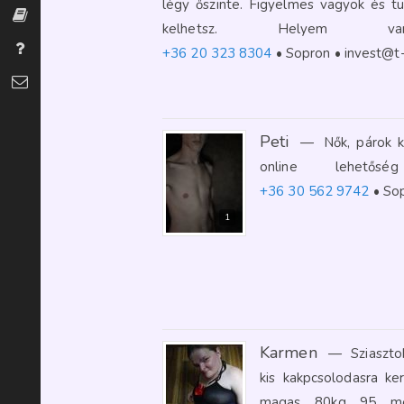
légy őszinte. Figyelmes vagyok és tu
Szexszótár
kelhetsz. Helyem
Gyakran Ismételt Kérdések
+36 20 323 8304
Sopron
invest@t-
Kapcsolat
Peti
—
Nők, párok 
online lehető
+36 30 562 9742
So
1
Karmen
—
Sziaszt
kis kakpcsolodasra k
magas 80kg 95 mel