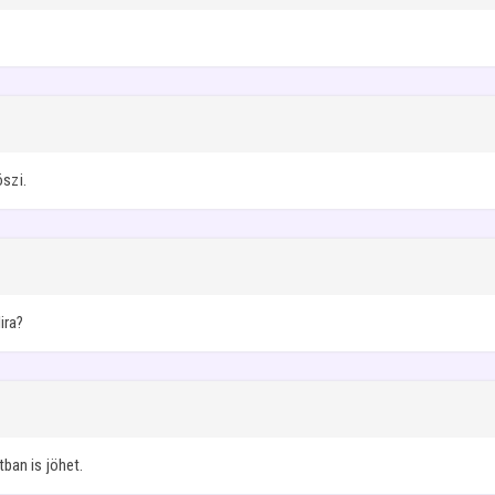
öszi.
ira?
ban is jöhet.