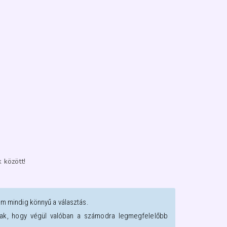
 között!
em mindig könnyű a választás.
oztak, hogy végül valóban a számodra legmegfelelőbb