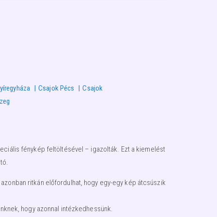
yíregyháza
Csajok Pécs
Csajok
szeg
ciális fénykép feltöltésével – igazolták. Ezt a kiemelést
tó.
 azonban ritkán előfordulhat, hogy egy-egy kép átcsúszik
égünknek, hogy azonnal intézkedhessünk.