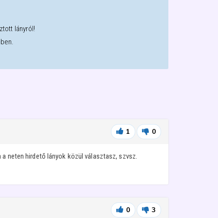
tott lányról!
sben.
1
0
 a neten hirdető lányok közül választasz, szvsz.
0
3