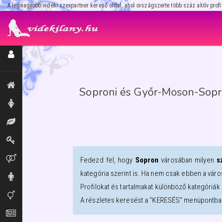
A legnagyobb vidéki szexpartner kereső oldal, ahol országszerte több száz aktív profi
Regisztráció / Hirdetésfeladás
Kiemeltek, legújabbak
Soproni és Győr-Moson-Sopro
Hölgyek
Masszázs
Dominák
Párok
Fedezd fel, hogy
Sopron
városában milyen
s
kategória szerint is. Ha nem csak ebben a váro
Urak
Profilokat és tartalmakat különböző kategóriák 
Transzik, travik
A részletes keresést a "KERESÉS" menüpontban
Aprók