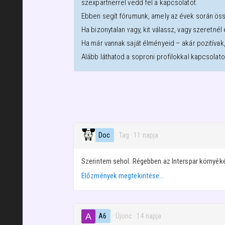
szexpartnerrel vedd fel a kapcsolatot.
Ebben segít fórumunk, amely az évek során öss
Ha bizonytalan vagy, kit válassz, vagy szeretné
Ha már vannak saját élményeid – akár pozitívak
Alább láthatod a
soproni
profilokkal kapcsolat
Doc
· Tag
·
11 napja
Szerintem sehol. Régebben az Interspar környékén
Előzmények megtekintése…
A6
· Újonc
·
14 napja