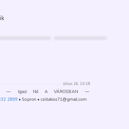
ik
LARABBY
NOÉMI
22
37
Mosonmagyaróvár
Hegyeshalom
62
FÉNYKÉP
10
GARANCIA
2
Július 26, 10:18
—
Igazi Nő A VÁROSBAN
—
332 2899
Sopron
csillakiss71@gmail.com