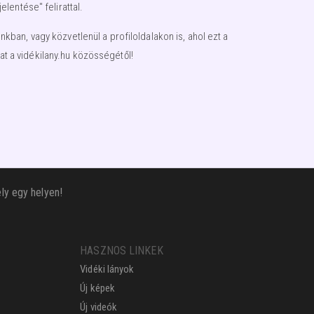
lentése" felirattal.
an, vagy közvetlenül a profiloldalakon is, ahol ezt a
t a vidékilany.hu közösségétől!
ly egy helyen!
HASZNOS LINKEK
Vidéki lányok
Új képek
Új videók