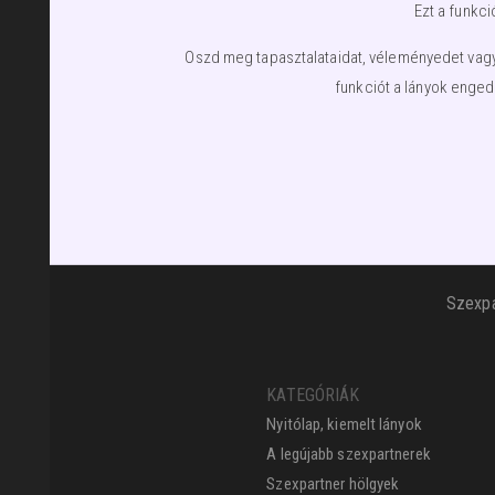
Ezt a funkci
Oszd meg tapasztalataidat, véleményedet vagy 
funkciót a lányok enged
Szexpa
KATEGÓRIÁK
Nyitólap, kiemelt lányok
A legújabb szexpartnerek
Szexpartner hölgyek