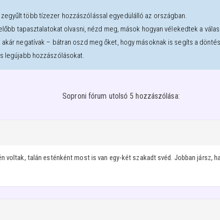
zegyűlt több tízezer hozzászólással egyedülálló az országban.
l előbb tapasztalatokat olvasni, nézd meg, mások hogyan vélekedtek a válasz
, akár negatívak – bátran oszd meg őket, hogy másoknak is segíts a dönté
os legújabb hozzászólásokat.
Soproni fórum utolsó 5 hozzászólása:
 voltak, talán esténként most is van egy-két szakadt svéd. Jobban jársz, ha