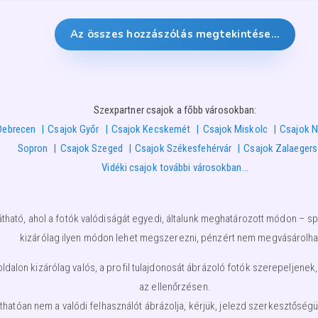
Az összes hozzászólás megtekintése…
Szexpartner csajok a főbb városokban:
Debrecen
Csajok Győr
Csajok Kecskemét
Csajok Miskolc
Csajok N
Sopron
Csajok Szeged
Csajok Székesfehérvár
Csajok Zalaeger
Vidéki csajok további városokban…
átható, ahol a fotók valódiságát egyedi, általunk meghatározott módon – spe
kizárólag ilyen módon lehet megszerezni, pénzért nem megvásárolha
lon kizárólag valós, a profil tulajdonosát ábrázoló fotók szerepeljenek,
az ellenőrzésen.
nyíthatóan nem a valódi felhasználót ábrázolja, kérjük, jelezd szerkesztős