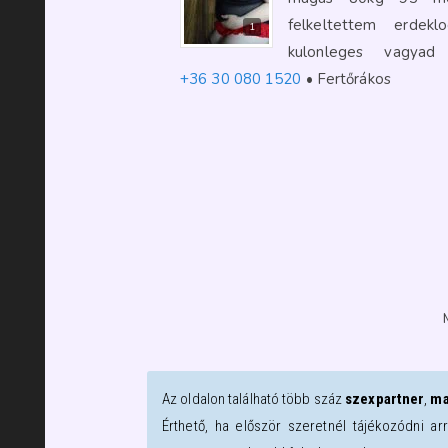
felkeltettem erdek
1
kulonleges vagy
+36 30 080 1520
Fertőrákos
Az oldalon található több száz
szexpartner
,
ma
Érthető, ha először szeretnél tájékozódni ar