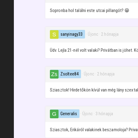
Sopronba hol találni este utcai pillangót? 😁
sanyinagy33
· Újonc
·
2 hónapja
Üdv. Lejla 21-nél volt valaki? Privátban is jöhet. K
Zsoltee84
· Újonc
·
2 hónapja
Sziasztok! Hirdetőkön kívül van még lány szextal
Generalis
· Újonc
·
3 hónapja
Sziasztok, Erikáról valakinek beszamoloja? Privat