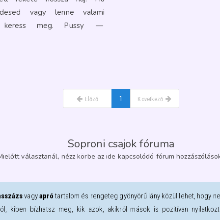
lodesed vagy lenne valami
ad keress meg. Pussy
—
1
Előző
Következő
Soproni csajok fóruma
Mielőtt választanál, nézz körbe az ide kapcsolódó fórum hozzászólások
sszázs
vagy
apró
tartalom és rengeteg gyönyörű lány közül lehet, hogy n
ról, kiben bízhatsz meg, kik azok, akikről mások is pozitívan nyilatk