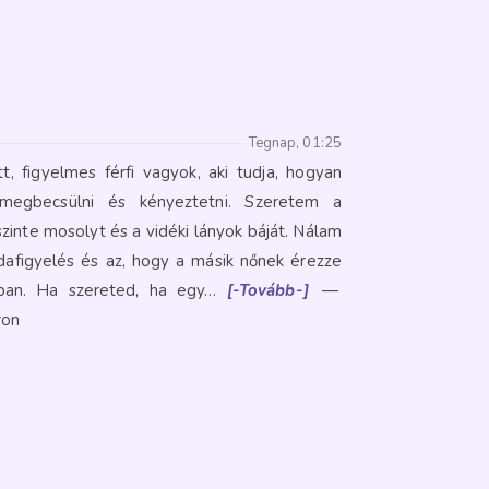
Tegnap, 01:25
t, figyelmes férfi vagyok, aki tudja, hogyan
megbecsülni és kényeztetni. Szeretem a
zinte mosolyt és a vidéki lányok báját. Nálam
dafigyelés és az, hogy a másik nőnek érezze
tban. Ha szereted, ha egy…
[-Tovább-]
—
ron