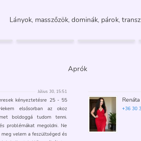
Lányok, masszőzök, dominák, párok, transz
ERIKA
LILI
37
30
Sopron
Sopron
ÉNYKÉP
7
7
RANCIA
Aprók
Július 30, 15:51
Renáta
eresek kényeztetésre 25 - 55
 Nekem elsősorban az okoz
+36 30 
emet boldoggá tudom tenni.
 és problémákat megoldni. Ne
3
d meg velem a feszültséged és