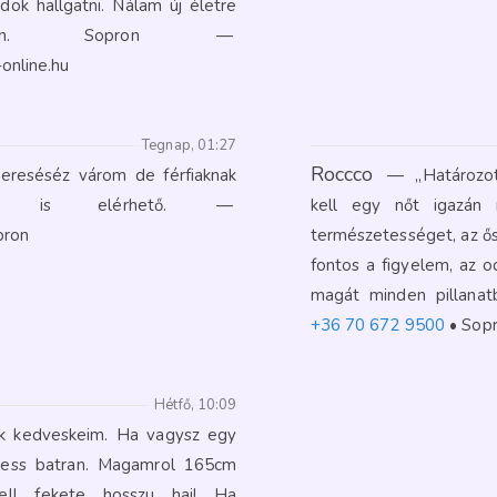
dok hallgatni. Nálam új életre
 van. Sopron
—
online.hu
Tegnap, 01:27
Roccco
kereséséz várom de férfiaknak
—
„Határozot
ség is elérhető.
—
kell egy nőt igazán 
pron
természetességet, az ős
fontos a figyelem, az o
magát minden pillana
+36 70 672 9500
Sop
Hétfő, 10:09
ok kedveskeim. Ha vagysz egy
eress batran. Magamrol 165cm
l fekete hosszu haj! Ha