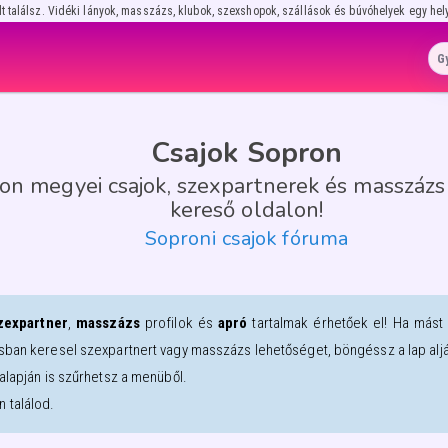
lt találsz. Vidéki lányok, masszázs, klubok, szexshopok, szállások és búvóhelyek egy hel
Csajok Sopron
n megyei csajok, szexpartnerek és masszázs 
kereső oldalon!
Soproni csajok fóruma
zexpartner
,
masszázs
profilok és
apró
tartalmak érhetőek el! Ha mást
sban keresel szexpartnert vagy masszázs lehetőséget, böngéssz a lap alján
alapján is szűrhetsz a menüből.
 találod.