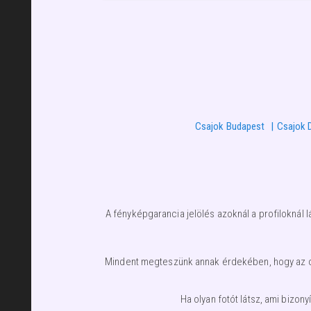
Csajok Budapest
Csajok 
A fényképgarancia jelölés azoknál a profiloknál l
Mindent megteszünk annak érdekében, hogy az olda
Ha olyan fotót látsz, ami bizo