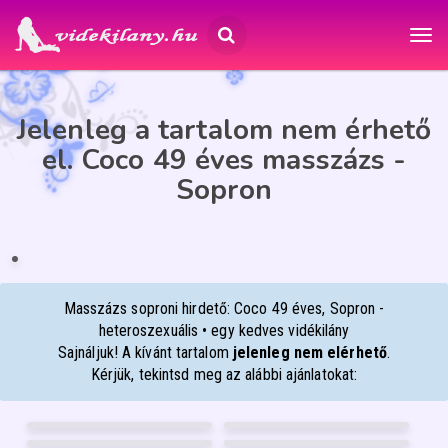
Jelenleg a tartalom nem érhető
el. Coco 49 éves masszázs -
Sopron
COCO
49
Sopron
ÉP
IA
Masszázs soproni hirdető: Coco 49 éves, Sopron -
heteroszexuális • egy kedves vidékilány
Sajnáljuk! A kívánt tartalom
jelenleg nem elérhető
.
Kérjük, tekintsd meg az alábbi ajánlatokat:
DIANA
BABYLIZ
28
30
BIA
NIKÉ-BEST-MASSZÁZS
Pécs
Debrecen
36
50
BELLEYA
VIVIEN
Debrecen
Győr
36
24
Debrecen
Debrecen
FÉNYKÉP
FÉNYKÉP