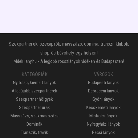
Szexpartnerek, szexaprók, masszázs, domina, transzi, klubok,
shop és búvóhely egy helyen!
videkilany.hu - A legjobb rosszlányok vidéken és Budapesten!
KATEGÓRIÁK
VÁROSOK
Nyitólap, kiemelt lányok
Budapesti lányok
A legújabb szexpartnerek
Debreceni lányok
Szexpartner hölgyek
Győri lányok
Szexpartner urak
Kecskeméti lányok
Masszázs, szexmasszázs
Miskolci lányok
Dominák
Nyíregyházi lányok
Transzik, travik
Pécsi lányok