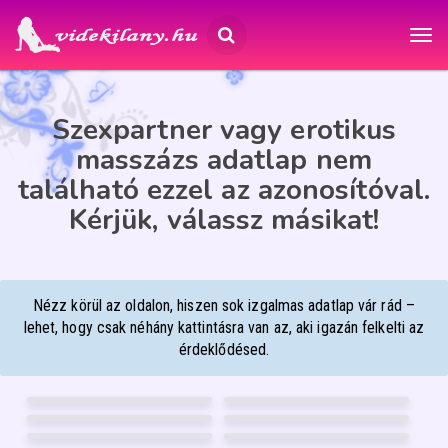
Szexpartner vagy erotikus
masszázs adatlap nem
található ezzel az azonosítóval.
Kérjük, válassz másikat!
Nézz körül az oldalon, hiszen sok izgalmas adatlap vár rád –
lehet, hogy csak néhány kattintásra van az, aki igazán felkelti az
érdeklődésed.
HANNUSKA
VIVIEN
31
24
MONA
HARLEY
Debrecen
Debrecen
26
29
SUZY
LARABBY
Debrecen
Debrecen
49
22
VANDUS
WEBCAMBELLA
Győr
Mosonmagyaróvár
37
53
24
FÉNYKÉP
10
FÉNYKÉP
GARANCIA
GARANCIA
BIA
ANIKÓ MASSZŐZ
Békéscsaba
Szeged
36
47
5
FÉNYKÉP
58
FÉNYKÉP