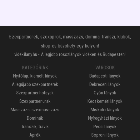
Szexpartnerek, szexaprók, masszázs, domina, transzi, klubok,
shop és búvóhely egy helyen!
videkilany.hu - A legjobb rosszlányok vidéken és Budapesten!
KATEGÓRIÁK
VÁROSOK
Nyitólap, kiemelt lányok
Budapesti lányok
A legújabb szexpartnerek
Debreceni lányok
Szexpartner hölgyek
Győri lányok
Szexpartner urak
Kecskeméti lányok
Masszázs, szexmasszázs
Miskolci lányok
Dominák
Nyíregyházi lányok
Transzik, travik
Pécsi lányok
Aprók
Soproni lányok