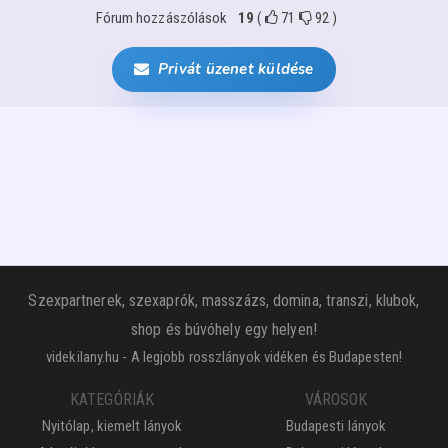
Fórum hozzászólások
19
(
71
92
)
Privát üzenet küldése
Szexpartnerek, szexaprók, masszázs, domina, transzi, klubok,
shop és búvóhely egy helyen!
videkilany.hu - A legjobb rosszlányok vidéken és Budapesten!
KATEGÓRIÁK
VÁROSOK
Nyitólap, kiemelt lányok
Budapesti lányok