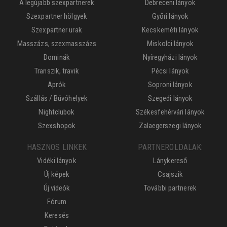
A legújabb szexpartnerek
Debreceni lányok
Szexpartner hölgyek
Győri lányok
Szexpartner urak
Kecskeméti lányok
Masszázs, szexmasszázs
Miskolci lányok
Dominák
Nyíregyházi lányok
Transzik, travik
Pécsi lányok
Aprók
Soproni lányok
Szállás / Búvóhelyek
Szegedi lányok
Nightclubok
Székesfehérvári lányok
Szexshopok
Zalaegerszegi lányok
HASZNOS LINKEK
PARTNEROLDALAK:
Vidéki lányok
Lánykereső
Új képek
Csajszik
Új videók
További partnerek
Fórum
Keresés