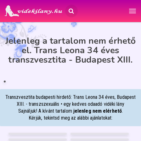
Jelenleg a tartalom nem érhető
el. Trans Leona 34 éves
transzvesztita - Budapest XIII.
TRANS LEONA
34
Budapest XIII.
ÉP
IA
Transzvesztita budapesti hirdető: Trans Leona 34 éves, Budapest
XIII. - transzszexuális • egy kedves odaadó vidéki lány
Sajnáljuk! A kívánt tartalom
jelenleg nem elérhető
.
Kérjük, tekintsd meg az alábbi ajánlatokat:
BABYLIZ
DIANA
30
28
ANIKÓ MASSZŐZ
ANY
Debrecen
Pécs
47
45
LARABBY
JÚLIA
Debrecen
Debrecen
22
53
Mosonmagyaróvár
Debrecen
FÉNYKÉP
FÉNYKÉP