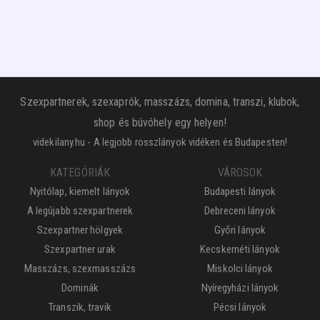
Szexpartnerek, szexaprók, masszázs, domina, transzi, klubok,
shop és búvóhely egy helyen!
videkilany.hu - A legjobb rosszlányok vidéken és Budapesten!
KATEGÓRIÁK
VÁROSOK
Nyitólap, kiemelt lányok
Budapesti lányok
A legújabb szexpartnerek
Debreceni lányok
Szexpartner hölgyek
Győri lányok
Szexpartner urak
Kecskeméti lányok
Masszázs, szexmasszázs
Miskolci lányok
Dominák
Nyíregyházi lányok
Transzik, travik
Pécsi lányok