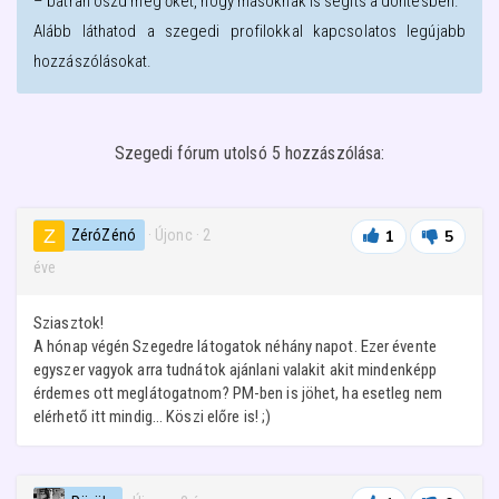
– bátran oszd meg őket, hogy másoknak is segíts a döntésben.
Alább láthatod a
szegedi
profilokkal kapcsolatos legújabb
hozzászólásokat.
Szegedi fórum utolsó 5 hozzászólása:
ZéróZénó
· Újonc
·
2
1
5
éve
Sziasztok!
A hónap végén Szegedre látogatok néhány napot. Ezer évente
egyszer vagyok arra tudnátok ajánlani valakit akit mindenképp
érdemes ott meglátogatnom? PM-ben is jöhet, ha esetleg nem
elérhető itt mindig... Köszi előre is! ;)