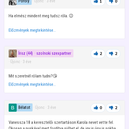
Pöröly
· Újonc
·
3 éve
1
0
Ha elmész mindent meg tudsz róla. 😉
Előzmények megtekintése…
Írisz (44)
· szolnoki szexpartner
2
2
· Újonc
·
3 éve
Mit szeretnél rólam tudni?😘
Előzmények megtekintése…
Bélatot
· Újonc
·
3 éve
0
2
Vanessza 18 a keresztelői szertartáson Karola nevet vette fel.
Okosan a puskával mert fordítva sülhet el, de igy is úgy is sokba