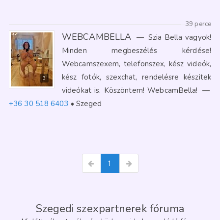
39 perce
WEBCAMBELLA
—
Szia Bella vagyok!
Minden megbeszélés kérdése!
Webcamszexem, telefonszex, kész videók,
kész fotók, szexchat, rendelésre készitek
3
videókat is. Köszöntem! WebcamBella!
—
+36 30 518 6403
Szeged
1
Szegedi szexpartnerek fóruma