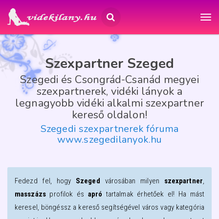
Szexpartner Szeged
Szegedi és Csongrád-Csanád megyei
szexpartnerek, vidéki lányok a
legnagyobb vidéki alkalmi szexpartner
kereső oldalon!
Szegedi szexpartnerek fóruma
www.szegedilanyok.hu
Fedezd fel, hogy
Szeged
városában milyen
szexpartner
,
masszázs
profilok és
apró
tartalmak érhetőek el! Ha mást
keresel, böngéssz a kereső segítségével város vagy kategória