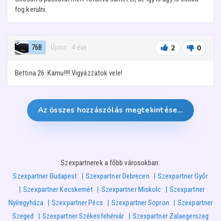
fog kerülni.
76B
· Újonc
·
4 éve
2
0
Bettina 26 Kamu!!!! Vigyázzatok vele!
Az összes hozzászólás megtekintése…
Szexpartnerek a főbb városokban:
Szexpartner Budapest
Szexpartner Debrecen
Szexpartner Győr
Szexpartner Kecskemét
Szexpartner Miskolc
Szexpartner
Nyíregyháza
Szexpartner Pécs
Szexpartner Sopron
Szexpartner
Szeged
Szexpartner Székesfehérvár
Szexpartner Zalaegerszeg