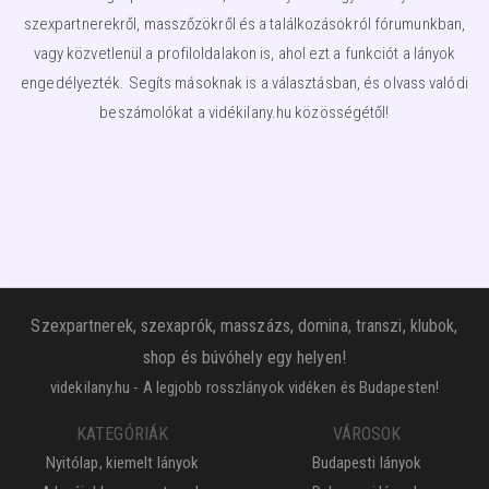
szexpartnerekről, masszőzökről és a találkozásokról fórumunkban,
vagy közvetlenül a profiloldalakon is, ahol ezt a funkciót a lányok
engedélyezték. Segíts másoknak is a választásban, és olvass valódi
beszámolókat a vidékilany.hu közösségétől!
Szexpartnerek, szexaprók, masszázs, domina, transzi, klubok,
shop és búvóhely egy helyen!
videkilany.hu - A legjobb rosszlányok vidéken és Budapesten!
KATEGÓRIÁK
VÁROSOK
Nyitólap, kiemelt lányok
Budapesti lányok