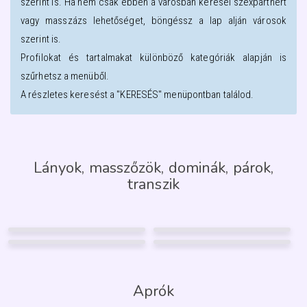
szerint is. Ha nem csak ebben a városban keresel szexpartnert
vagy masszázs lehetőséget, böngéssz a lap alján városok
szerint is.
Profilokat és tartalmakat különböző kategóriák alapján is
szűrhetsz a menüből.
A részletes keresést a "KERESÉS" menüpontban találod.
Lányok, masszőzök, dominák, párok,
transzik
RITA
WEBCAMBELLA
40
53
MENDI
HANNA
Szeged
Szeged
30
23
Szeged
Szeged
20
FÉNYKÉP
256
FÉNYKÉP
GARANCIA
GARANCIA
2
5
12
Aprók