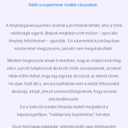
Vidéki szexpartnerek további városokban…
A fényképgarancia jelölés azoknál a profiloknál látható, ahol a fotók
valódiságát egyedi, általunk meghatározott módon – speciális
fénykép feltöltésével – igazolták. Ezt a kiemelést kizárólag ilyen
módon lehet megszerezni, pénzért nem megvásárolható.
Mindent megteszünk annak érdekében, hogy az oldalon kizárólag
valós, a profil tulajdonosát ábrázoló fotók szerepeljenek, azonban
ritkán előfordulhat, hogy egy-egy kép átcsúszik az ellenőrzésen.
Ha olyan fotót látsz, ami bizonyíthatóan nem a valódi felhasználót
ábrázolja, kérjük, jelezd szerkesztőségünknek, hogy azonnal
intézkedhessünk.
Ezt a funkciót minden fénykép mellett megtalálod a
képnézegetőben, "Valótlan kép bejelentése" felirattal.
Oszd meg tapasztalataidat, véleményedet vagy élményeidet