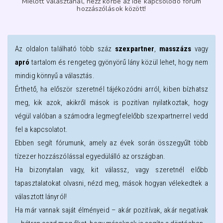
Mielőtt választanál, nézz körbe az ide kapcsolódó fórum
hozzászólások között!
Az oldalon található több száz
szexpartner
,
masszázs
vagy
apró
tartalom és rengeteg gyönyörű lány közül lehet, hogy nem
mindig könnyű a választás.
Érthető, ha először szeretnél tájékozódni arról, kiben bízhatsz
meg, kik azok, akikről mások is pozitívan nyilatkoztak, hogy
végül valóban a számodra legmegfelelőbb szexpartnerrel vedd
fel a kapcsolatot.
Ebben segít fórumunk, amely az évek során összegyűlt több
tízezer hozzászólással egyedülálló az országban.
Ha bizonytalan vagy, kit válassz, vagy szeretnél előbb
tapasztalatokat olvasni, nézd meg, mások hogyan vélekedtek a
választott lányról!
Ha már vannak saját élményeid – akár pozitívak, akár negatívak