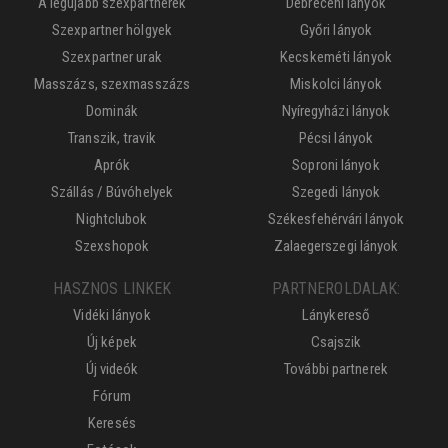
A legújabb szexpartnerek
Debreceni lányok
Szexpartner hölgyek
Győri lányok
Szexpartner urak
Kecskeméti lányok
Masszázs, szexmasszázs
Miskolci lányok
Dominák
Nyíregyházi lányok
Transzik, travik
Pécsi lányok
Aprók
Soproni lányok
Szállás / Búvóhelyek
Szegedi lányok
Nightclubok
Székesfehérvári lányok
Szexshopok
Zalaegerszegi lányok
HASZNOS LINKEK
PARTNEROLDALAK:
Vidéki lányok
Lánykereső
Új képek
Csajszik
Új videók
További partnerek
Fórum
Keresés