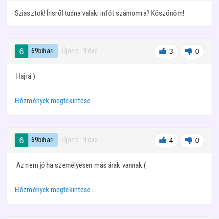
Sziasztok! Írisről tudna valaki infót számomra? Köszönöm!
69bihari
· Újonc
·
9 éve
3
0
Hajrá:)
Előzmények megtekintése…
69bihari
· Újonc
·
9 éve
4
0
Az nem jó ha személyesen más árak vannak:(
Előzmények megtekintése…