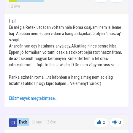
12 éve
Hali!
Én még a Retek utcában voltam nála.Roma csaj,ami nem is lenne
baj. Alapban nem éppen vidám a hangulata,inkább olyan "muszáj"
szagú....
Ar arcán van egy hatalmas anyajegy.Alkatilag nincs benne hiba.
Éppen jó formában voltam: csak a szokott bejáratot használtam,
de azt sikerült nagyon keményen. Kimerítettem a fél órás
intervallumot.... fujtatott is a végén :D De nem vágyom vissza.
Panka szintén roma.....telefonban a hangja még nem ad elég
bizalmat ahhoz,hogy kipróbáljam....Véleményt várok:)
Előzmények megtekintése…
Dyck
· Újonc
·
12 éve
0
0