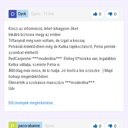
Dyck
· Újonc
·
12 éve
0
0
Köszi az információ, lehet kihagyom őket.
Inkább biztosra megy az ember.
Tiffanynál még nem voltam, de izgat a kiscsaj.
Petránál érdeklődtem még de Katka tájékoztatott, Petra péntek-
szombat elérhető.
RedCarpenter ***moderálva***. Elvileg fr*nciska van, legalábbis
Katka vállalja, szerinte Petra is.
Állítólag más nincs, de ki tudja. Jó testű a kis szöszke. :) Majd
holnap megérdeklődöm.
Ellenérték a szokásos masszázs ***moderálva***.
Üdv
Előzmények megtekintése…
pacorabanne
· Újonc
·
0
0