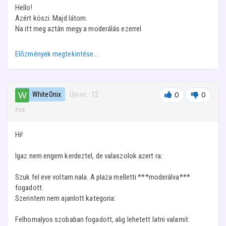
Hello!
Azért köszi. Majd látom.
Na itt meg aztán megy a moderálás ezerrel
Előzmények megtekintése…
WhiteOnix
· Újonc
·
12
0
0
éve
Hi!
Igaz nem engem kerdeztel, de valaszolok azert ra:
Szuk fel eve voltam nala. A plaza melletti ***moderálva***
fogadott.
Szerintem nem ajanlott kategoria:
Felhomalyos szobaban fogadott, alig lehetett latni valamit.