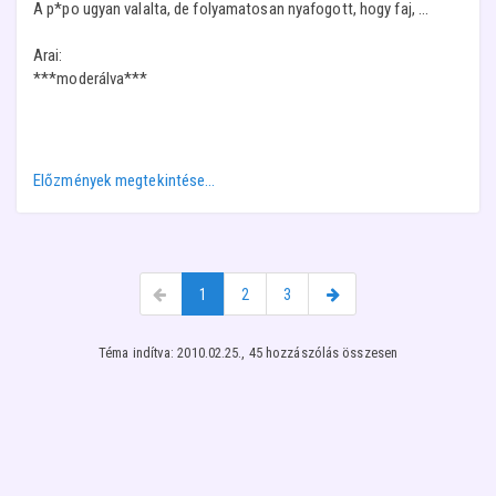
A p*po ugyan valalta, de folyamatosan nyafogott, hogy faj, ...
Arai:
***moderálva***
Előzmények megtekintése…
1
2
3
Téma indítva: 2010.02.25., 45 hozzászólás összesen