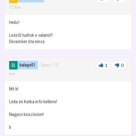
12 éve
Hello!
Lexiről tudtok e valamit?
December óta nincs.
balage01
· Újonc
·
12
1
0
éve
Mt-k!
Léda és Katka infó kellene!
Nagyon köszönöm!
b.