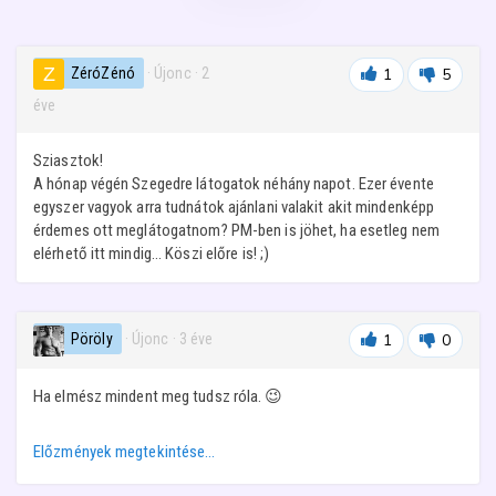
ZéróZénó
· Újonc
·
2
1
5
éve
Sziasztok!
A hónap végén Szegedre látogatok néhány napot. Ezer évente
egyszer vagyok arra tudnátok ajánlani valakit akit mindenképp
érdemes ott meglátogatnom? PM-ben is jöhet, ha esetleg nem
elérhető itt mindig... Köszi előre is! ;)
Pöröly
· Újonc
·
3 éve
1
0
Ha elmész mindent meg tudsz róla. 😉
Előzmények megtekintése…