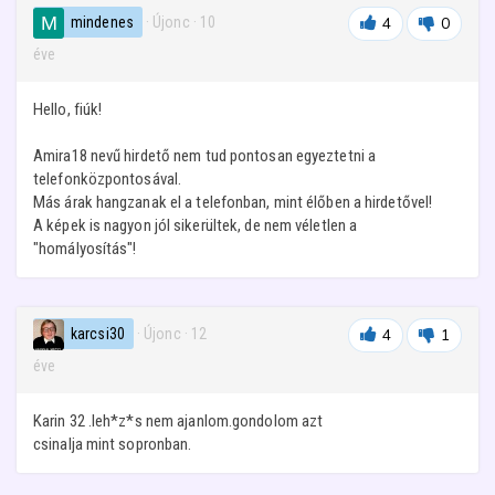
mindenes
· Újonc
·
10
4
0
éve
Hello, fiúk!
Amira18 nevű hirdető nem tud pontosan egyeztetni a
telefonközpontosával.
Más árak hangzanak el a telefonban, mint élőben a hirdetővel!
A képek is nagyon jól sikerültek, de nem véletlen a
"homályosítás"!
karcsi30
· Újonc
·
12
4
1
éve
Karin 32 .leh*z*s nem ajanlom.gondolom azt
csinalja mint sopronban.