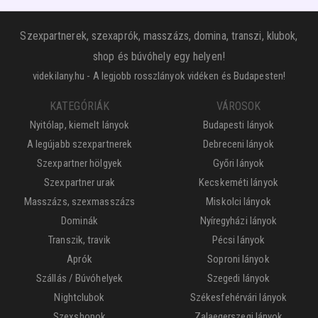
Szexpartnerek, szexaprók, masszázs, domina, transzi, klubok,
shop és búvóhely egy helyen!
videkilany.hu - A legjobb rosszlányok vidéken és Budapesten!
KATEGÓRIÁK
VÁROSOK
Nyitólap, kiemelt lányok
Budapesti lányok
A legújabb szexpartnerek
Debreceni lányok
Szexpartner hölgyek
Győri lányok
Szexpartner urak
Kecskeméti lányok
Masszázs, szexmasszázs
Miskolci lányok
Dominák
Nyíregyházi lányok
Transzik, travik
Pécsi lányok
Aprók
Soproni lányok
Szállás / Búvóhelyek
Szegedi lányok
Nightclubok
Székesfehérvári lányok
Szexshopok
Zalaegerszegi lányok