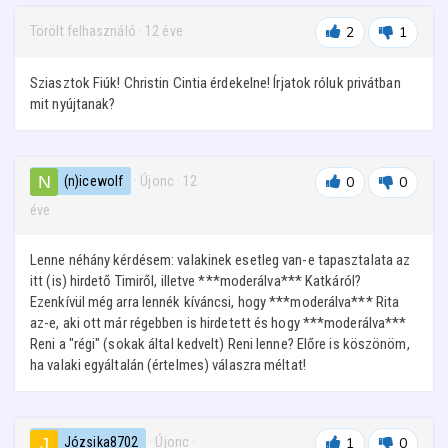
Törölt felhasználó
·
12 éve
2
1
Sziasztok Fiúk! Christin Cintia érdekelne! Írjatok róluk privátban
mit nyújtanak?
(n)icewolf
· Újonc
·
12
0
0
éve
Lenne néhány kérdésem: valakinek esetleg van-e tapasztalata az
itt (is) hirdető Timiről, illetve ***moderálva*** Katkáról?
Ezenkívül még arra lennék kíváncsi, hogy ***moderálva*** Rita
az-e, aki ott már régebben is hirdetett és hogy ***moderálva***
Reni a "régi" (sokak által kedvelt) Reni lenne? Előre is köszönöm,
ha valaki egyáltalán (értelmes) válaszra méltat!
Józsika8702
· Újonc
·
1
0