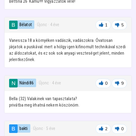
Bettina 26 Kamu!!!! Vigyázzatok vele!
Bélatot
· Újonc
·
4 éve
1
5
Vanessza 18 a környéken vadászik, vadászokra. Óvatosan
járjatok a puskával. mert a hölgy igen kifinomult technikával szedi
az áldozatokat, és ez sok sok anyagi veszteséget jelent, minden
jelentkezőnek.
Nándi86
· Újonc
·
4 éve
0
9
Bella (32) Valakinek van tapasztalata?
privátba meg írhatná nekem köszönöm.
bakti
· Újonc
·
5 éve
2
0