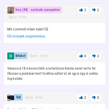
Írisz (44)
· szolnoki szexpartner
2
2
· Újonc
·
3 éve
Mit szeretnél rólam tudni?😘
Előzmények megtekintése…
Bélatot
· Újonc
·
3 éve
0
2
Vanessza 18 a keresztelői szertartáson Karola nevet vette fel.
Okosan a puskával mert fordítva sülhet el, de igy is úgy is sokba
fog kerülni.
76B
· Újonc
·
4 éve
2
0