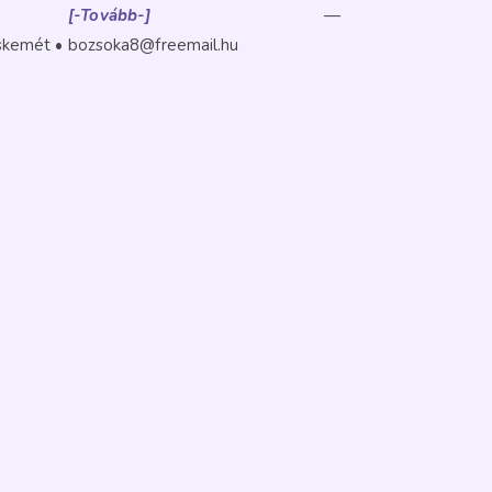
zs…
[-Tovább-]
—
skemét
bozsoka8@freemail.hu