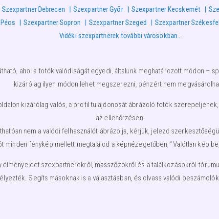
Szexpartner Debrecen
Szexpartner Győr
Szexpartner Kecskemét
Sze
 Pécs
Szexpartner Sopron
Szexpartner Szeged
Szexpartner Székesfe
Vidéki szexpartnerek további városokban…
átható, ahol a fotók valódiságát egyedi, általunk meghatározott módon – spe
kizárólag ilyen módon lehet megszerezni, pénzért nem megvásárolha
lon kizárólag valós, a profil tulajdonosát ábrázoló fotók szerepeljenek,
az ellenőrzésen.
nyíthatóan nem a valódi felhasználót ábrázolja, kérjük, jelezd szerkesztős
ót minden fénykép mellett megtalálod a képnézegetőben, "Valótlan kép beje
élményeidet szexpartnerekről, masszőzökről és a találkozásokról fórumunkb
élyezték. Segíts másoknak is a választásban, és olvass valódi beszámolóka