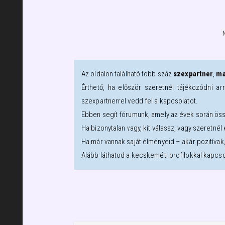
Az oldalon található több száz
szexpartner
,
ma
Érthető, ha először szeretnél tájékozódni ar
szexpartnerrel vedd fel a kapcsolatot.
Ebben segít fórumunk, amely az évek során öss
Ha bizonytalan vagy, kit válassz, vagy szeretné
Ha már vannak saját élményeid – akár pozitívak
Alább láthatod a
kecskeméti
profilokkal kapcs