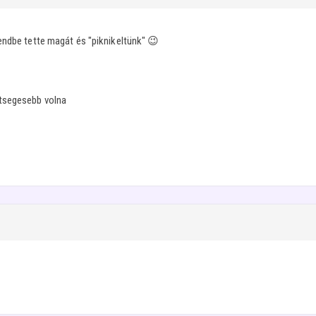
endbe tette magát és "piknikeltünk" 😉
ltsegesebb volna