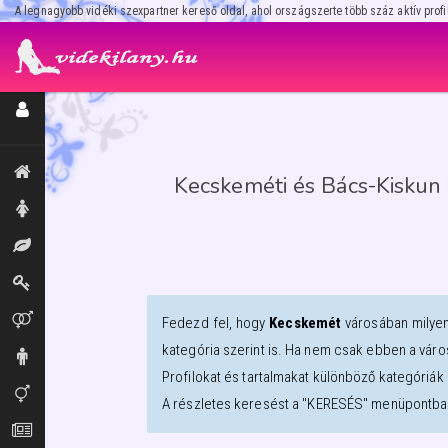
A legnagyobb vidéki szexpartner kereső oldal, ahol országszerte több száz aktív profi
Regisztráció / Hirdetésfeladás
Kiemeltek, legújabbak
Kecskeméti és Bács-Kiskun 
Hölgyek
Masszázs
Dominák
Párok
Fedezd fel, hogy
Kecskemét
városában milye
kategória szerint is. Ha nem csak ebben a váro
Urak
Profilokat és tartalmakat különböző kategóriák 
Transzik, travik
A részletes keresést a "KERESÉS" menüpontban
Aprók