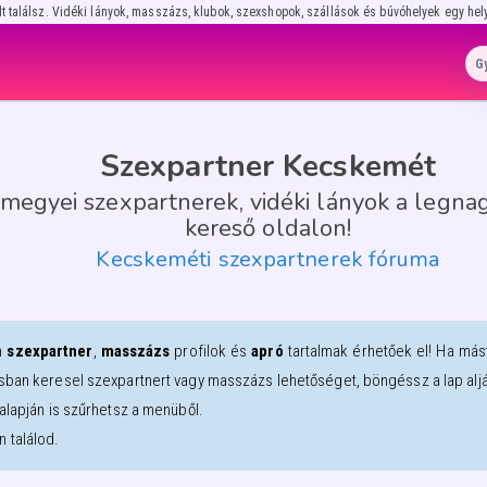
lt találsz. Vidéki lányok, masszázs, klubok, szexshopok, szállások és búvóhelyek egy hel
Szexpartner Kecskemét
megyei szexpartnerek, vidéki lányok a legnag
kereső oldalon!
Kecskeméti szexpartnerek fóruma
n
szexpartner
,
masszázs
profilok és
apró
tartalmak érhetőek el! Ha más
sban keresel szexpartnert vagy masszázs lehetőséget, böngéssz a lap alján
alapján is szűrhetsz a menüből.
 találod.