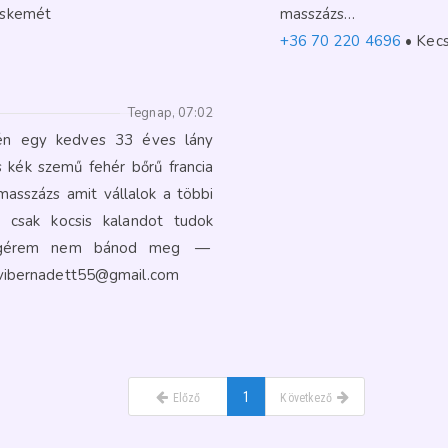
skemét
masszá
+36 70 220 4696
Kec
Tegnap, 07:02
én egy kedves 33 éves lány
kék szemű fehér bőrű francia
masszázs amit vállalok a többi
 csak kocsis kalandot tudok
an igérem nem bánod meg
—
vibernadett55@gmail.com
1
Előző
Következő