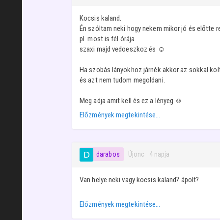
Kocsis kaland.
Én szóltam neki hogy nekem mikor jó és előtte r
pl. most is fél órája.
szaxi majd vedoeszkoz és ☺️
Ha szobás lányokhoz járnék akkor az sokkal ko
és azt nem tudom megoldani.
Meg adja amit kell és ez a lényeg ☺️
Előzmények megtekintése…
darabos
· Újonc
·
4 napja
Van helye neki vagy kocsis kaland? ápolt?
Előzmények megtekintése…