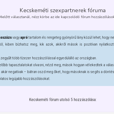
Kecskeméti szexpartnerek fóruma
Mielőtt választanál, nézz körbe az ide kapcsolódó fórum hozzászólások
sszázs
vagy
apró
tartalom és rengeteg gyönyörű lány közül lehet, hogy n
ról, kiben bízhatsz meg, kik azok, akikről mások is pozitívan nyilatk
zegyűlt több tízezer hozzászólással egyedülálló az országban.
l előbb tapasztalatokat olvasni, nézd meg, mások hogyan vélekedtek a válasz
, akár negatívak – bátran oszd meg őket, hogy másoknak is segíts a dönté
olatos legújabb hozzászólásokat.
Kecskeméti fórum utolsó 5 hozzászólása: