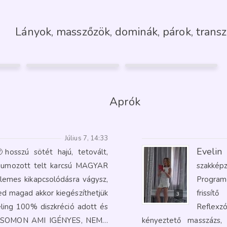
Lányok, masszőzök, dominák, párok, transz
DIA
MONA
32
38
Kecskemét
Kecskemét
19
31
Aprók
Július 7, 14:33
Evelin
hosszú sötét hajú, tetovált,
láriumozott telt karcsú MAGYAR
szakkép
lemes kikapcsolódásra vágysz,
Program
ed magad akkor kiegészíthetjük
frissí
3
ling 100% diszkréció adott és
Reflexz
ÁSOMON AMI IGÉNYES, NEM…
kényeztető masszázs,