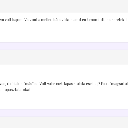
em volt bajom. Viszont a mellei- bár szilikon amit én kimondottan szeretek-
van, rl oldalon "más" is. Volt valakinek tapasztalata esetleg? Picit "magyartal
a tapasztalatokat.