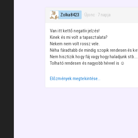
Zolka8423
· Újonc
·
7 napja
Van itt kettő negatív jelzés!
Kinek és mi volt a tapasztalata?
Nekem nem volt rossz vele.
Néha fáradtabb de mindig szopik rendesen és kef
Nem hisztizik hogy fáj vagy hogy haladjunk stb...
Tolható rendesen és nagyobb hévvel is ☺️
Előzmények megtekintése…