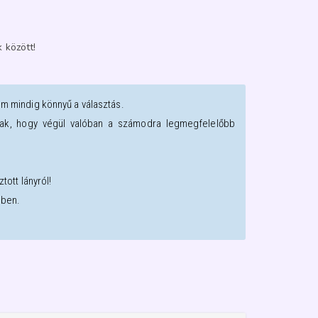
 között!
em mindig könnyű a választás.
oztak, hogy végül valóban a számodra legmegfelelőbb
tott lányról!
sben.