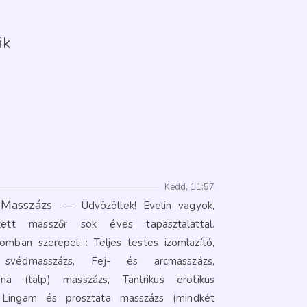
ik
Kedd, 11:57
 Masszázs
—
Üdvözöllek! Evelin vagyok,
zett masszőr sok éves tapasztalattal.
omban szerepel : Teljes testes izomlazító,
tő svédmasszázs, Fej- és arcmasszázs,
óna (talp) masszázs, Tantrikus erotikus
 Lingam és prosztata masszázs (mindkét