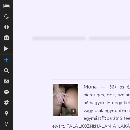
Szállás / Búvóhelyek
Klubok
LEJLA
ELLA
Shopok
22
35
Kecskemét
Kecskemét
Új képek
6
FÉNYKÉP
17
GARANCIA
Új videók
TOVÁBBI OLDALAK
Keresés
Fotósok
Mona
—
36+ os 🙂
Vélemények
piercinges, cicis, szo
nő vagyok. Ha egy kel
Fórum
vagy csak egyedül érz
3
Térkép
egymást🥰barátnő fee
Tippek az oldalhoz
elvárt. TALÁLKOZNI:NÁLAM A LAK