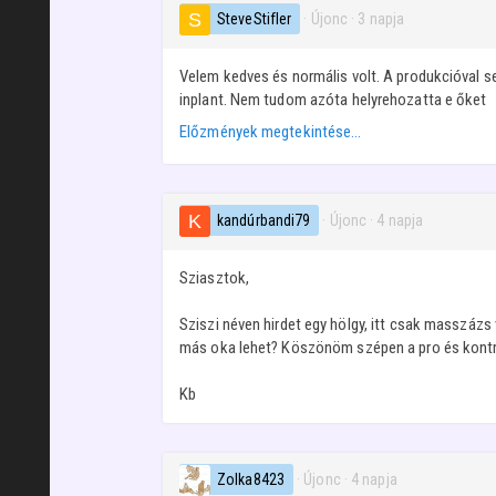
SteveStifler
· Újonc
·
3 napja
Velem kedves és normális volt. A produkcióval s
inplant. Nem tudom azóta helyrehozatta e őket
Előzmények megtekintése…
kandúrbandi79
· Újonc
·
4 napja
Sziasztok,
Sziszi néven hirdet egy hölgy, itt csak masszázs 
más oka lehet? Köszönöm szépen a pro és kontr
Kb
Zolka8423
· Újonc
·
4 napja