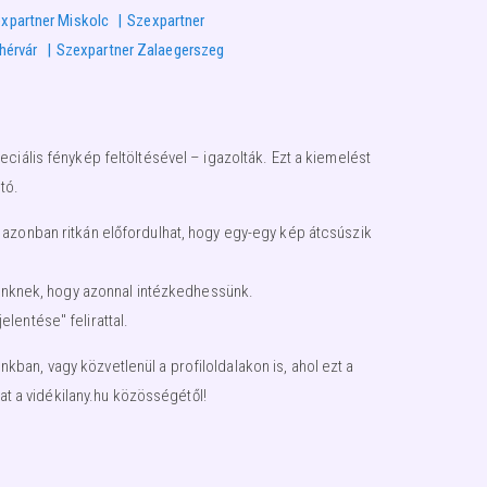
xpartner Miskolc
Szexpartner
hérvár
Szexpartner Zalaegerszeg
ciális fénykép feltöltésével – igazolták. Ezt a kiemelést
tó.
 azonban ritkán előfordulhat, hogy egy-egy kép átcsúszik
égünknek, hogy azonnal intézkedhessünk.
lentése" felirattal.
an, vagy közvetlenül a profiloldalakon is, ahol ezt a
t a vidékilany.hu közösségétől!