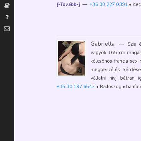
[-Tovább-]
—
+36 30 227 0391
Kec
Szexszótár
Gyakran Ismételt Kérdések
Kapcsolat
Gabriella
—
Szia 
vagyok 165 cm magas 
kölcsönös francia sex 
megbeszélés kérdése
3
vállalni hívj bátr
+36 30 197 6647
Ballószög
banfal