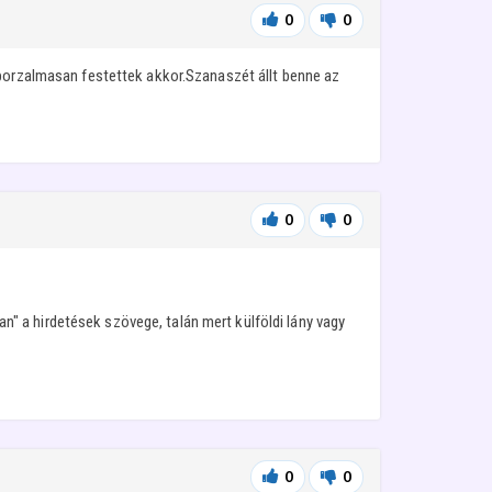
0
0
 borzalmasan festettek akkor.Szanaszét állt benne az
0
0
an" a hirdetések szövege, talán mert külföldi lány vagy
0
0