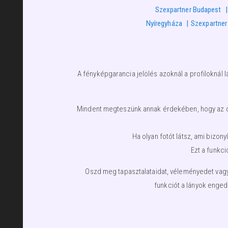
Szexpartner Budapest
Nyíregyháza
Szexpartner
A fényképgarancia jelölés azoknál a profiloknál l
Mindent megteszünk annak érdekében, hogy az olda
Ha olyan fotót látsz, ami bizo
Ezt a funkci
Oszd meg tapasztalataidat, véleményedet vagy 
funkciót a lányok enged