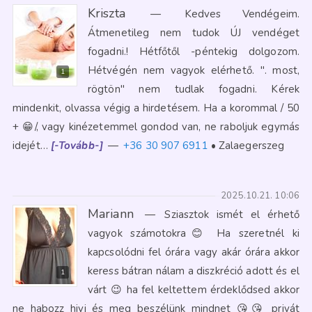
Kriszta
—
Kedves Vendégeim.
Átmenetileg nem tudok ÚJ vendéget
fogadni.! Hétfőtől -péntekig dolgozom.
Hétvégén nem vagyok elérhető. ". most,
1
rögtön" nem tudlak fogadni. Kérek
mindenkit, olvassa végig a hirdetésem. Ha a korommal / 50
+ 😁/, vagy kinézetemmel gondod van, ne raboljuk egymás
idejét…
[-Tovább-]
—
+36 30 907 6911
Zalaegerszeg
2025.10.21. 10:06
Mariann
—
Sziasztok ismét el érhető
vagyok számotokra😊 Ha szeretnél ki
kapcsolódni fel órára vagy akár órára akkor
keress bátran nálam a diszkréció adott és el
1
várt 😉 ha fel keltettem érdeklődsed akkor
ne habozz hivj és meg beszélünk mindnet 😘😘 privát