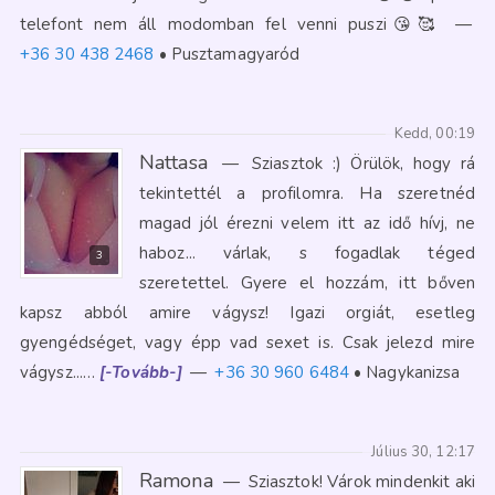
telefont nem áll modomban fel venni puszi😘🥰
—
+36 30 438 2468
Pusztamagyaród
Kedd, 00:19
Nattasa
—
Sziasztok :) Örülök, hogy rá
tekintettél a profilomra. Ha szeretnéd
magad jól érezni velem itt az idő hívj, ne
haboz... várlak, s fogadlak téged
3
szeretettel. Gyere el hozzám, itt bőven
kapsz abból amire vágysz! Igazi orgiát, esetleg
gyengédséget, vagy épp vad sexet is. Csak jelezd mire
vágysz...…
[-Tovább-]
—
+36 30 960 6484
Nagykanizsa
Július 30, 12:17
Ramona
—
Sziasztok! Várok mindenkit aki