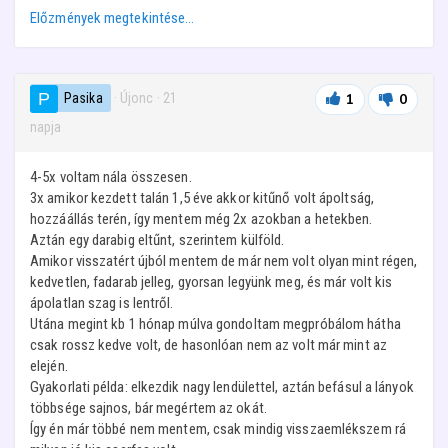
Előzmények megtekintése…
Pasika
· Újonc
·
21
1
0
napja
4-5x voltam nála összesen.
3x amikor kezdett talán 1,5 éve akkor kitűnő volt ápoltság,
hozzáállás terén, így mentem még 2x azokban a hetekben.
Aztán egy darabig eltűnt, szerintem külföld.
Amikor visszatért újból mentem de már nem volt olyan mint régen,
kedvetlen, fadarab jelleg, gyorsan legyünk meg, és már volt kis
ápolatlan szag is lentről.
Utána megint kb 1 hónap múlva gondoltam megpróbálom hátha
csak rossz kedve volt, de hasonlóan nem az volt már mint az
elején.
Gyakorlati példa: elkezdik nagy lendülettel, aztán befásul a lányok
többsége sajnos, bár megértem az okát.
Így én már többé nem mentem, csak mindig visszaemlékszem rá