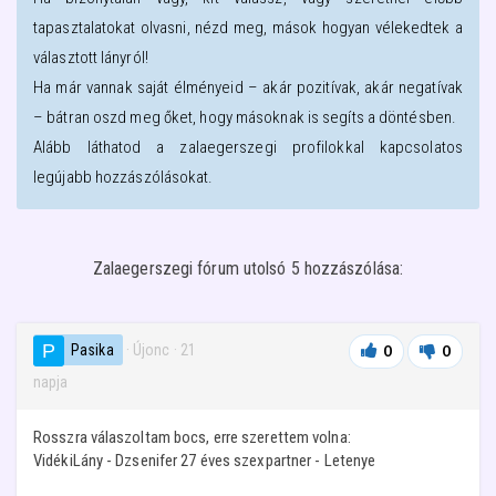
tapasztalatokat olvasni, nézd meg, mások hogyan vélekedtek a
választott lányról!
Ha már vannak saját élményeid – akár pozitívak, akár negatívak
– bátran oszd meg őket, hogy másoknak is segíts a döntésben.
Alább láthatod a
zalaegerszegi
profilokkal kapcsolatos
legújabb hozzászólásokat.
Zalaegerszegi fórum utolsó 5 hozzászólása:
Pasika
· Újonc
·
21
0
0
napja
Rosszra válaszoltam bocs, erre szerettem volna:
VidékiLány - Dzsenifer 27 éves szexpartner - Letenye