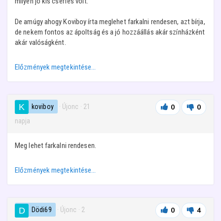
milyen jó kis cserfes volt.
De amúgy ahogy Koviboy írta meglehet farkalni rendesen, azt bírja,
de nekem fontos az ápoltság és a jó hozzáállás akár színházként
akár valóságként.
Előzmények megtekintése…
koviboy
· Újonc
·
21
0
0
napja
Meg lehet farkalni rendesen.
Előzmények megtekintése…
Dödi69
· Újonc
·
2
0
4