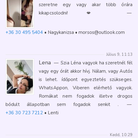
szeretne egy vagy akar több órára
kikapcsolodni! 💋
—
1
+36 30 495 5404
Nagykanizsa
morsos@outlook.com
Július 9, 11:13
Lena
—
Szia Léna vagyok ha szeretnél fél
vagy egy órát akkor hívj. Nálam, vagy Autós
is lehet. ídőpont egyeztetés szükseges.
WhatsAppon, Viberen elérhető vagyok.
3
Romákat nem fogadok illetve drogos
bódult állapotban sem fogadok senkit .
—
+36 30 723 7212
Lenti
Kedd, 10:29