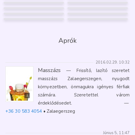
REBEKA
EDINA
Hévíz
Lenti
27
53
4
5
SZABINA
KITTY
Nagykanizsa
Keszthely
41
30
9
20
Lenti
Letenye
3
2
3
39
9
2
Aprók
2016.02.29. 10:32
Masszázs
—
Frissítő, lazító szeretet
masszázs Zalaegerszegen, nyugodt
környezetben, önmagukra igényes férfiak
számára. Szeretettel várom
1
érdeklődésedet.
—
+36 30 583 4054
Zalaegerszeg
Június 5, 11:47