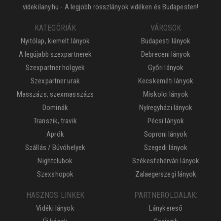
videkilany.hu - A legjobb rosszlányok vidéken és Budapesten!
KATEGÓRIÁK
VÁROSOK
Nyitólap, kiemelt lányok
Budapesti lányok
A legújabb szexpartnerek
Debreceni lányok
Szexpartner hölgyek
Győri lányok
Szexpartner urak
Kecskeméti lányok
Masszázs, szexmasszázs
Miskolci lányok
Dominák
Nyíregyházi lányok
Transzik, travik
Pécsi lányok
Aprók
Soproni lányok
Szállás / Búvóhelyek
Szegedi lányok
Nightclubok
Székesfehérvári lányok
Szexshopok
Zalaegerszegi lányok
HASZNOS LINKEK
PARTNEROLDALAK:
Vidéki lányok
Lánykereső