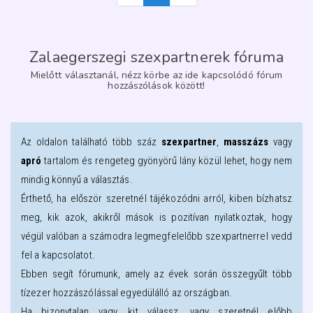
Zalaegerszegi szexpartnerek fóruma
Mielőtt választanál, nézz körbe az ide kapcsolódó fórum
hozzászólások között!
Az oldalon található több száz
szexpartner
,
masszázs
vagy
apró
tartalom és rengeteg gyönyörű lány közül lehet, hogy nem
mindig könnyű a választás.
Érthető, ha először szeretnél tájékozódni arról, kiben bízhatsz
meg, kik azok, akikről mások is pozitívan nyilatkoztak, hogy
végül valóban a számodra legmegfelelőbb szexpartnerrel vedd
fel a kapcsolatot.
Ebben segít fórumunk, amely az évek során összegyűlt több
tízezer hozzászólással egyedülálló az országban.
Ha bizonytalan vagy, kit válassz, vagy szeretnél előbb