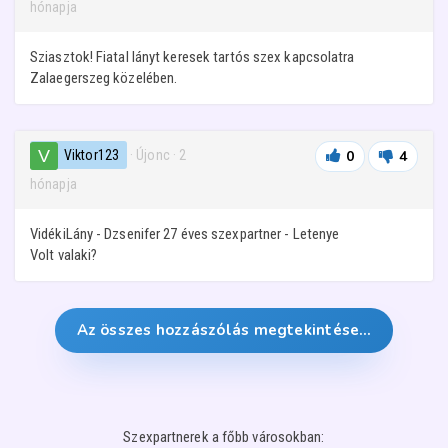
hónapja
Sziasztok! Fiatal lányt keresek tartós szex kapcsolatra
Zalaegerszeg közelében.
Viktor123
· Újonc
·
2
0
4
hónapja
VidékiLány - Dzsenifer 27 éves szexpartner - Letenye
Volt valaki?
Az összes hozzászólás megtekintése…
Szexpartnerek a főbb városokban: