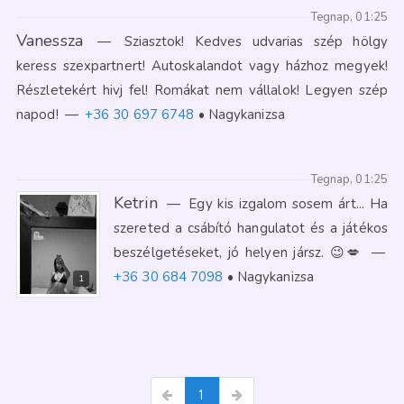
Tegnap, 01:25
Vanessza
—
Sziasztok! Kedves udvarias szép hölgy
keress szexpartnert! Autoskalandot vagy házhoz megyek!
Részletekért hivj fel! Romákat nem vállalok! Legyen szép
napod!
—
+36 30 697 6748
Nagykanizsa
Tegnap, 01:25
Ketrin
—
Egy kis izgalom sosem árt... Ha
szereted a csábító hangulatot és a játékos
beszélgetéseket, jó helyen jársz. 😉💋
—
+36 30 684 7098
Nagykanizsa
1
1