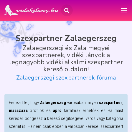
Szexpartner Zalaegerszeg
Zalaegerszegi és Zala megyei
szexpartnerek, vidéki lányok a
legnagyobb vidéki alkalmi szexpartner
kereső oldalon!
Zalaegerszegi szexpartnerek fóruma
Fedezd fel, hogy
Zalaegerszeg
városában milyen
szexpartner
,
masszázs
profilok és
apró
tartalmak érhetőek el! Ha mást
keresel, böngéssz a kereső segítségével város vagy kategória
szerint is. Ha nem csak ebben a városban keresel szexpartnert