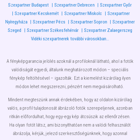
Szexpartner Budapest
Szexpartner Debrecen
Szexpartner Győr
Szexpartner Kecskemét
Szexpartner Miskolc
Szexpartner
Nyíregyháza
Szexpartner Pécs
Szexpartner Sopron
Szexpartner
Szeged
Szexpartner Székesfehérvár
Szexpartner Zalaegerszeg
Vidéki szexpartnerek további városokban…
A fényképgarancia jelölés azoknál a profiloknál látható, ahol a fotók
valódiságát egyedi, általunk meghatározott módon – speciális
fénykép feltöltésével – igazolták. Ezt a kiemelést kizárólag ilyen
módon lehet megszerezni, pénzért nem megvásárolható.
Mindent megteszünk annak érdekében, hogy az oldalon kizárólag
valós, a profil tulajdonosát ábrázoló fotók szerepeljenek, azonban
ritkán előfordulhat, hogy egy-egy kép átcsúszik az ellenőrzésen.
Ha olyan fotót látsz, ami bizonyíthatóan nem a valódi felhasználót
ábrázolja, kérjük, jelezd szerkesztőségünknek, hogy azonnal