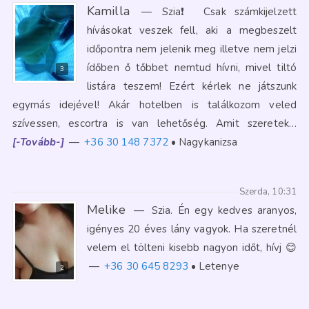
Kamilla
—
Szia❗️ Csak számkijelzett
hívásokat veszek fell, aki a megbeszelt
időpontra nem jelenik meg illetve nem jelzi
ídőben ő tőbbet nemtud hívni, mivel tiltó
3
listára teszem! Ezért kérlek ne játszunk
egymás idejével! Akár hotelben is találkozom veled
szívessen, escortra is van lehetőség. Amit szeretek…
[-Tovább-]
—
+36 30 148 7372
Nagykanizsa
Szerda, 10:31
Melike
—
Szia. Én egy kedves aranyos,
igényes 20 éves lány vagyok. Ha szeretnél
velem el tölteni kisebb nagyon időt, hívj 😊
—
+36 30 645 8293
Letenye
2