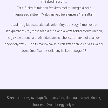
intézkedhessünk.
Ezt a funkciót minden fénykép mellett megtalálod a
képnézegetőben, "Valótlan kép bejelentése" felirattal.
Oszd meg tapasztalataidat, véleményedet vagy élményeidet
szexpartnerekről, masszőzökről és a találkozásokról fórumunkban,
vagy közvetlenül a profiloldalakon is, ahol ezt a funkciót a lányok
engedélyezték. Segíts másoknak is a választásban, és olvass valódi
beszámolókat a vidékilany.hu közösségétől!
Szexpartnerek, szexaprók, masszázs, domina, transzi, klubok,
shop és búvóhely egy helyen!