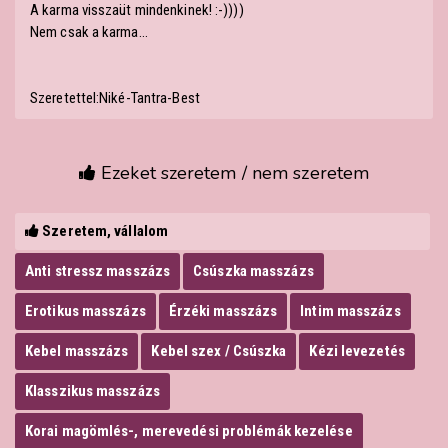
A karma visszaüt mindenkinek! :-))))
Nem csak a karma...
Szeretettel:Niké-Tantra-Best
Ezeket szeretem / nem szeretem
Szeretem, vállalom
Anti stressz masszázs
Csúszka masszázs
Erotikus masszázs
Érzéki masszázs
Intim masszázs
Kebel masszázs
Kebel szex / Csúszka
Kézi levezetés
Klasszikus masszázs
Korai magömlés-, merevedési problémák kezelése