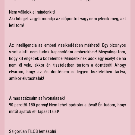
Nem vállalok el mindenkit!
Aki hiteget vagy lemondja az időpontot vagy nem jelenik meg, azt
letiltom!
Az intelligencia az emberi viselkedésben mérhető! Egy bizonyos
szint alatt, nem tudok kapcsolódni emberekhez! Megválogatom,
hogy kit engedek a közelembe! Mindenkinek adok egy esélyt de ha
nem él vele, akkor én tiszteletben tartom a döntését! Ahogy
elvárom, hogy az én döntésem is legyen tiszteletben tartva,
amikor elutasítalak!
A masszázsaim színvonalasak!
90 perctől-180 percig! Nem lehet spórolni a jóval! Én tudom, hogy
mitől ájultok el! Tapasztalat!
Szigorúan TILOS lemásolni