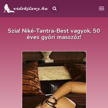
Szia! Niké-Tantra-Best vagyok, 50
éves győri masszőz!