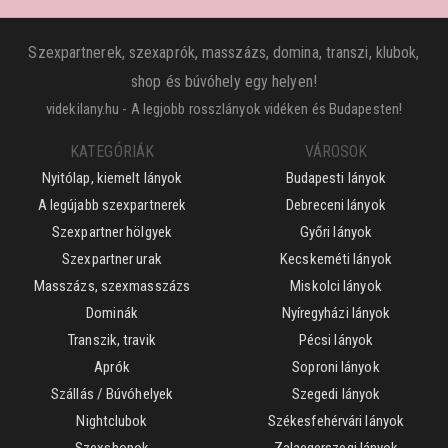
Szexpartnerek, szexaprók, masszázs, domina, transzi, klubok,
shop és búvóhely egy helyen!
videkilany.hu - A legjobb rosszlányok vidéken és Budapesten!
KATEGÓRIÁK
VÁROSOK
Nyitólap, kiemelt lányok
Budapesti lányok
A legújabb szexpartnerek
Debreceni lányok
Szexpartner hölgyek
Győri lányok
Szexpartner urak
Kecskeméti lányok
Masszázs, szexmasszázs
Miskolci lányok
Dominák
Nyíregyházi lányok
Transzik, travik
Pécsi lányok
Aprók
Soproni lányok
Szállás / Búvóhelyek
Szegedi lányok
Nightclubok
Székesfehérvári lányok