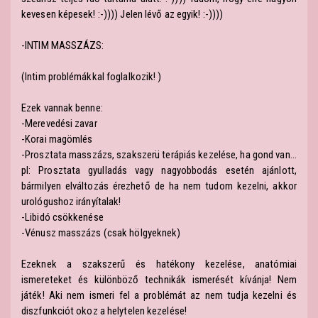
kevesen képesek! :-)))) Jelen lévő az egyik! :-))))
-INTIM MASSZÁZS:
(Intim problémákkal foglalkozik! )
Ezek vannak benne:
-Merevedési zavar
-Korai magömlés
-Prosztata masszázs, szakszerü terápiás kezelése, ha gond van...
pl: Prosztata gyulladás vagy nagyobbodás esetén ajánlott,
bármilyen elváltozás érezhető de ha nem tudom kezelni, akkor
urológushoz irányítalak!
-Libidó csökkenése
-Vénusz masszázs (csak hölgyeknek)
Ezeknek a szakszerű és hatékony kezelése, anatómiai
ismereteket és különböző technikák ismerését kívánja! Nem
játék! Aki nem ismeri fel a problémát az nem tudja kezelni és
diszfunkciót okoz a helytelen kezelése!