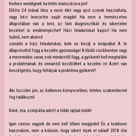
Kedves vendégnek ha Intim masszázsra jön!
Előtte 24 órával tilos a nemi élet vagy ajzó szerek használata,
vagy kézi levezetés saját magán! Ha nem a természetes
állapotában van a test, az fars diagnosztikát és sikertelen
kezelést is eredményezhet! Házi feladatokat kapsz! Ha nem
tudod, nem akarod
csinálni a házi feladatokat, bele se kezdj a terápiába! A te
állapotodtól függ a kezelés gyorsasága! A libidó csökkenése vagy
a merevedési zavar, sok mindentől függ, a gyökerét kell megtalálni
a problémának és onnantól kezdődhet a kezelés is! Azért van
beszélgetés, hogy feltárjuk a probléma gyökerét!
Aki hozzám jön, az kellemes környezetben, hiteles szakemberrel
fog találkozni!
Kávé, tea, szimpátia adott a többi rajtad múlik!
Igen csinos vagyok de nem kell tőlem megijedni! Én a tudásom
használom, nem a külsöm, hogy sikert érjek el nálad! 2018 óta