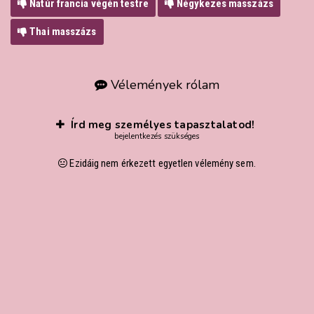
Natúr francia végén testre
Négykezes masszázs
Thai masszázs
Vélemények rólam
Írd meg személyes tapasztalatod!
bejelentkezés szükséges
Ezidáig nem érkezett egyetlen vélemény sem.