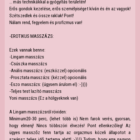
... más technikákkal a gyógyítás területén!
Erős gondok kezelése, erős személyiséget kíván és én az vagyok!
Szétszedlek és össze raklak! Pont!
Nálam rend, fegyelem és profizmus van!
-EROTIKUS MASSZÁZS:
Ezek vannak benne:
-Lingam masszázs
-Csúszka masszázs
-Anális masszázs: (eszközzel) opcionális
-Prosztata masszázs: (kézzel) opcionális
-Eszo masszázs: (úgysem árulom el) :-))))
-Teljes test lazító masszázs
Yoni masszázs (Ez a hölgyeknek van)
A Lingam masszázsról röviden:
Minimum20-30 perc, (lehet több is) Nem farok verés, gyorsan,
hogy elmenj! Nincs többszöri élvezés! Pont ellenkezőleg! Az
ügyes masszőz fenn tartja az orgazmus közeli állapotot a
szeánsz teljes idő tartama alatt! :-)))) Tudom, hogy erre nagyon