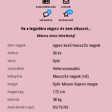
bemutatkozás
üzenet
0
29
vélemény
kedvencek
Ha a legjobbra vágysz és nem alkuszol...
Aktusra nincs lehetőség!
ügyes kezű masszőz vagyok
ilyen vagyok
50 év
életkor
Győr
város
Heteroszexuális
szexualitás
Masszőz vagyok (nő)
kategória
Győr-Moson-Sopron megye
megye
172 cm
magasság
58 kg
testsúly
95/75/95
mell/derék/csípő