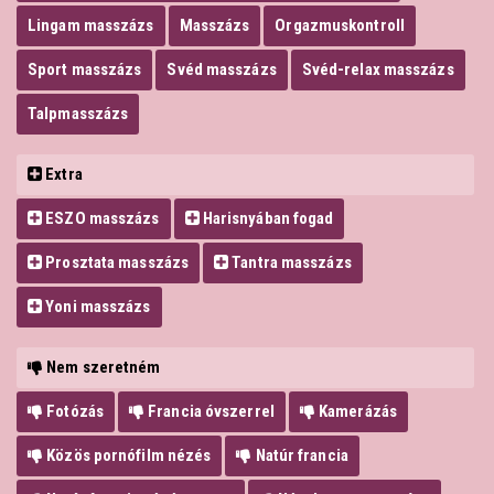
Lingam masszázs
Masszázs
Orgazmuskontroll
Sport masszázs
Svéd masszázs
Svéd-relax masszázs
Talpmasszázs
Extra
ESZO masszázs
Harisnyában fogad
Prosztata masszázs
Tantra masszázs
Yoni masszázs
Nem szeretném
Fotózás
Francia óvszerrel
Kamerázás
Közös pornófilm nézés
Natúr francia