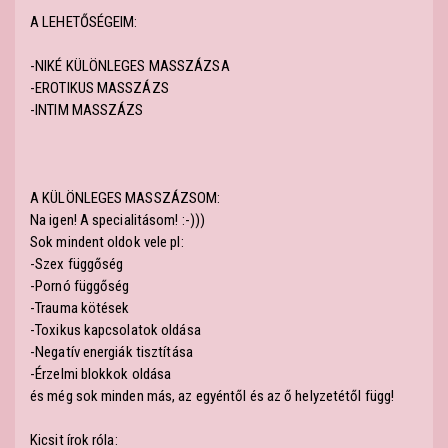
A LEHETŐSÉGEIM:
-NIKÉ KÜLÖNLEGES MASSZÁZSA
-EROTIKUS MASSZÁZS
-INTIM MASSZÁZS
A KÜLÖNLEGES MASSZÁZSOM:
Na igen! A specialitásom! :-)))
Sok mindent oldok vele pl:
-Szex függőség
-Pornó függőség
-Trauma kötések
-Toxikus kapcsolatok oldása
-Negatív energiák tisztítása
-Érzelmi blokkok oldása
és még sok minden más, az egyéntől és az ő helyzetétől függ!
Kicsit írok róla: