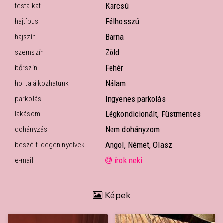
Karcsú
testalkat
Félhosszú
hajtípus
Barna
hajszín
Zöld
szemszín
Fehér
bőrszín
Nálam
hol találkozhatunk
Ingyenes parkolás
parkolás
Légkondicionált, Füstmentes
lakásom
Nem dohányzom
dohányzás
Angol, Német, Olasz
beszélt idegen nyelvek
írok neki
e-mail
Képek