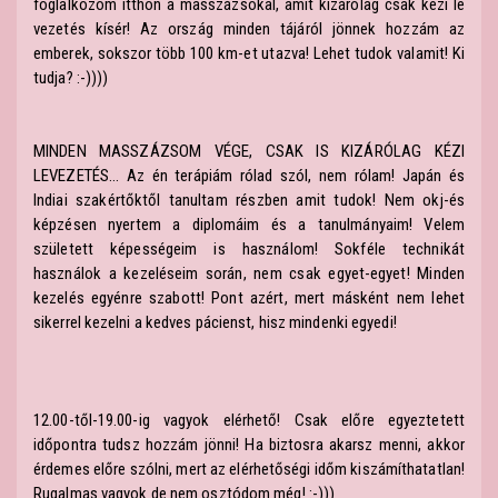
foglalkozom itthon a masszázsokal, amit kizárólag csak kézi le
vezetés kísér! Az ország minden tájáról jönnek hozzám az
emberek, sokszor több 100 km-et utazva! Lehet tudok valamit! Ki
tudja? :-))))
MINDEN MASSZÁZSOM VÉGE, CSAK IS KIZÁRÓLAG KÉZI
LEVEZETÉS... Az én terápiám rólad szól, nem rólam! Japán és
Indiai szakértőktől tanultam részben amit tudok! Nem okj-és
képzésen nyertem a diplomáim és a tanulmányaim! Velem
született képességeim is használom! Sokféle technikát
használok a kezeléseim során, nem csak egyet-egyet! Minden
kezelés egyénre szabott! Pont azért, mert másként nem lehet
sikerrel kezelni a kedves pácienst, hisz mindenki egyedi!
12.00-től-19.00-ig vagyok elérhető! Csak előre egyeztetett
időpontra tudsz hozzám jönni! Ha biztosra akarsz menni, akkor
érdemes előre szólni, mert az elérhetőségi időm kiszámíthatatlan!
Rugalmas vagyok de nem osztódom még! :-)))