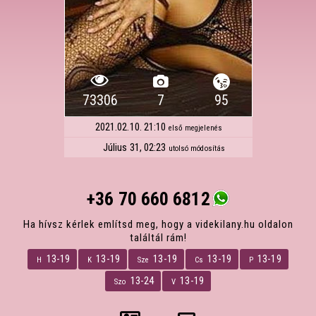
73306
7
95
2021.02.10. 21:10
első megjelenés
Július 31, 02:23
utolsó módosítás
+36 70 660 6812
Ha hívsz kérlek említsd meg, hogy a videkilany.hu oldalon
találtál rám!
13-19
13-19
13-19
13-19
13-19
H
K
Sze
Cs
P
13-24
13-19
Szo
V