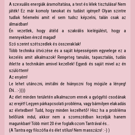
A szexuális energiák áramoltatása, a test és lélek tisztulása! Nem
játék! Ez már komoly tanokat és tudást igényel! Olyan szintre
tudlak felemelni amit el sem tudsz képzelni, talán csak az
álmaidban!
Én vezetlek, hogy átéld a szakrális kielégülést, hogy a
mennyekben érezd magad!
Szó szerint szétszedlek és összeraklak!
Több technika ötvözése és a saját képességeim egyvelege ez a
kezelés amit alkalmazok! Rengeteg tanulás, tapasztalás, tudás
ihlette a technikám amivel kezellek! Egyedi és saját mivel az én
szülöttem!
Az enyém!
Le lehet utánozni, imitálni de hiányozni fog mögüle a lényeg!
ÉN...:-))))
Az élet minden területén alkalmazom ennek a gyógyító csodának
az erejét! Legyen párkapcsolati probléma, vagy bármilyen elakadás
az életedben! Tudd, hogy minden kezelhető! Hisz ha a probléma
belőlünk indul, akkor nem a szomszédban kezeljük hanem
magunkban! Több mint 20 éve foglalkozom Tantrával és...
(A Tantra egy filozófia és élet stílus! Nem masszázs! :-) )