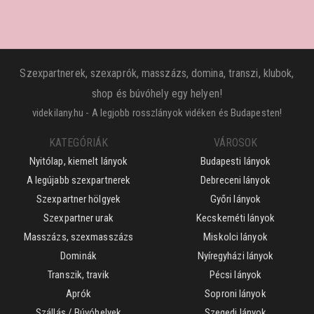
Szexpartnerek, szexaprók, masszázs, domina, transzi, klubok,
shop és búvóhely egy helyen!
videkilany.hu - A legjobb rosszlányok vidéken és Budapesten!
KATEGÓRIÁK
VÁROSOK
Nyitólap, kiemelt lányok
Budapesti lányok
A legújabb szexpartnerek
Debreceni lányok
Szexpartner hölgyek
Győri lányok
Szexpartner urak
Kecskeméti lányok
Masszázs, szexmasszázs
Miskolci lányok
Dominák
Nyíregyházi lányok
Transzik, travik
Pécsi lányok
Aprók
Soproni lányok
Szállás / Búvóhelyek
Szegedi lányok