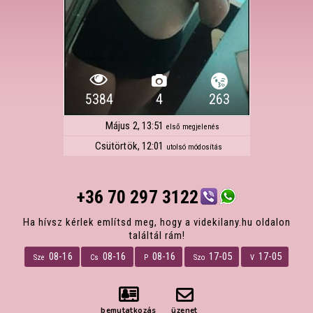
5384
4
263
Május 2, 13:51
első megjelenés
Csütörtök, 12:01
utolsó módosítás
+36 70 297 3122
Ha hívsz kérlek említsd meg, hogy a videkilany.hu oldalon
találtál rám!
08-16
08-16
08-16
17-05
17-05
Sze
Cs
P
Szo
V
bemutatkozás
üzenet