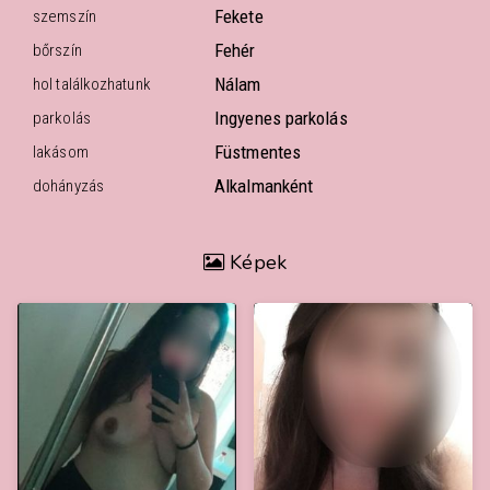
Fekete
szemszín
Fehér
bőrszín
Nálam
hol találkozhatunk
Ingyenes parkolás
parkolás
Füstmentes
lakásom
Alkalmanként
dohányzás
Képek