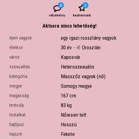
0
2
vélemény
kedvencek
Aktusra nincs lehetőség!
egy igazi rosszlány vagyok
ilyen vagyok
30 év -
♌ Oroszlán
életkor
Kaposvár
város
Heteroszexuális
szexualitás
Masszőz vagyok (nő)
kategória
Somogy megye
megye
167 cm
magasság
83 kg
testsúly
Nőiesen telt
testalkat
Hosszú
hajtípus
Fekete
hajszín