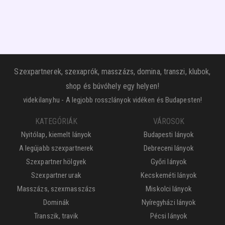
Szexpartnerek, szexaprók, masszázs, domina, transzi, klubok,
shop és búvóhely egy helyen!
videkilany.hu - A legjobb rosszlányok vidéken és Budapesten!
KATEGÓRIÁK
VÁROSOK
Nyitólap, kiemelt lányok
Budapesti lányok
A legújabb szexpartnerek
Debreceni lányok
Szexpartner hölgyek
Győri lányok
Szexpartner urak
Kecskeméti lányok
Masszázs, szexmasszázs
Miskolci lányok
Dominák
Nyíregyházi lányok
Transzik, travik
Pécsi lányok