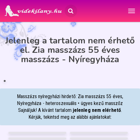
Jelenleg a tartalom nem érhető
el. Zia masszázs 55 éves
masszázs - Nyíregyháza
ZIA MASSZÁZS
55
Nyíregyháza
ÉP
IA
Masszázs nyíregyházi hirdető: Zia masszázs 55 éves,
Nyíregyháza - heteroszexuális • ügyes kezű masszőz
Sajnáljuk! A kívánt tartalom
jelenleg nem elérhető
.
Kérjük, tekintsd meg az alábbi ajánlatokat:
VICKY W
DIANA
37
28
WEBCAMBELLA
BIA
Szombathely
Pécs
53
36
VIVIKEE
BABYLIZ
Nyíregyháza
Debrecen
26
30
Pécs
Debrecen
FÉNYKÉP
FÉNYKÉP