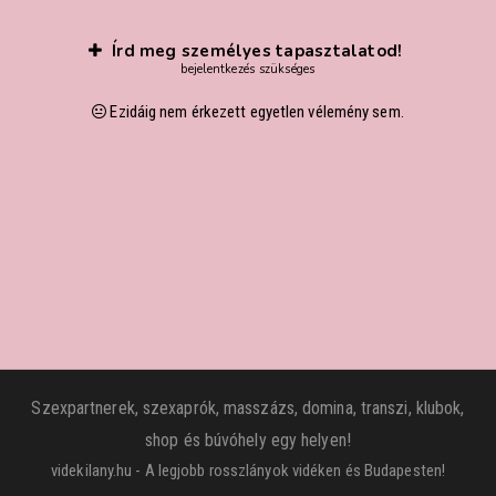
Írd meg személyes tapasztalatod!
bejelentkezés szükséges
Ezidáig nem érkezett egyetlen vélemény sem.
Szexpartnerek, szexaprók, masszázs, domina, transzi, klubok,
shop és búvóhely egy helyen!
videkilany.hu - A legjobb rosszlányok vidéken és Budapesten!