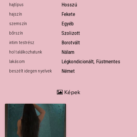
Hosszú
hajtípus
Fekete
hajszín
Egyéb
szemszín
Szolizott
bőrszín
Borotvált
intim testrész
Nálam
hol találkozhatunk
Légkondicionált, Füstmentes
lakásom
Német
beszélt idegen nyelvek
Képek