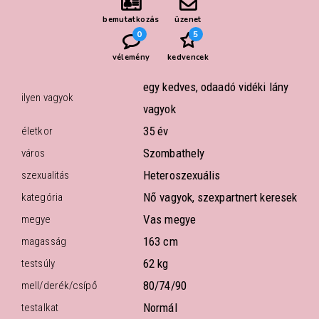
bemutatkozás
üzenet
0
5
vélemény
kedvencek
egy kedves, odaadó vidéki lány
ilyen vagyok
vagyok
35 év
életkor
Szombathely
város
Heteroszexuális
szexualitás
Nő vagyok, szexpartnert keresek
kategória
Vas megye
megye
163 cm
magasság
62 kg
testsúly
80/74/90
mell/derék/csípő
Normál
testalkat