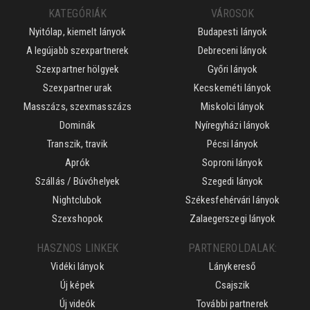
KATEGÓRIÁK
VÁROSOK
Nyitólap, kiemelt lányok
Budapesti lányok
A legújabb szexpartnerek
Debreceni lányok
Szexpartner hölgyek
Győri lányok
Szexpartner urak
Kecskeméti lányok
Masszázs, szexmasszázs
Miskolci lányok
Dominák
Nyíregyházi lányok
Transzik, travik
Pécsi lányok
Aprók
Soproni lányok
Szállás / Búvóhelyek
Szegedi lányok
Nightclubok
Székesfehérvári lányok
Szexshopok
Zalaegerszegi lányok
HASZNOS LINKEK
PARTNEROLDALAK:
Vidéki lányok
Lánykereső
Új képek
Csajszik
Új videók
További partnerek