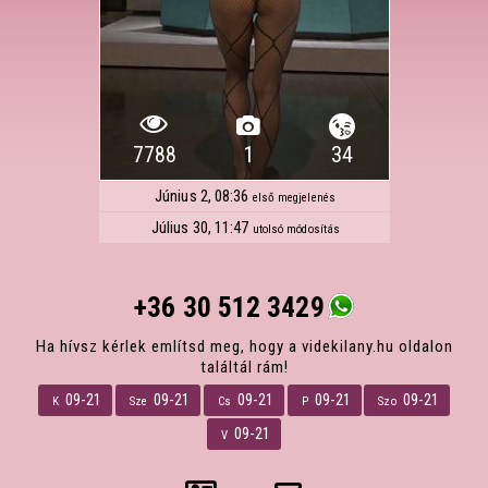
7788
1
34
Június 2, 08:36
első megjelenés
Július 30, 11:47
utolsó módosítás
+36 30 512 3429
Ha hívsz kérlek említsd meg, hogy a videkilany.hu oldalon
találtál rám!
09-21
09-21
09-21
09-21
09-21
K
Sze
Cs
P
Szo
09-21
V