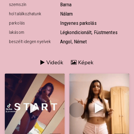
Barna
szemszín
Nálam
hol találkozhatunk
Ingyenes parkolás
parkolás
Légkondicionált, Füstmentes
lakásom
Angol, Német
beszélt idegen nyelvek
Videók
Képek