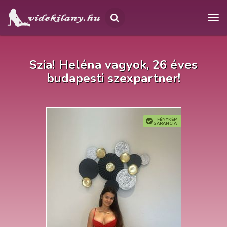
Szia! Heléna vagyok, 26 éves
budapesti szexpartner!
FÉNYKÉP
GARANCIA