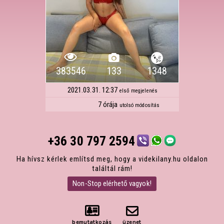
383546
133
1348
2021.03.31. 12:37
első megjelenés
7 órája
utolsó módosítás
+36 30 797 2594
Ha hívsz kérlek említsd meg, hogy a videkilany.hu oldalon
találtál rám!
Non-Stop elérhető vagyok!
bemutatkozás
üzenet