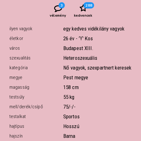
3
288
vélemény
kedvencek
egy kedves vidékilány vagyok
ilyen vagyok
26 év -
♈ Kos
életkor
Budapest XIII.
város
Heteroszexuális
szexualitás
Nő vagyok, szexpartnert keresek
kategória
Pest megye
megye
158 cm
magasság
55 kg
testsúly
75/-/-
mell/derék/csípő
Sportos
testalkat
Hosszú
hajtípus
Barna
hajszín