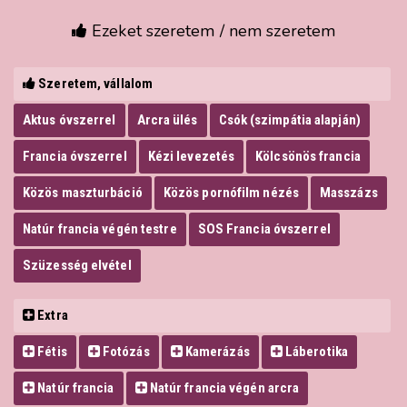
Ezeket szeretem / nem szeretem
Szeretem, vállalom
Aktus óvszerrel
Arcra ülés
Csók (szimpátia alapján)
Francia óvszerrel
Kézi levezetés
Kölcsönös francia
Közös maszturbáció
Közös pornófilm nézés
Masszázs
Natúr francia végén testre
SOS Francia óvszerrel
Szüzesség elvétel
Extra
Fétis
Fotózás
Kamerázás
Láberotika
Natúr francia
Natúr francia végén arcra