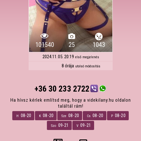
101540
25
1043
2024.11.05. 20:19
első megjelenés
8 órája
utolsó módosítás
+36 30 233 2722
Ha hívsz kérlek említsd meg, hogy a videkilany.hu oldalon
találtál rám!
08-20
08-20
08-20
08-20
08-20
H
K
Sze
Cs
P
09-21
09-21
Szo
V