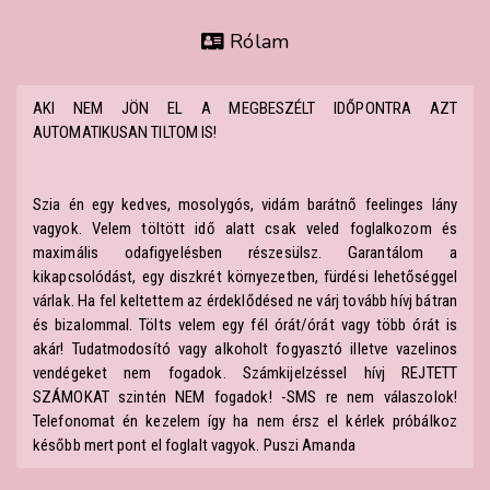
Rólam
AKI NEM JÖN EL A MEGBESZÉLT IDŐPONTRA AZT
AUTOMATIKUSAN TILTOM IS!
Szia én egy kedves, mosolygós, vidám barátnő feelinges lány
vagyok. Velem töltött idő alatt csak veled foglalkozom és
maximális odafigyelésben részesülsz. Garantálom a
kikapcsolódást, egy diszkrét környezetben, fürdési lehetőséggel
várlak. Ha fel keltettem az érdeklődésed ne várj tovább hívj bátran
és bizalommal. Tölts velem egy fél órát/órát vagy több órát is
akár! Tudatmodosító vagy alkoholt fogyasztó illetve vazelinos
vendégeket nem fogadok. Számkijelzéssel hívj REJTETT
SZÁMOKAT szintén NEM fogadok! -SMS re nem válaszolok!
Telefonomat én kezelem így ha nem érsz el kérlek próbálkoz
később mert pont el foglalt vagyok. Puszi Amanda