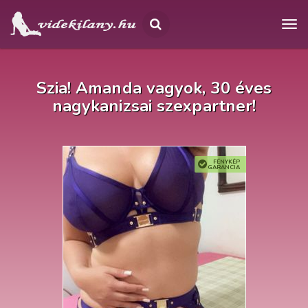
Szia! Amanda vagyok, 30 éves
nagykanizsai szexpartner!
FÉNYKÉP
GARANCIA