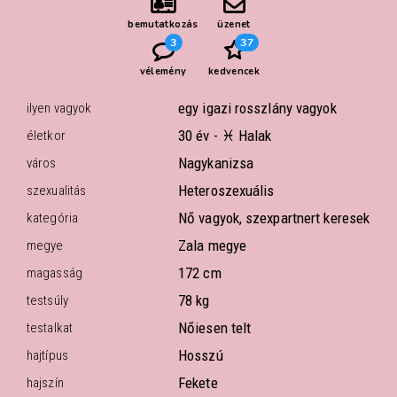
bemutatkozás
üzenet
3
37
vélemény
kedvencek
egy igazi rosszlány vagyok
ilyen vagyok
30 év -
♓ Halak
életkor
Nagykanizsa
város
Heteroszexuális
szexualitás
Nő vagyok, szexpartnert keresek
kategória
Zala megye
megye
172 cm
magasság
78 kg
testsúly
Nőiesen telt
testalkat
Hosszú
hajtípus
Fekete
hajszín