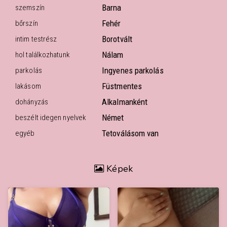
Barna
szemszín
Fehér
bőrszín
Borotvált
intim testrész
Nálam
hol találkozhatunk
Ingyenes parkolás
parkolás
Füstmentes
lakásom
Alkalmanként
dohányzás
Német
beszélt idegen nyelvek
Tetoválásom van
egyéb
Képek