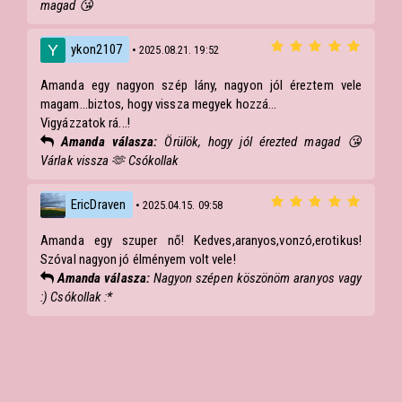
magad 😘
ykon2107
• 2025.08.21. 19:52
Amanda egy nagyon szép lány, nagyon jól éreztem vele
magam...biztos, hogy vissza megyek hozzá...
Vigyázzatok rá...!
Amanda válasza:
Örülök, hogy jól érezted magad 😘
Várlak vissza 🫶 Csókollak
EricDraven
• 2025.04.15. 09:58
Amanda egy szuper nő! Kedves,aranyos,vonzó,erotikus!
Szóval nagyon jó élményem volt vele!
Amanda válasza:
Nagyon szépen köszönöm aranyos vagy
:) Csókollak :*