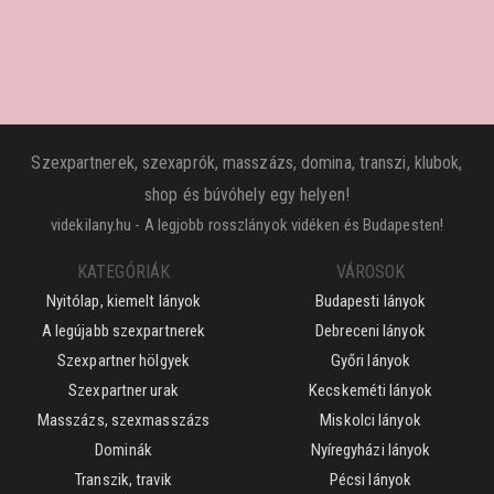
Szexpartnerek, szexaprók, masszázs, domina, transzi, klubok,
shop és búvóhely egy helyen!
videkilany.hu - A legjobb rosszlányok vidéken és Budapesten!
KATEGÓRIÁK
VÁROSOK
Nyitólap, kiemelt lányok
Budapesti lányok
A legújabb szexpartnerek
Debreceni lányok
Szexpartner hölgyek
Győri lányok
Szexpartner urak
Kecskeméti lányok
Masszázs, szexmasszázs
Miskolci lányok
Dominák
Nyíregyházi lányok
Transzik, travik
Pécsi lányok