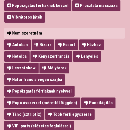
Popóizgatás férfiaknak kézzel
Prosztata masszázs
Vibrátoros játék
Nem szeretném
Autóban
Bizarr
Escort
Házhoz
Hotelba
Kényszerfrancia
Lenyelés
Leszbi show
Mélytorok
Natúr francia végén szájba
Popóizgatás férfiaknak nyelvvel
Popó óvszerrel (mérettől függően)
Puncitágítás
Tánc (sztriptíz)
Több férfi egyszerre
VIP-party (előzetes foglalással)