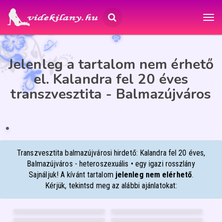
Jelenleg a tartalom nem érhető
el. Kalandra fel 20 éves
transzvesztita - Balmazújváros
KALANDRA FEL
20
Balmazújváros
Transzvesztita balmazújvárosi hirdető: Kalandra fel 20 éves,
Balmazújváros - heteroszexuális • egy igazi rosszlány
Sajnáljuk! A kívánt tartalom
jelenleg nem elérhető
.
Kérjük, tekintsd meg az alábbi ajánlatokat:
VIVIKEE
HELÉNA
26
26
JÚLIA
NIKÉ-BEST-MASSZÁZS
Pécs
Budapest XIII.
53
50
BABYLIZ
VICKY W
Debrecen
Győr
30
37
Debrecen
Szombathely
FÉNYKÉP
FÉNYKÉP