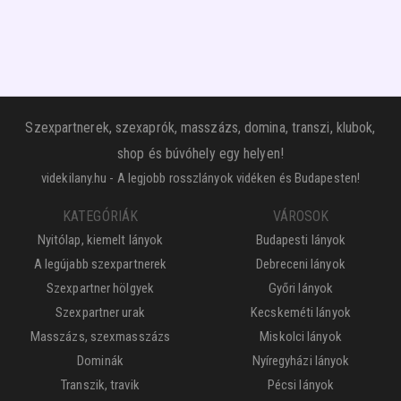
Szexpartnerek, szexaprók, masszázs, domina, transzi, klubok,
shop és búvóhely egy helyen!
videkilany.hu - A legjobb rosszlányok vidéken és Budapesten!
KATEGÓRIÁK
VÁROSOK
Nyitólap, kiemelt lányok
Budapesti lányok
A legújabb szexpartnerek
Debreceni lányok
Szexpartner hölgyek
Győri lányok
Szexpartner urak
Kecskeméti lányok
Masszázs, szexmasszázs
Miskolci lányok
Dominák
Nyíregyházi lányok
Transzik, travik
Pécsi lányok