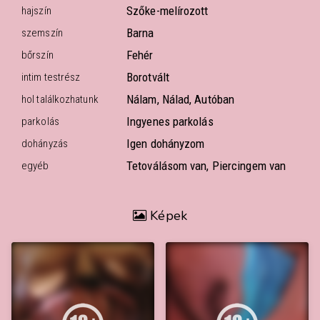
Szőke-melírozott
hajszín
Barna
szemszín
Fehér
bőrszín
Borotvált
intim testrész
Nálam, Nálad, Autóban
hol találkozhatunk
Ingyenes parkolás
parkolás
Igen dohányzom
dohányzás
Tetoválásom van, Piercingem van
egyéb
Képek