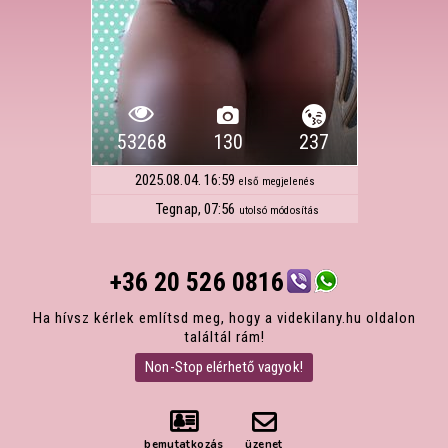
53268
130
237
2025.08.04. 16:59
első megjelenés
Tegnap, 07:56
utolsó módosítás
+36 20 526 0816
Ha hívsz kérlek említsd meg, hogy a videkilany.hu oldalon
találtál rám!
Non-Stop elérhető vagyok!
bemutatkozás
üzenet