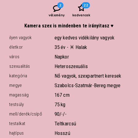
2
22
vélemény
kedvencek
Kamera szex is mindenben te irányitasz ♥
egy kedves vidékilány vagyok
ilyen vagyok
35 év -
♓ Halak
életkor
Napkor
város
Heteroszexuális
szexualitás
Nő vagyok, szexpartnert keresek
kategória
Szabolcs-Szatmár-Bereg megye
megye
167 cm
magasság
75 kg
testsúly
90/-/-
mell/derék/csípő
Teltkarcsú
testalkat
Hosszú
hajtípus