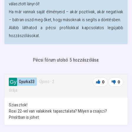
választott lányról!
Ha már vannak saját élményeid – akár pozitívak, akár negatívak
– bátran oszd meg őket, hogy másoknak is segíts a döntésben.
Alább láthatod a
pécsi
profilokkal kapcsolatos legújabb
hozzászólásokat.
Pécsi fórum utolsó 5 hozzászólása:
Gyurka33
· Újonc
·
2
0
0
órája
Sziasztok!
Roxi 22-vel van valakinek tapasztalata? Milyen a csajszi?
Privátban is jöhet