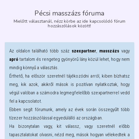
Pécsi masszázs fóruma
Mielőtt választanál, nézz körbe az ide kapcsolódó fórum
hozzászólások között!
Az oldalon található több száz
szexpartner
,
masszázs
vagy
apró
tartalom és rengeteg gyönyörű lány közül lehet, hogy nem
mindig könnyű a választás.
Érthető, ha először szeretnél tájékozódni arról, kiben bízhatsz
meg, kik azok, akikről mások is pozitívan nyilatkoztak, hogy
végül valóban a számodra legmegfelelőbb szexpartnerrel vedd
fel a kapcsolatot.
Ebben segít fórumunk, amely az évek során összegyűlt több
tízezer hozzászólással egyedülálló az országban.
Ha bizonytalan vagy, kit válassz, vagy szeretnél előbb
tapasztalatokat olvasni, nézd meg, mások hogyan vélekedtek a