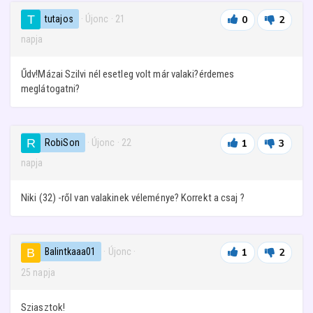
tutajos
· Újonc
·
21
0
2
napja
Űdv!Mázai Szilvi nél esetleg volt már valaki?érdemes
meglátogatni?
RobiSon
· Újonc
·
22
1
3
napja
Niki (32) -ről van valakinek véleménye? Korrekt a csaj ?
Balintkaaa01
· Újonc
·
1
2
25 napja
Sziasztok!