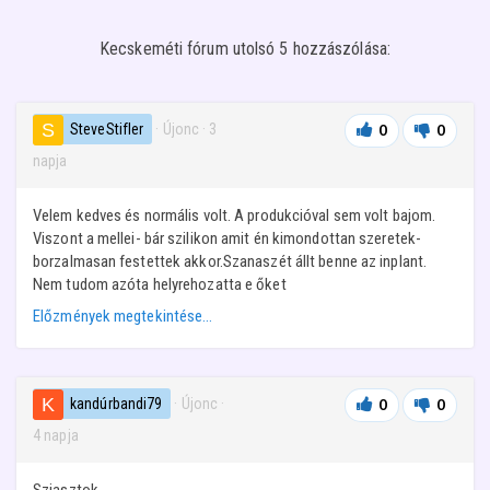
Kecskeméti fórum utolsó 5 hozzászólása:
SteveStifler
· Újonc
·
3
0
0
napja
Velem kedves és normális volt. A produkcióval sem volt bajom.
Viszont a mellei- bár szilikon amit én kimondottan szeretek-
borzalmasan festettek akkor.Szanaszét állt benne az inplant.
Nem tudom azóta helyrehozatta e őket
Előzmények megtekintése…
kandúrbandi79
· Újonc
·
0
0
4 napja