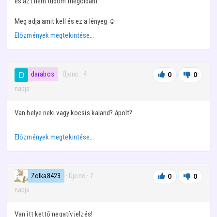
és azt nem tudom megoldani.
Meg adja amit kell és ez a lényeg ☺️
Előzmények megtekintése…
darabos
· Újonc
·
4
0
0
napja
Van helye neki vagy kocsis kaland? ápolt?
Előzmények megtekintése…
Zolka8423
· Újonc
·
7
0
0
napja
Van itt kettő negatív jelzés!