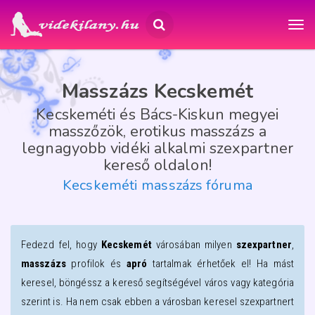
Masszázs Kecskemét
Kecskeméti és Bács-Kiskun megyei
masszőzök, erotikus masszázs a
legnagyobb vidéki alkalmi szexpartner
kereső oldalon!
Kecskeméti masszázs fóruma
Fedezd fel, hogy
Kecskemét
városában milyen
szexpartner
,
masszázs
profilok és
apró
tartalmak érhetőek el! Ha mást
keresel, böngéssz a kereső segítségével város vagy kategória
szerint is. Ha nem csak ebben a városban keresel szexpartnert