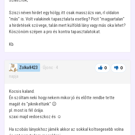
Sziasztok,
Sziszi néven hirdet egy hölgy, itt csak masszázs van, rl oldalon
"más" is. Volt valakinek tapasztalata esetleg? Picit "magyartalan"
a hirdetések szövege, talán mert külföldi lány vagy más oka lehet?
Köszönöm szépen a pro és kontra tapasztalatokat.
Kb
Zolka8423
· Újonc
·
4
0
0
napja
Kocsis kaland.
Én szóltam neki hogy nekem mikor jó és előtte rendbe tette
magát és "piknikeltünk" 😉
pl. most is fél órája.
szaxi majd vedoeszkoz és ☺️
Ha szobás lányokhoz járnék akkor az sokkal koltsegesebb volna