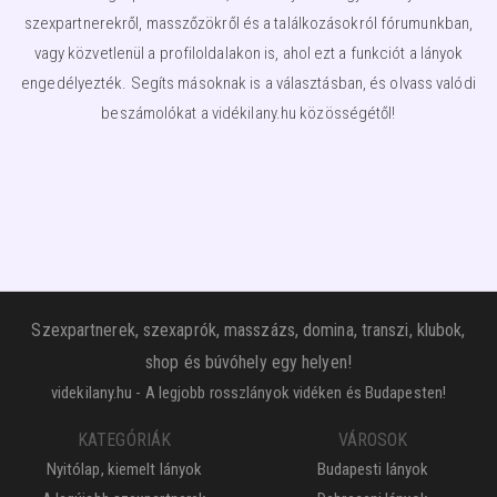
szexpartnerekről, masszőzökről és a találkozásokról fórumunkban,
vagy közvetlenül a profiloldalakon is, ahol ezt a funkciót a lányok
engedélyezték. Segíts másoknak is a választásban, és olvass valódi
beszámolókat a vidékilany.hu közösségétől!
Szexpartnerek, szexaprók, masszázs, domina, transzi, klubok,
shop és búvóhely egy helyen!
videkilany.hu - A legjobb rosszlányok vidéken és Budapesten!
KATEGÓRIÁK
VÁROSOK
Nyitólap, kiemelt lányok
Budapesti lányok