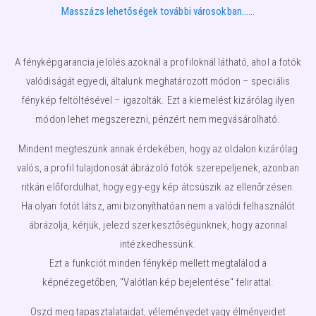
Masszázs lehetőségek további városokban……
A fényképgarancia jelölés azoknál a profiloknál látható, ahol a fotók
valódiságát egyedi, általunk meghatározott módon – speciális
fénykép feltöltésével – igazolták. Ezt a kiemelést kizárólag ilyen
módon lehet megszerezni, pénzért nem megvásárolható.
Mindent megteszünk annak érdekében, hogy az oldalon kizárólag
valós, a profil tulajdonosát ábrázoló fotók szerepeljenek, azonban
ritkán előfordulhat, hogy egy-egy kép átcsúszik az ellenőrzésen.
Ha olyan fotót látsz, ami bizonyíthatóan nem a valódi felhasználót
ábrázolja, kérjük, jelezd szerkesztőségünknek, hogy azonnal
intézkedhessünk.
Ezt a funkciót minden fénykép mellett megtalálod a
képnézegetőben, "Valótlan kép bejelentése" felirattal.
Oszd meg tapasztalataidat, véleményedet vagy élményeidet