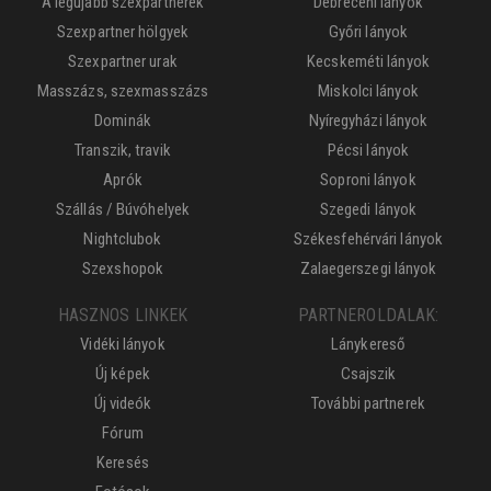
A legújabb szexpartnerek
Debreceni lányok
Szexpartner hölgyek
Győri lányok
Szexpartner urak
Kecskeméti lányok
Masszázs, szexmasszázs
Miskolci lányok
Dominák
Nyíregyházi lányok
Transzik, travik
Pécsi lányok
Aprók
Soproni lányok
Szállás / Búvóhelyek
Szegedi lányok
Nightclubok
Székesfehérvári lányok
Szexshopok
Zalaegerszegi lányok
HASZNOS LINKEK
PARTNEROLDALAK:
Vidéki lányok
Lánykereső
Új képek
Csajszik
Új videók
További partnerek
Fórum
Keresés