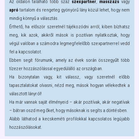
Az oldalon található több száz
szexpartner
,
masszázs
vagy
apró
tartalom és rengeteg gyönyörű lány közül lehet, hogy nem
mindig könnyű a választás.
Érthető, ha először szeretnél tájékozódni arról, kiben bízhatsz
meg, kik azok, akikről mások is pozitívan nyilatkoztak, hogy
végül valóban a számodra legmegfelelőbb szexpartnerrel vedd
fel a kapcsolatot.
Ebben segít fórumunk, amely az évek során összegyűlt több
tízezer hozzászólással egyedülálló az országban.
Ha bizonytalan vagy, kit válassz, vagy szeretnél előbb
tapasztalatokat olvasni, nézd meg, mások hogyan vélekedtek a
választott lányról!
Ha már vannak saját élményeid – akár pozitívak, akár negatívak
– bátran oszd meg őket, hogy másoknak is segíts a döntésben.
Alább láthatod a
kecskeméti
profilokkal kapcsolatos legújabb
hozzászólásokat.