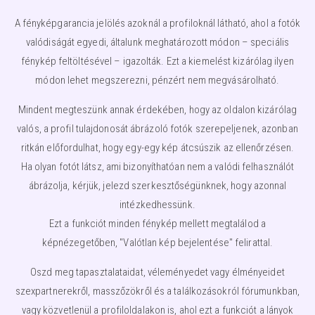
A fényképgarancia jelölés azoknál a profiloknál látható, ahol a fotók
valódiságát egyedi, általunk meghatározott módon – speciális
fénykép feltöltésével – igazolták. Ezt a kiemelést kizárólag ilyen
módon lehet megszerezni, pénzért nem megvásárolható.
Mindent megteszünk annak érdekében, hogy az oldalon kizárólag
valós, a profil tulajdonosát ábrázoló fotók szerepeljenek, azonban
ritkán előfordulhat, hogy egy-egy kép átcsúszik az ellenőrzésen.
Ha olyan fotót látsz, ami bizonyíthatóan nem a valódi felhasználót
ábrázolja, kérjük, jelezd szerkesztőségünknek, hogy azonnal
intézkedhessünk.
Ezt a funkciót minden fénykép mellett megtalálod a
képnézegetőben, "Valótlan kép bejelentése" felirattal.
Oszd meg tapasztalataidat, véleményedet vagy élményeidet
szexpartnerekről, masszőzökről és a találkozásokról fórumunkban,
vagy közvetlenül a profiloldalakon is, ahol ezt a funkciót a lányok