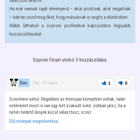
választott lányról!
Ha már vannak saját élményeid – akár pozitívak, akár negatívak
– bátran oszd meg őket, hogy másoknak is segíts a döntésben.
Alább láthatod a
soproni
profilokkal kapcsolatos legújabb
hozzászólásokat.
Soproni fórum utolsó 5 hozzászólása:
Doc
· Tag
·
10 napja
1
0
Szerintem sehol. Régebben az Interspar környékén voltak, talán
esténként most is van egy-két szakadt svéd. Jobban jársz, ha a
neten hirdető lányok közül választasz, szvsz.
Előzmények megtekintése…