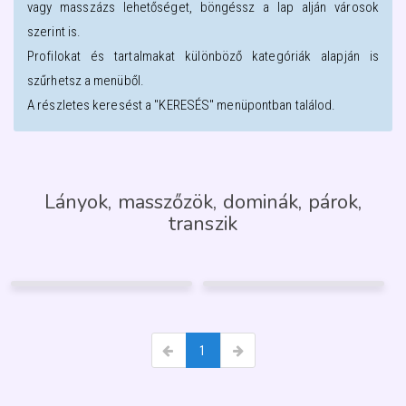
vagy masszázs lehetőséget, böngéssz a lap alján városok
szerint is.
Profilokat és tartalmakat különböző kategóriák alapján is
szűrhetsz a menüből.
A részletes keresést a "KERESÉS" menüpontban találod.
Lányok, masszőzök, dominák, párok,
transzik
LIA MASSZÁZS
AFRODITÉ
40
55
Sopron
Mosonmagyaróvár
23
FÉNYKÉP
21
GARANCIA
1
1