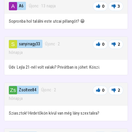
A6
· Újonc
·
13 napja
0
3
Sopronba hol találni este utcai pillangót? 😁
sanyinagy33
· Újonc
·
2
0
2
hónapja
Üdv. Lejla 21-nél volt valaki? Privátban is jöhet. Köszi.
Zsoltee84
· Újonc
·
2
0
2
hónapja
Sziasztok! Hirdetőkön kívül van még lány szextalira?