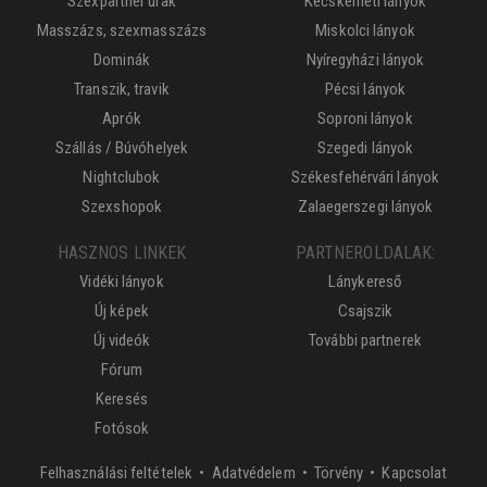
Szexpartner urak
Kecskeméti lányok
Masszázs, szexmasszázs
Miskolci lányok
Dominák
Nyíregyházi lányok
Transzik, travik
Pécsi lányok
Aprók
Soproni lányok
Szállás / Búvóhelyek
Szegedi lányok
Nightclubok
Székesfehérvári lányok
Szexshopok
Zalaegerszegi lányok
HASZNOS LINKEK
PARTNEROLDALAK:
Vidéki lányok
Lánykereső
Új képek
Csajszik
Új videók
További partnerek
Fórum
Keresés
Fotósok
Felhasználási feltételek
•
Adatvédelem
•
Törvény
•
Kapcsolat