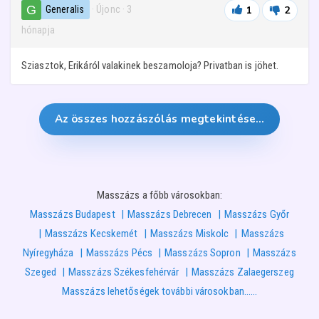
Generalis
· Újonc
·
3
1
2
hónapja
Sziasztok, Erikáról valakinek beszamoloja? Privatban is jöhet.
Az összes hozzászólás megtekintése…
Masszázs a főbb városokban:
Masszázs Budapest
Masszázs Debrecen
Masszázs Győr
Masszázs Kecskemét
Masszázs Miskolc
Masszázs
Nyíregyháza
Masszázs Pécs
Masszázs Sopron
Masszázs
Szeged
Masszázs Székesfehérvár
Masszázs Zalaegerszeg
Masszázs lehetőségek további városokban……