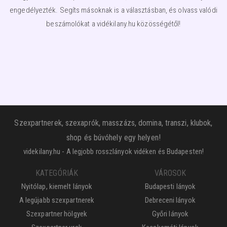
engedélyezték. Segíts másoknak is a választásban, és olvass valódi
beszámolókat a vidékilany.hu közösségétől!
Szexpartnerek, szexaprók, masszázs, domina, transzi, klubok,
shop és búvóhely egy helyen!
videkilany.hu - A legjobb rosszlányok vidéken és Budapesten!
KATEGÓRIÁK
VÁROSOK
Nyitólap, kiemelt lányok
Budapesti lányok
A legújabb szexpartnerek
Debreceni lányok
Szexpartner hölgyek
Győri lányok