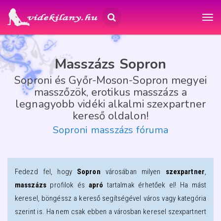
Masszázs Sopron
Soproni és Győr-Moson-Sopron megyei
masszőzök, erotikus masszázs a
legnagyobb vidéki alkalmi szexpartner
kereső oldalon!
Soproni masszázs fóruma
Fedezd fel, hogy
Sopron
városában milyen
szexpartner
,
masszázs
profilok és
apró
tartalmak érhetőek el! Ha mást
keresel, böngéssz a kereső segítségével város vagy kategória
szerint is. Ha nem csak ebben a városban keresel szexpartnert