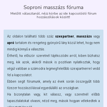
Soproni masszázs fóruma
Mielőtt választanál, nézz körbe az ide kapcsolódó fórum
hozzászólások között!
Az oldalon található több száz
szexpartner
,
masszázs
vagy
apró
tartalom és rengeteg gyönyörű lány közül lehet, hogy nem
mindig könnyű a választás.
Érthető, ha először szeretnél tájékozódni arról, kiben bízhatsz
meg, kik azok, akikről mások is pozitívan nyilatkoztak, hogy
végül valóban a számodra legmegfelelőbb szexpartnerrel vedd
fel a kapcsolatot.
Ebben segít fórumunk, amely az évek során összegyűlt több
tízezer hozzászólással egyedülálló az országban.
Ha bizonytalan vagy, kit válassz, vagy szeretnél előbb
tapasztalatokat olvasni, nézd meg, mások hogyan vélekedtek a