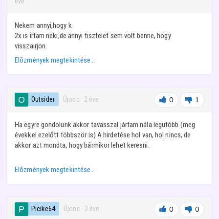
éve
Nekem annyi,hogy k
2x is irtam neki,de annyi tisztelet sem volt benne, hogy
visszairjon.
Előzmények megtekintése…
Outsider
· Újonc
·
2 éve
0
1
Ha egyre gondolunk akkor tavasszal jártam nála legutóbb (meg
évekkel ezelőtt többször is) A hirdetése hol van, hol nincs, de
akkor azt mondta, hogy bármikor lehet keresni.
Előzmények megtekintése…
Picike64
· Újonc
·
2 éve
0
0