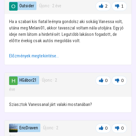
Outsider
· Újonc
·
2 éve
2
1
Ha a szabari kis fiatal leényra gondolsz aki sokáig Vanessa volt,
utána meg Melani01, akkor tavasszal voltam nála utoljára. Egy jó
ideje nem látom a hirdetését. Legutóbb lakáson fogadott, de
előtte évekig csak autós megoldás volt.
Előzmények megtekintése…
HGábor21
· Újonc
·
2
0
0
éve
Sziasztok Vanessanal járt valaki mostanában?
EricDraven
· Újonc
·
2
0
0