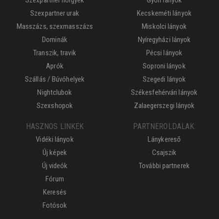
Szexpartner urak
Kecskeméti lányok
Masszázs, szexmasszázs
Miskolci lányok
Dominák
Nyíregyházi lányok
Transzik, travik
Pécsi lányok
Aprók
Soproni lányok
Szállás / Búvóhelyek
Szegedi lányok
Nightclubok
Székesfehérvári lányok
Szexshopok
Zalaegerszegi lányok
HASZNOS LINKEK
PARTNEROLDALAK:
Vidéki lányok
Lánykereső
Új képek
Csajszik
Új videók
További partnerek
Fórum
Keresés
Fotósok