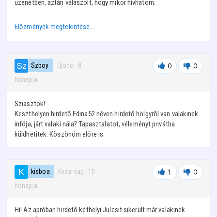
üzenetben, aztán válaszolt, hogy mikor hívhatom.
Előzmények megtekintése…
Szboy
· Újonc
·
8
0
0
hónapja
Sziasztok!
Keszthelyen hirdető Edina52 néven hirdető hölgyről van valakinek
infója, járt valaki nála? Tapasztalatot, véleményt privátba
küldhetitek. Köszönöm előre is.
kisboa
· Kvázi-tag
·
10
1
0
hónapja
Hi! Az apróban hirdető kéthelyi Julcsit sikerült már valakinek