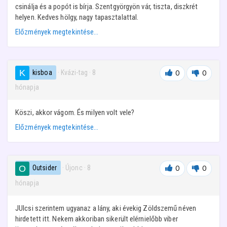
csinálja és a popót is bírja. Szentgyörgyön vár, tiszta, diszkrét
helyen. Kedves hölgy, nagy tapasztalattal.
Előzmények megtekintése…
kisboa
· Kvázi-tag
·
8
0
0
hónapja
Köszi, akkor vágom. És milyen volt vele?
Előzmények megtekintése…
Outsider
· Újonc
·
8
0
0
hónapja
JUlcsi szerintem ugyanaz a lány, aki évekig Zöldszemű néven
hirdetett itt. Nekem akkoriban sikerült elérnielőbb viber