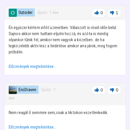
Outsider
· Újonc
·
1 éve
0
1
Én egyszer kértem infót üzenetben. Válaszolt is rövid időn belül.
Sajnos akkor nem tudtam eljutni hozzá, és azóta is mindig
olyankor tűnik fel, amikor nem vagyok a közelben...de ha
legközelebb aktív lesz a hirdetése amikor arra járok, meg fogom
próbálni.
Előzmények megtekintése…
EricDraven
· Újonc
·
1
0
0
éve
Nem reagál ő semmire sem,csak a tiktokon eszetlenkedik.
Előzmények megtekintése…