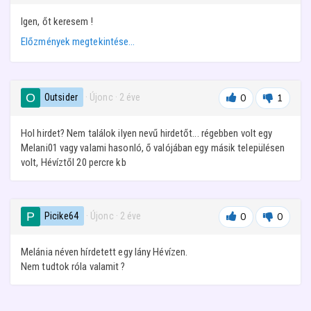
Igen, őt keresem !
Előzmények megtekintése…
Outsider
· Újonc
·
2 éve
0
1
Hol hirdet? Nem találok ilyen nevű hirdetőt... régebben volt egy
Melani01 vagy valami hasonló, ő valójában egy másik településen
volt, Hévíztől 20 percre kb
Picike64
· Újonc
·
2 éve
0
0
Melánia néven hírdetett egy lány Hévízen.
Nem tudtok róla valamit ?