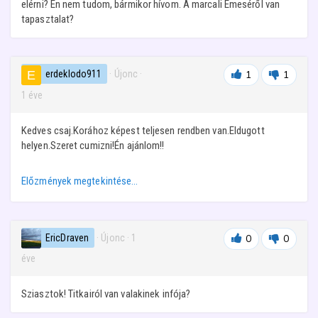
elérni? Én nem tudom, bármikor hívom. A marcali Emeséről van
tapasztalat?
erdeklodo911
· Újonc
·
1
1
1 éve
Kedves csaj.Korához képest teljesen rendben van.Eldugott
helyen.Szeret cumizni!Én ajánlom!!
Előzmények megtekintése…
EricDraven
· Újonc
·
1
0
0
éve
Sziasztok! Titkairól van valakinek infója?