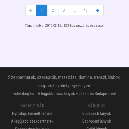
1
2
3
…
43
Téma indítva: 2010.03.15., 853 hozzászólás összesen
Szexpartnerek, szexaprók, masszázs, domina, transzi, klubok,
shop és búvóhely egy helyen!
videkilany.hu - A legjobb rosszlányok vidéken és Budapesten!
KATEGÓRIÁK
VÁROSOK
Nyitólap, kiemelt lányok
Budapesti lányok
A legújabb szexpartnerek
Debreceni lányok
Szexpartner hölgyek
Győri lányok