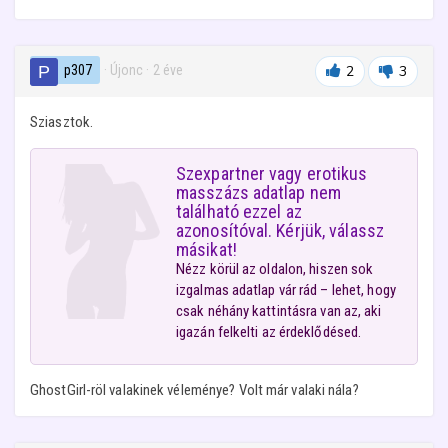
p307
· Újonc
·
2 éve
2
3
Sziasztok.
Szexpartner vagy erotikus
masszázs adatlap nem
található ezzel az
azonosítóval. Kérjük, válassz
másikat!
Nézz körül az oldalon, hiszen sok
izgalmas adatlap vár rád – lehet, hogy
csak néhány kattintásra van az, aki
igazán felkelti az érdeklődésed.
GhostGirl-röl valakinek véleménye? Volt már valaki nála?