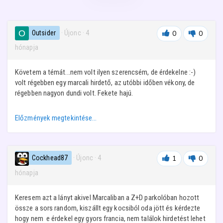
Outsider
· Újonc
·
4
0
0
hónapja
Követem a témát...nem volt ilyen szerencsém, de érdekelne :-)
volt régebben egy marcali hirdető, az utóbbi időben vékony, de
régebben nagyon dundi volt. Fekete hajú.
Előzmények megtekintése…
Cockhead87
· Újonc
·
4
1
0
hónapja
Keresem azt a lányt akivel Marcaliban a Z+D parkolóban hozott
össze a sors random, kiszállt egy kocsiból oda jött és kérdezte
hogy nem e érdekel egy gyors francia, nem találok hirdetést lehet