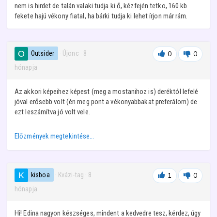
nem is hirdet de talán valaki tudja ki ő, kézfején tetko, 160 kb
fekete hajú vékony fiatal, ha bárki tudja ki lehet írjon már rám.
Outsider
· Újonc
·
8
0
0
hónapja
Az akkori képeihez képest (meg a mostanihoz is) deréktól lefelé
jóval erősebb volt (én meg pont a vékonyabbakat preferálom) de
ezt leszámítva jó volt vele.
Előzmények megtekintése…
kisboa
· Kvázi-tag
·
8
1
0
hónapja
Hi! Edina nagyon készséges, mindent a kedvedre tesz, kérdez, úgy