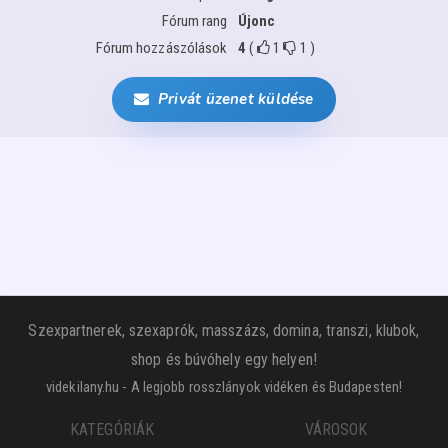
Fórum rang
Újonc
Fórum hozzászólások
4
(
1
1
)
Privát üzenet küldése
Szexpartnerek, szexaprók, masszázs, domina, transzi, klubok,
shop és búvóhely egy helyen!
videkilany.hu - A legjobb rosszlányok vidéken és Budapesten!
KATEGÓRIÁK
VÁROSOK