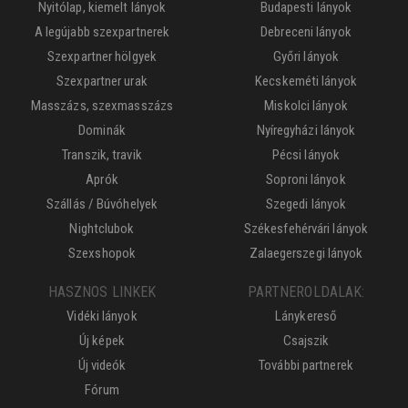
Nyitólap, kiemelt lányok
Budapesti lányok
A legújabb szexpartnerek
Debreceni lányok
Szexpartner hölgyek
Győri lányok
Szexpartner urak
Kecskeméti lányok
Masszázs, szexmasszázs
Miskolci lányok
Dominák
Nyíregyházi lányok
Transzik, travik
Pécsi lányok
Aprók
Soproni lányok
Szállás / Búvóhelyek
Szegedi lányok
Nightclubok
Székesfehérvári lányok
Szexshopok
Zalaegerszegi lányok
HASZNOS LINKEK
PARTNEROLDALAK:
Vidéki lányok
Lánykereső
Új képek
Csajszik
Új videók
További partnerek
Fórum