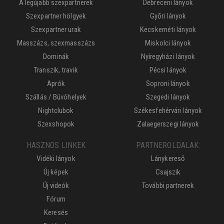
A legújabb szexpartnerek
Debreceni lányok
Szexpartner hölgyek
Győri lányok
Szexpartner urak
Kecskeméti lányok
Masszázs, szexmasszázs
Miskolci lányok
Dominák
Nyíregyházi lányok
Transzik, travik
Pécsi lányok
Aprók
Soproni lányok
Szállás / Búvóhelyek
Szegedi lányok
Nightclubok
Székesfehérvári lányok
Szexshopok
Zalaegerszegi lányok
HASZNOS LINKEK
PARTNEROLDALAK:
Vidéki lányok
Lánykereső
Új képek
Csajszik
Új videók
További partnerek
Fórum
Keresés