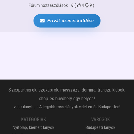
Fórum hozzászólások
6
(
4
9
)
Privát üzenet küldése
Szexpartnerek, szexaprók, masszázs, domina, transzi, klubok,
shop és búvóhely egy helyen!
videkilany.hu - A legjobb rosszlányok vidéken és Budapesten!
KATEGÓRIÁK
VÁROSOK
Nyitólap, kiemelt lányok
Budapesti lányok