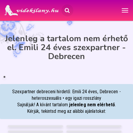
Jelenleg a tartalom nem érhető
el. Emili 24 éves szexpartner -
Debrecen
EMILI
24
Debrecen
ÉP
IA
Szexpartner debreceni hirdető: Emili 24 éves, Debrecen -
heteroszexuális • egy igazi rosszlány
Sajnáljuk! A kívánt tartalom
jelenleg nem elérhető
.
Kérjük, tekintsd meg az alábbi ajánlatokat:
BIA
DIANA
36
28
LIÁNA
MOLLY
Debrecen
Pécs
35
40
MARIANN
BABYLIZ
Nyíregyháza
Pécs
37
30
Nyíregyháza
Debrecen
FÉNYKÉP
FÉNYKÉP