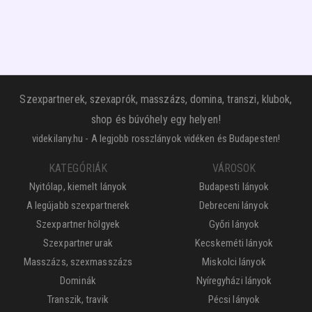
Szexpartnerek, szexaprók, masszázs, domina, transzi, klubok,
shop és búvóhely egy helyen!
videkilany.hu - A legjobb rosszlányok vidéken és Budapesten!
KATEGÓRIÁK
VÁROSOK
Nyitólap, kiemelt lányok
Budapesti lányok
A legújabb szexpartnerek
Debreceni lányok
Szexpartner hölgyek
Győri lányok
Szexpartner urak
Kecskeméti lányok
Masszázs, szexmasszázs
Miskolci lányok
Dominák
Nyíregyházi lányok
Transzik, travik
Pécsi lányok