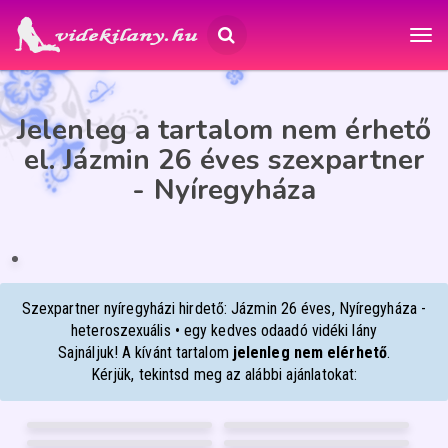
Jelenleg a tartalom nem érhető
el. Jázmin 26 éves szexpartner
- Nyíregyháza
JÁZMIN
26
Nyíregyháza
ÉP
IA
Szexpartner nyíregyházi hirdető: Jázmin 26 éves, Nyíregyháza -
heteroszexuális • egy kedves odaadó vidéki lány
Sajnáljuk! A kívánt tartalom
jelenleg nem elérhető
.
Kérjük, tekintsd meg az alábbi ajánlatokat:
NIKÉ-BEST-MASSZÁZS
MONA
50
26
RITA
BOGI
Győr
Debrecen
40
20
WEBCAMBELLA
VIVIKEE
Szeged
Debrecen
53
26
Szeged
Pécs
FÉNYKÉP
FÉNYKÉP