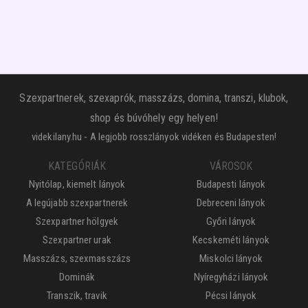
Szexpartnerek, szexaprók, masszázs, domina, transzi, klubok,
shop és búvóhely egy helyen!
videkilany.hu - A legjobb rosszlányok vidéken és Budapesten!
KATEGÓRIÁK
VÁROSOK
Nyitólap, kiemelt lányok
Budapesti lányok
A legújabb szexpartnerek
Debreceni lányok
Szexpartner hölgyek
Győri lányok
Szexpartner urak
Kecskeméti lányok
Masszázs, szexmasszázs
Miskolci lányok
Dominák
Nyíregyházi lányok
Transzik, travik
Pécsi lányok