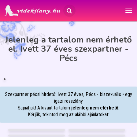
Jelenleg a tartalom nem érhető
el. Ivett 37 éves szexpartner -
Pécs
IVETT
37
Pécs
ÉP
IA
Szexpartner pécsi hirdető: Ivett 37 éves, Pécs - biszexuális • egy
igazi rosszlány
Sajnáljuk! A kívánt tartalom
jelenleg nem elérhető
.
Kérjük, tekintsd meg az alábbi ajánlatokat:
STELLA
NIKÉ-BEST-MASSZÁZS
56
50
ANNA
RITA
Pécs
Győr
30
40
DIANA
JÚLIA
Nyíregyháza
Szeged
28
53
Pécs
Debrecen
FÉNYKÉP
FÉNYKÉP