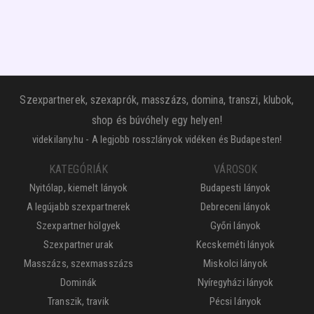
Szexpartnerek, szexaprók, masszázs, domina, transzi, klubok,
shop és búvóhely egy helyen!
videkilany.hu - A legjobb rosszlányok vidéken és Budapesten!
KATEGÓRIÁK
VÁROSOK
Nyitólap, kiemelt lányok
Budapesti lányok
A legújabb szexpartnerek
Debreceni lányok
Szexpartner hölgyek
Győri lányok
Szexpartner urak
Kecskeméti lányok
Masszázs, szexmasszázs
Miskolci lányok
Dominák
Nyíregyházi lányok
Transzik, travik
Pécsi lányok