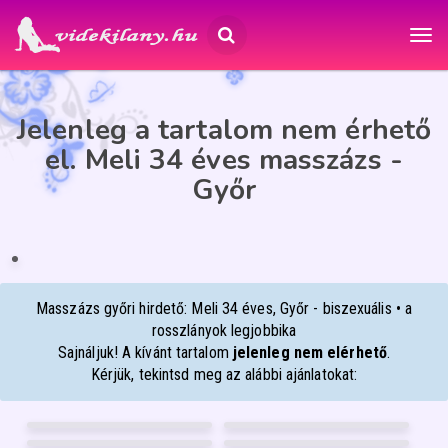
Jelenleg a tartalom nem érhető
el. Meli 34 éves masszázs -
Győr
MELI
34
Győr
ÉP
IA
Masszázs győri hirdető: Meli 34 éves, Győr - biszexuális • a
rosszlányok legjobbika
Sajnáljuk! A kívánt tartalom
jelenleg nem elérhető
.
Kérjük, tekintsd meg az alábbi ajánlatokat:
RITA
RÉKA
40
20
VIVIKEE
WEBCAMBELLA
Szeged
Debrecen
26
53
DIANA
LIÁNA
Pécs
Szeged
28
35
Pécs
Nyíregyháza
FÉNYKÉP
FÉNYKÉP