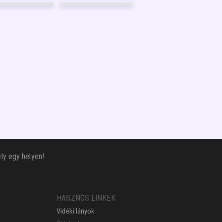
2
GARANCIA
GARANCIA
8
FÉNYKÉP
7
FÉNYKÉP
GARANCIA
GARANCIA
2
FÉNYKÉP
9
FÉNYKÉP
GARANCIA
GARANCIA
ly egy helyen!
HASZNOS LINKEK
Vidéki lányok