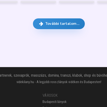
GARANCIA
GARANCIA
GARANCIA
FÉNYKÉP
3
FÉNYKÉP
22
FÉNYKÉP
2
GARANCIA
GARANCIA
GARANCIA
FÉNYKÉP
33
FÉNYKÉP
45
FÉNYKÉP
8
GARANCIA
GARANCIA
GARANCIA
8
További tartalom…
rtnerek, szexaprók, masszázs, domina, transzi, klubok, shop és búvóhe
videkilany.hu - A legjobb rosszlányok vidéken és Budapesten!
VÁROSOK
Budapesti lányok