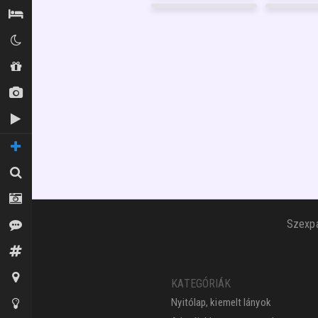
GARANCIA
5
FÉNYKÉP
10
Szállás / Búvóhelyek
GARANCIA
13
FÉNYKÉP
5
GARANCIA
Klubok
Shopok
Új képek
Új videók
TOVÁBBI OLDALAK
Keresés
Fotósok
Szexpa
Vélemények
Fórum
Térkép
KATEGÓRIÁK
Nyitólap, kiemelt lányok
Tippek az oldalhoz