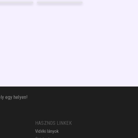
GARANCIA
GARANCIA
1
FÉNYKÉP
5
FÉNYKÉP
8
GARANCIA
GARANCIA
56
FÉNYKÉP
13
FÉNYKÉP
GARANCIA
GARANCIA
ly egy helyen!
HASZNOS LINKEK
Vidéki lányok