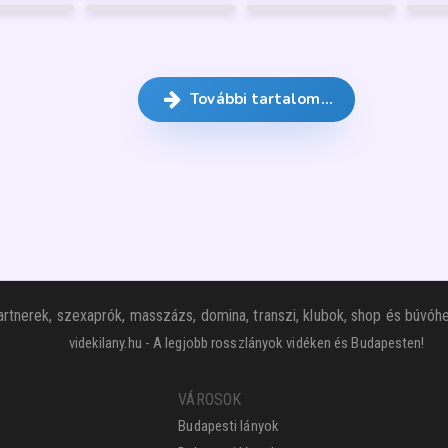
GARANCIA
GARANCIA
GARANCIA
FÉNYKÉP
10
FÉNYKÉP
12
FÉNYKÉP
5
5
GARANCIA
GARANCIA
GARANCIA
FÉNYKÉP
9
FÉNYKÉP
19
FÉNYKÉP
2
GARANCIA
GARANCIA
GARANCIA
6
További tartalom…
rtnerek, szexaprók, masszázs, domina, transzi, klubok, shop és búvóhe
videkilany.hu - A legjobb rosszlányok vidéken és Budapesten!
VÁROSOK
Budapesti lányok