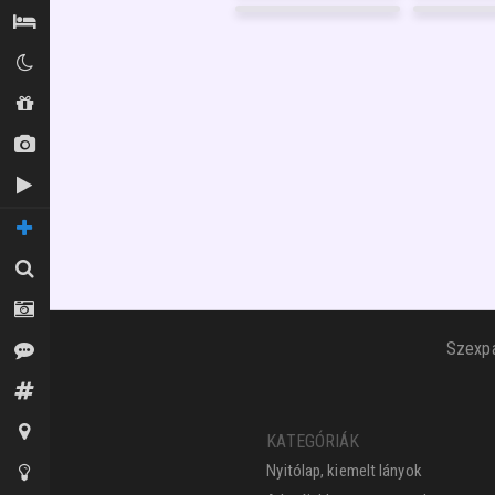
4
2
GARANCIA
4
FÉNYKÉP
2
Szállás / Búvóhelyek
GARANCIA
42
FÉNYKÉP
9
GARANCIA
Klubok
Shopok
Új képek
Új videók
TOVÁBBI OLDALAK
Keresés
Fotósok
Szexpa
Vélemények
Fórum
Térkép
KATEGÓRIÁK
Nyitólap, kiemelt lányok
Tippek az oldalhoz