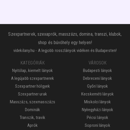
Szexpartnerek, szexaprók, masszázs, domina, transzi, klubok,
shop és búvóhely egy helyen!
videkilany.hu - A legjobb rosszlányok vidéken és Budapesten!
KATEGÓRIÁK
VÁROSOK
Nyitólap, kiemelt lányok
Budapesti lányok
A legújabb szexpartnerek
Debreceni lányok
Szexpartner hölgyek
Győri lányok
Szexpartner urak
Kecskeméti lányok
Masszázs, szexmasszázs
Miskolci lányok
Dominák
Nyíregyházi lányok
Transzik, travik
Pécsi lányok
Aprók
Soproni lányok