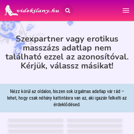
Szexpartner vagy erotikus
masszázs adatlap nem
található ezzel az azonosítóval.
Kérjük, válassz másikat!
Nézz körül az oldalon, hiszen sok izgalmas adatlap vár rád –
lehet, hogy csak néhány kattintásra van az, aki igazán felkelti az
érdeklődésed.
DIANA
ANIKÓ MASSZŐZ
28
47
BELLEYA
MONA
Pécs
Debrecen
36
26
HELÉNA
LARABBY
Debrecen
Debrecen
26
22
TOKIÓ
ANY
Budapest XIII.
Mosonmagyaróvár
35
45
16
FÉNYKÉP
29
FÉNYKÉP
GARANCIA
GARANCIA
HANNUSKA
WEBCAMBELLA
Nyíregyháza
Debrecen
31
53
4
FÉNYKÉP
5
FÉNYKÉP