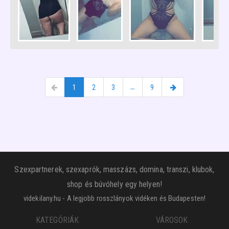
1
2
3
…
9
Szexpartnerek, szexaprók, masszázs, domina, transzi, klubok,
shop és búvóhely egy helyen!
videkilany.hu - A legjobb rosszlányok vidéken és Budapesten!
KATEGÓRIÁK
VÁROSOK