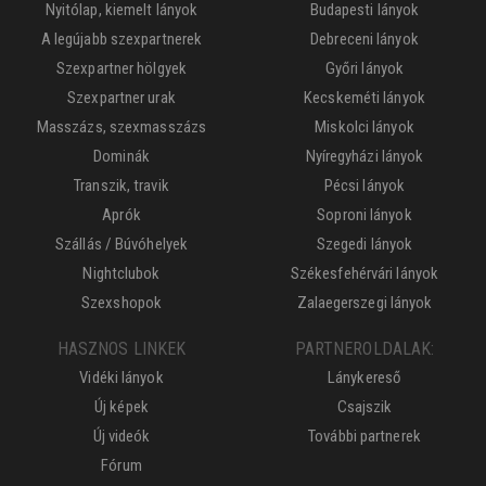
Nyitólap, kiemelt lányok
Budapesti lányok
A legújabb szexpartnerek
Debreceni lányok
Szexpartner hölgyek
Győri lányok
Szexpartner urak
Kecskeméti lányok
Masszázs, szexmasszázs
Miskolci lányok
Dominák
Nyíregyházi lányok
Transzik, travik
Pécsi lányok
Aprók
Soproni lányok
Szállás / Búvóhelyek
Szegedi lányok
Nightclubok
Székesfehérvári lányok
Szexshopok
Zalaegerszegi lányok
HASZNOS LINKEK
PARTNEROLDALAK:
Vidéki lányok
Lánykereső
Új képek
Csajszik
Új videók
További partnerek
Fórum