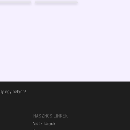
GARANCIA
GARANCIA
6
FÉNYKÉP
42
FÉNYKÉP
GARANCIA
GARANCIA
FÉNYKÉP
13
FÉNYKÉP
GARANCIA
GARANCIA
ly egy helyen!
HASZNOS LINKEK
Vidéki lányok