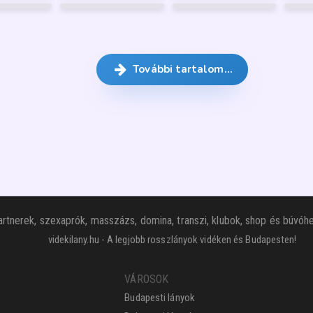
GARANCIA
GARANCIA
GARANCIA
FÉNYKÉP
19
FÉNYKÉP
45
FÉNYKÉP
2
GARANCIA
GARANCIA
GARANCIA
FÉNYKÉP
4
FÉNYKÉP
6
FÉNYKÉP
5
1
1
GARANCIA
GARANCIA
GARANCIA
További tartalom…
rtnerek, szexaprók, masszázs, domina, transzi, klubok, shop és búvóhe
videkilany.hu - A legjobb rosszlányok vidéken és Budapesten!
VÁROSOK
Budapesti lányok