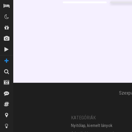
GARANCIA
17
FÉNYKÉP
40
Szállás / Búvóhelyek
GARANCIA
5
FÉNYKÉP
4
GARANCIA
Klubok
Shopok
Új képek
Új videók
TOVÁBBI OLDALAK
Keresés
Fotósok
Szexpa
Vélemények
Fórum
Térkép
KATEGÓRIÁK
Nyitólap, kiemelt lányok
Tippek az oldalhoz