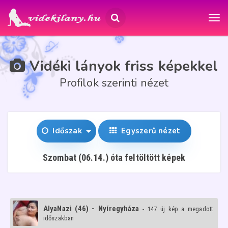
Vidéki lányok friss képekkel
Profilok szerinti nézet
Időszak
Egyszerű nézet
Szombat (06.14.) óta feltöltött képek
AlyaNazi (46) - Nyíregyháza
- 147 új kép a megadott
időszakban