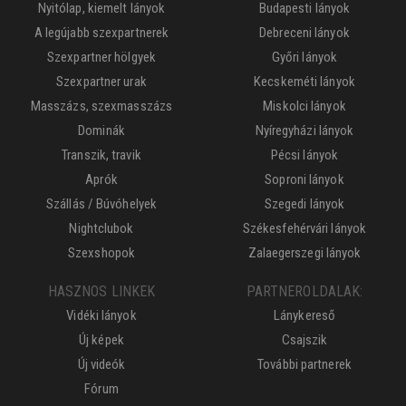
Nyitólap, kiemelt lányok
Budapesti lányok
A legújabb szexpartnerek
Debreceni lányok
Szexpartner hölgyek
Győri lányok
Szexpartner urak
Kecskeméti lányok
Masszázs, szexmasszázs
Miskolci lányok
Dominák
Nyíregyházi lányok
Transzik, travik
Pécsi lányok
Aprók
Soproni lányok
Szállás / Búvóhelyek
Szegedi lányok
Nightclubok
Székesfehérvári lányok
Szexshopok
Zalaegerszegi lányok
HASZNOS LINKEK
PARTNEROLDALAK:
Vidéki lányok
Lánykereső
Új képek
Csajszik
Új videók
További partnerek
Fórum