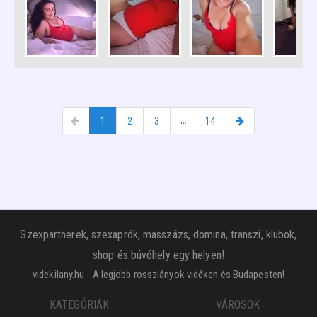
1
2
3
…
14
Szexpartnerek, szexaprók, masszázs, domina, transzi, klubok,
shop és búvóhely egy helyen!
videkilany.hu - A legjobb rosszlányok vidéken és Budapesten!
KATEGÓRIÁK
VÁROSOK