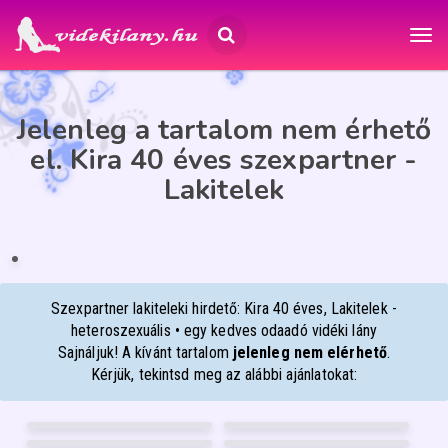
Jelenleg a tartalom nem érhető
el. Kira 40 éves szexpartner -
Lakitelek
KIRA
40
Lakitelek
Szexpartner lakiteleki hirdető: Kira 40 éves, Lakitelek -
heteroszexuális • egy kedves odaadó vidéki lány
Sajnáljuk! A kívánt tartalom
jelenleg nem elérhető
.
Kérjük, tekintsd meg az alábbi ajánlatokat:
WEBCAMBELLA
TIMI
53
36
LARABBY
BELLEYA
Debrecen
Debrecen
22
36
MONA
MOLLY
Mosonmagyaróvár
Debrecen
26
40
Debrecen
Pécs
FÉNYKÉP
FÉNYKÉP