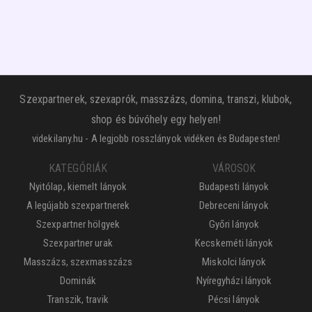
Szexpartnerek, szexaprók, masszázs, domina, transzi, klubok,
shop és búvóhely egy helyen!
videkilany.hu - A legjobb rosszlányok vidéken és Budapesten!
KATEGÓRIÁK
VÁROSOK
Nyitólap, kiemelt lányok
Budapesti lányok
A legújabb szexpartnerek
Debreceni lányok
Szexpartner hölgyek
Győri lányok
Szexpartner urak
Kecskeméti lányok
Masszázs, szexmasszázs
Miskolci lányok
Dominák
Nyíregyházi lányok
Transzik, travik
Pécsi lányok