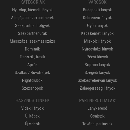
KATEGÓRIÁK
VÁROSOK
Nyitólap, kiemelt lányok
Budapesti lányok
A legújabb szexpartnerek
Debreceni lányok
Szexpartner hölgyek
Győri lányok
Szexpartner urak
Kecskeméti lányok
Masszázs, szexmasszázs
Miskolci lányok
Dominák
Nyíregyházi lányok
Transzik, travik
Pécsi lányok
Aprók
Soproni lányok
Szállás / Búvóhelyek
Szegedi lányok
Nightclubok
Székesfehérvári lányok
Szexshopok
Zalaegerszegi lányok
HASZNOS LINKEK
PARTNEROLDALAK:
Vidéki lányok
Lánykereső
Új képek
Csajszik
Új videók
További partnerek