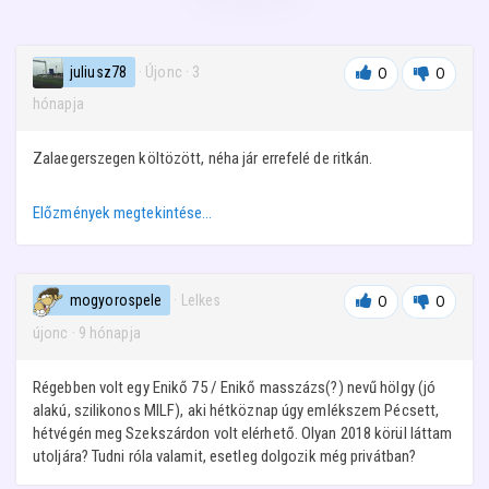
juliusz78
· Újonc
·
3
0
0
hónapja
Zalaegerszegen költözött, néha jár errefelé de ritkán.
Előzmények megtekintése…
mogyorospele
· Lelkes
0
0
újonc
·
9 hónapja
Régebben volt egy Enikő 75 / Enikő masszázs(?) nevű hölgy (jó
alakú, szilikonos MILF), aki hétköznap úgy emlékszem Pécsett,
hétvégén meg Szekszárdon volt elérhető. Olyan 2018 körül láttam
utoljára? Tudni róla valamit, esetleg dolgozik még privátban?