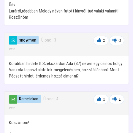
Üdv
Laráról,régebben Melody néven futott lányról tud valaki valamit!
Köszönöm
snowman
· Újonc
·
3
0
0
éve
Korábban hirdetett Szekszárdon Ada (37) néven egy csinos hölgy.
Van róla tapasztalatotok megjelenésben, hozzáállásban? Most
Pécsett hirdet, érdemes hozzá elmenni?
Remetekan
· Újonc
·
4
0
1
éve
Köszönöm!