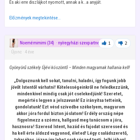
És aki erre diszlájkot nyomott, annak a k...a anyját.
Előzmények megtekintése…
Noemémimimi (34)
· nyíregyházi szexpartner
1
2
· Újonc
·
4 éve
Gyönyörű székely Újévi köszöntő – Minden magyarnak hallania kell!
„Dolgoznunk kell sokat, tanulni, haladni, így fogunk jobb
jövőt Istentől várhatni! Kötelességeinkről ne feledkezzünk,
mindenkivel mindig csak jót cselekedjünk! Szeretet,
megértés legyen a jelszavunk! Ez irányítsa tetteink,
gondolatunk! Ezt vésd szívedbe székelyem, magyarom
akkor jóra fordul bizton jóslatom! Erdély ország népe
figyelmezz a szómra, hallgasd meg tanácsom a jóra,
hasznosra! Szeresd Istent, hazád és fajodat szeressed és
ha kell érte áldozd vagyonod, életed! Légy családszerető,
takarékos, józan így lehet csak részed testi, lelki jóban!