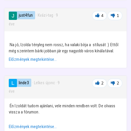
just4fun
· Kvázi-tag
·
9
4
1
éve
Na jó, Izolda tényleg nem rossz, ha valaki bírja a stílusát :) Ettől
még szerintem bárki jobban jár egy nagyobb város kínálatával.
Előzmények megtekintése…
linde3
· Lelkes újonc
·
9
2
2
éve
Én Izoldát tudom ajánlani, vele minden rendben volt. De olvass
vissza a fórumon.
Előzmények megtekintése…