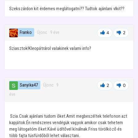
Szekszárdon kit érdemes meglátogatni?? Tudtok ajánlani vlkit??
Franko
· Újonc
·
9 éve
4
2
Sziasztok!Kleopátrárol valakinek valami info?
Sanyika47
· Újonc
·
9
2
0
éve
Szia.Csak ajánlani tudom őket.Amit megbeszéltek telefonon azt
kapjátok.Én rendszeres vendégük vagyok amikor csak tehetem
meg látogatóm őket.Kávé üdítővel kínálnak.Friss törölköző és
több fajta tüsfürdőből lehet választani.