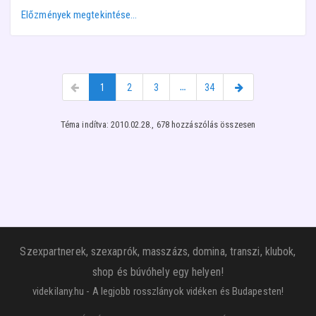
Előzmények megtekintése…
1
2
3
…
34
Téma indítva: 2010.02.28., 678 hozzászólás összesen
Szexpartnerek, szexaprók, masszázs, domina, transzi, klubok,
shop és búvóhely egy helyen!
videkilany.hu - A legjobb rosszlányok vidéken és Budapesten!