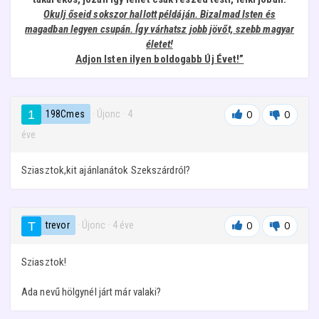
Okulj őseid sokszor hallott példáján. Bizalmad Isten és
magadban legyen csupán. Így várhatsz jobb jövőt, szebb magyar
életet!
Adjon Isten ilyen boldogabb Új Évet!”
198Cmes
· Újonc
·
4
0
0
éve
Sziasztok,kit ajánlanátok Szekszárdról?
trevor
· Újonc
·
4 éve
0
0
Sziasztok!
Ada nevű hölgynél járt már valaki?