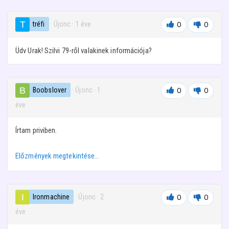
tréfi
· Újonc
·
1 éve
0
0
Üdv Urak! Szilvi 79-ről valakinek információja?
Boobslover
· Újonc
·
1
0
0
éve
Írtam priviben.
Előzmények megtekintése…
Ironmachine
· Újonc
·
2
0
0
éve