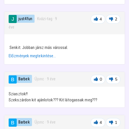
just4fun
· Kvázi-tag
·
9
4
2
éve
Senkit. Jobban jársz más várossal.
Előzmények megtekintése…
Barbek
· Újonc
·
9 éve
0
5
Sziasztok!!
Szekszárdon kit ajánlotok??? Kit látogassak meg???
Barbek
· Újonc
·
9 éve
4
1