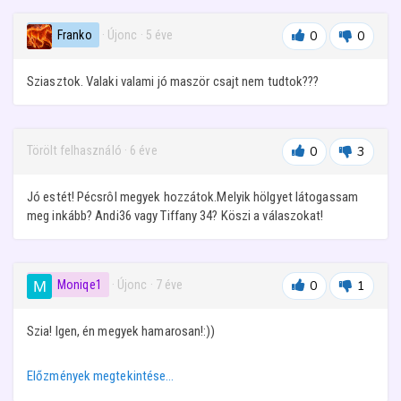
Franko
· Újonc
·
5 éve
0
0
Sziasztok. Valaki valami jó maször csajt nem tudtok???
Törölt felhasználó
·
6 éve
0
3
Jó estét! Pécsrôl megyek hozzátok.Melyik hölgyet látogassam
meg inkább? Andi36 vagy Tiffany 34? Köszi a válaszokat!
Moniqe1
· Újonc
·
7 éve
0
1
Szia! Igen, én megyek hamarosan!:))
Előzmények megtekintése…