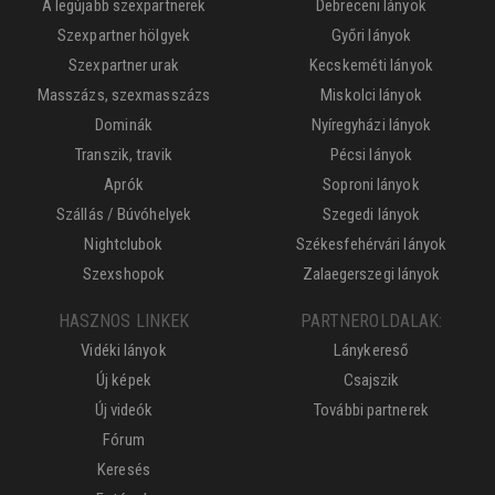
A legújabb szexpartnerek
Debreceni lányok
Szexpartner hölgyek
Győri lányok
Szexpartner urak
Kecskeméti lányok
Masszázs, szexmasszázs
Miskolci lányok
Dominák
Nyíregyházi lányok
Transzik, travik
Pécsi lányok
Aprók
Soproni lányok
Szállás / Búvóhelyek
Szegedi lányok
Nightclubok
Székesfehérvári lányok
Szexshopok
Zalaegerszegi lányok
HASZNOS LINKEK
PARTNEROLDALAK:
Vidéki lányok
Lánykereső
Új képek
Csajszik
Új videók
További partnerek
Fórum
Keresés