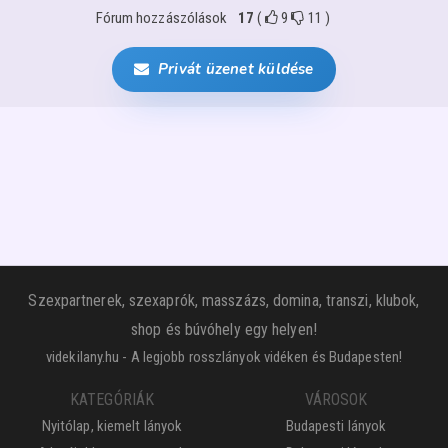
Fórum hozzászólások
17
(
9
11
)
Privát üzenet küldése
Szexpartnerek, szexaprók, masszázs, domina, transzi, klubok,
shop és búvóhely egy helyen!
videkilany.hu - A legjobb rosszlányok vidéken és Budapesten!
KATEGÓRIÁK
VÁROSOK
Nyitólap, kiemelt lányok
Budapesti lányok