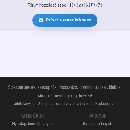
Fórum hozzászólások
104
(
162
47
)
Privát üzenet küldése
Szexpartnerek, szexaprók, masszázs, domina, transzi, klubok,
shop és búvóhely egy helyen!
videkilany.hu - A legjobb rosszlányok vidéken és Budapesten!
KATEGÓRIÁK
VÁROSOK
Nyitólap, kiemelt lányok
Budapesti lányok