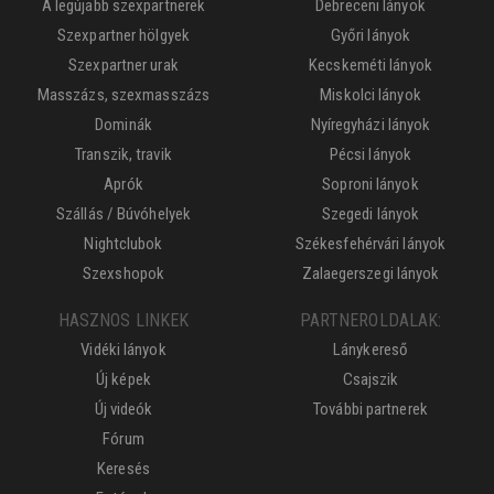
A legújabb szexpartnerek
Debreceni lányok
Szexpartner hölgyek
Győri lányok
Szexpartner urak
Kecskeméti lányok
Masszázs, szexmasszázs
Miskolci lányok
Dominák
Nyíregyházi lányok
Transzik, travik
Pécsi lányok
Aprók
Soproni lányok
Szállás / Búvóhelyek
Szegedi lányok
Nightclubok
Székesfehérvári lányok
Szexshopok
Zalaegerszegi lányok
HASZNOS LINKEK
PARTNEROLDALAK:
Vidéki lányok
Lánykereső
Új képek
Csajszik
Új videók
További partnerek
Fórum
Keresés