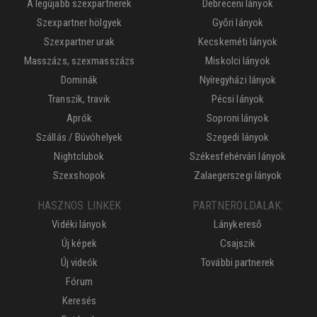
A legújabb szexpartnerek
Debreceni lányok
Szexpartner hölgyek
Győri lányok
Szexpartner urak
Kecskeméti lányok
Masszázs, szexmasszázs
Miskolci lányok
Dominák
Nyíregyházi lányok
Transzik, travik
Pécsi lányok
Aprók
Soproni lányok
Szállás / Búvóhelyek
Szegedi lányok
Nightclubok
Székesfehérvári lányok
Szexshopok
Zalaegerszegi lányok
HASZNOS LINKEK
PARTNEROLDALAK:
Vidéki lányok
Lánykereső
Új képek
Csajszik
Új videók
További partnerek
Fórum
Keresés