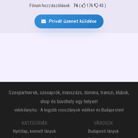
Fórum hozzászólások
76
(
176
43
)
Privát üzenet küldése
Szexpartnerek, szexaprók, masszázs, domina, transzi, klubok,
shop és búvóhely egy helyen!
videkilany.hu - A legjobb rosszlányok vidéken és Budapesten!
KATEGÓRIÁK
VÁROSOK
Nyitólap, kiemelt lányok
Budapesti lányok