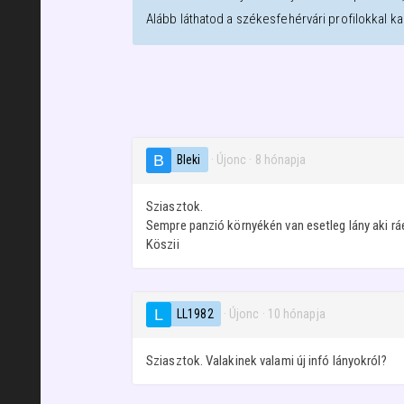
Alább láthatod a
székesfehérvári
profilokkal k
Bleki
· Újonc
·
8 hónapja
Sziasztok.
Sempre panzió környékén van esetleg lány aki rá
Köszii
LL1982
· Újonc
·
10 hónapja
Sziasztok. Valakinek valami új infó lányokról?