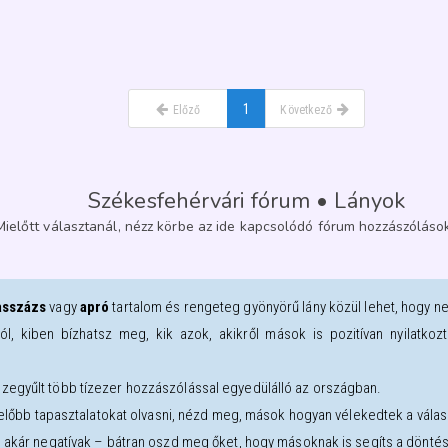
1
Előző
Következő
Székesfehérvári fórum • Lányok
Mielőtt választanál, nézz körbe az ide kapcsolódó fórum hozzászólások
sszázs
vagy
apró
tartalom és rengeteg gyönyörű lány közül lehet, hogy n
ról, kiben bízhatsz meg, kik azok, akikről mások is pozitívan nyilatk
zegyűlt több tízezer hozzászólással egyedülálló az országban.
l előbb tapasztalatokat olvasni, nézd meg, mások hogyan vélekedtek a válasz
, akár negatívak – bátran oszd meg őket, hogy másoknak is segíts a dönté