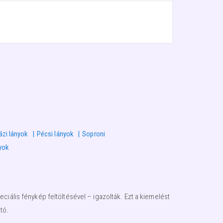
ázi lányok
Pécsi lányok
Soproni
yok
ciális fénykép feltöltésével – igazolták. Ezt a kiemelést
tó.