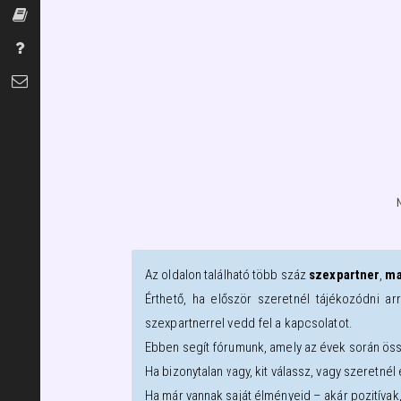
Szexszótár
Gyakran Ismételt Kérdések
Kapcsolat
Az oldalon található több száz
szexpartner
,
ma
Érthető, ha először szeretnél tájékozódni ar
szexpartnerrel vedd fel a kapcsolatot.
Ebben segít fórumunk, amely az évek során öss
Ha bizonytalan vagy, kit válassz, vagy szeretné
Ha már vannak saját élményeid – akár pozitívak