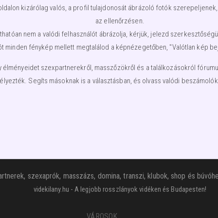
lon kizárólag valós, a profil tulajdonosát ábrázoló fotók szerepeljenek,
az ellenőrzésen.
nyíthatóan nem a valódi felhasználót ábrázolja, kérjük, jelezd szerkesztős
ót minden fénykép mellett megtalálod a képnézegetőben, "Valótlan kép beje
élményeidet szexpartnerekről, masszőzökről és a találkozásokról fórumunkb
élyezték. Segíts másoknak is a választásban, és olvass valódi beszámolóka
rtnerek, szexaprók, masszázs, domina, transzi, klubok, shop és búvóhe
videkilany.hu - A legjobb rosszlányok vidéken és Budapesten!
VÁROSOK