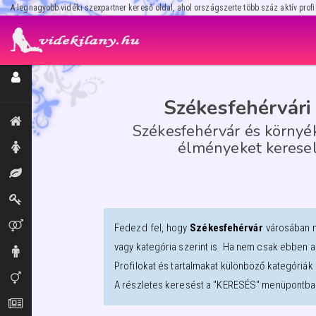
A legnagyobb vidéki szexpartner kereső oldal, ahol országszerte több száz aktív profi
Regisztráció / Hirdetésfeladás
Székesfehérvári 
Kiemeltek, legújabbak
Székesfehérvár és környé
élményeket keresel, 
Hölgyek
Masszázs
Dominák
Párok
Fedezd fel, hogy
Székesfehérvár
városában 
vagy kategória szerint is. Ha nem csak ebben a
Urak
Profilokat és tartalmakat különböző kategóriák 
Transzik, travik
A részletes keresést a "KERESÉS" menüpontban
Aprók