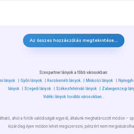
Az összes hozzászólás megtekintése…
Szexpartner lányok a főbb városokban:
ni lányok
Győri lányok
Kecskeméti lányok
Miskolci lányok
Nyíregyh
lányok
Szegedi lányok
Székesfehérvári lányok
Zalaegerszegi lán
Vidéki lányok további városokban…
átható, ahol a fotók valódiságát egyedi, általunk meghatározott módon – spe
kizárólag ilyen módon lehet megszerezni, pénzért nem megvásárolha