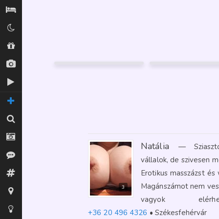
Szállás / Búvóhelyek
Klubok
KATA
HANNA BDSM
Shopok
45
48
Székesfehérvár
Székesfehérvár
Új képek
33
FÉNYKÉP
256
GARANCIA
Új videók
12
TOVÁBBI OLDALAK
Keresés
Fotósok
Natália
—
Sziasz
Vélemények
vállalok, de szivesen m
Erotikus masszázst és 
Fórum
Magánszámot nem vesze
3
Térkép
vagyok el
Tippek az oldalhoz
+36 20 496 4326
Székesfehérvár