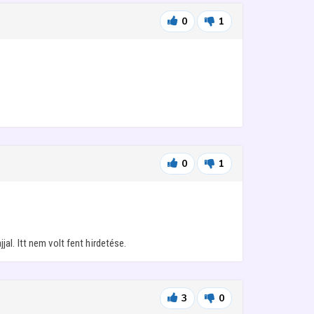
0
1
0
1
l. Itt nem volt fent hirdetése.
3
0