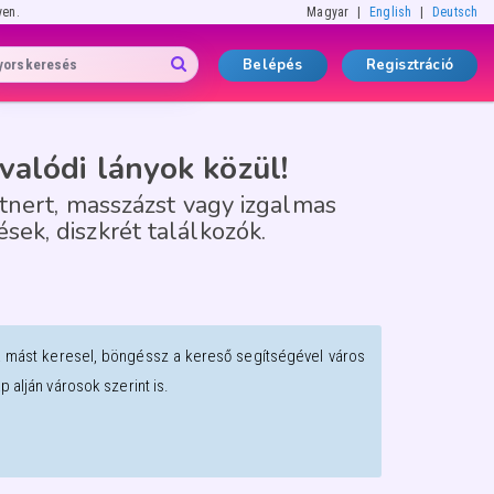
yen.
Magyar
English
Deutsch
Belépés
Regisztráció
valódi lányok közül!
tnert, masszázst vagy izgalmas
ések, diszkrét találkozók.
a mást keresel, böngéssz a kereső segítségével város
alján városok szerint is.