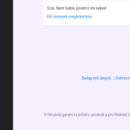
Szia. Nem tudok privátot írni neked
Előzmények megtekintése…
Budapesti lányok
Debrece
A fényképgarancia jelölés azoknál a profiloknál l