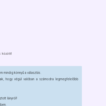
 között!
em mindig könnyű a választás.
oztak, hogy végül valóban a számodra legmegfelelőbb
tott lányról!
sben.