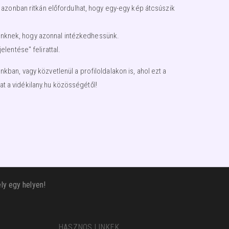
 azonban ritkán előfordulhat, hogy egy-egy kép átcsúszik
égünknek, hogy azonnal intézkedhessünk.
lentése" felirattal.
an, vagy közvetlenül a profiloldalakon is, ahol ezt a
t a vidékilany.hu közösségétől!
ly egy helyen!
HASZNOS LINKEK