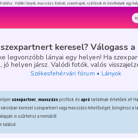
lt találsz. Vidéki lányok, masszázs, klubok, szexshopok, szállások és búvóhelyek egy hel
szexpartnert keresel? Válogass a 
ke legvonzóbb lányai egy helyen! Ha szexpar
jó helyen jársz. Valódi fotók, valós visszajelz
Székesfehérvári fórum • Lányok
milyen
szexpartner
,
masszázs
profilok és
apró
tartalmak érhetőek el! H
 városban keresel szexpartnert vagy masszázs lehetőséget, böngéssz a lap 
alapján is szűrhetsz a menüből.
 találod.