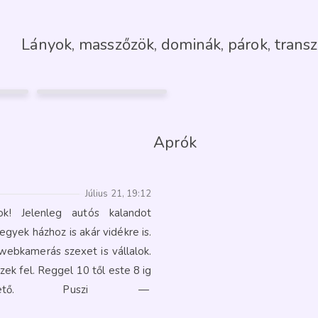
Lányok, masszőzök, dominák, párok, transz
TRANSELECTRA
28
Dunaújváros
17
FÉNYKÉP
GARANCIA
Aprók
Július 21, 19:12
tok! Jelenleg autós kalandot
egyek házhoz is akár vidékre is.
webkamerás szexet is vállalok.
k fel. Reggel 10 től este 8 ig
érhető. Puszi
—