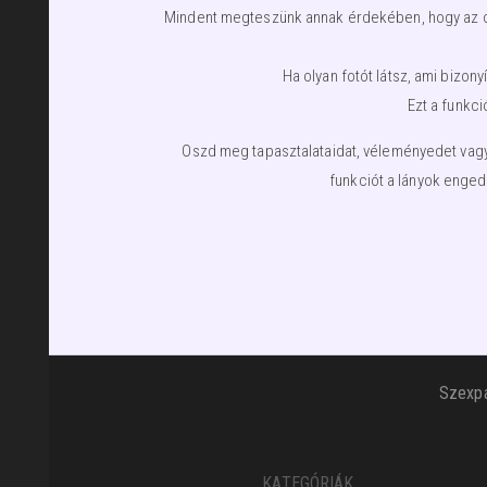
Mindent megteszünk annak érdekében, hogy az olda
Ha olyan fotót látsz, ami bizo
Ezt a funkci
Oszd meg tapasztalataidat, véleményedet vagy 
funkciót a lányok enged
Szexpa
KATEGÓRIÁK