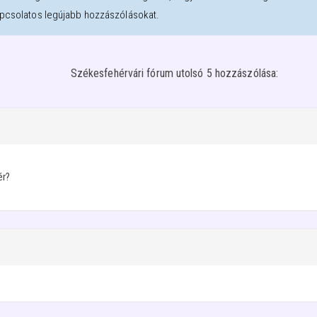
apcsolatos legújabb hozzászólásokat.
Székesfehérvári fórum utolsó 5 hozzászólása:
ér?