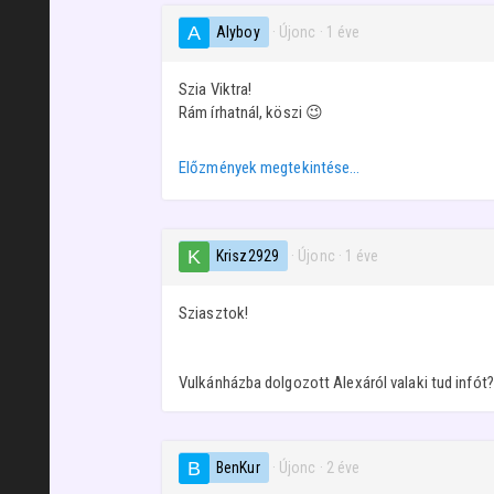
Alyboy
· Újonc
·
1 éve
Szia Viktra!
Rám írhatnál, köszi 😉
Előzmények megtekintése…
Krisz2929
· Újonc
·
1 éve
Sziasztok!
Vulkánházba dolgozott Alexáról valaki tud infót?
BenKur
· Újonc
·
2 éve