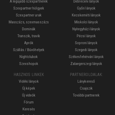
A legújabb szexpartnerek
Debreceni lányok
Szexpartner hölgyek
Győri lányok
Szexpartner urak
Kecskeméti lányok
Masszázs, szexmasszázs
Miskolci lányok
Dominák
Nyíregyházi lányok
Transzik, travik
Pécsi lányok
Aprók
Soproni lányok
Szállás / Búvóhelyek
Szegedi lányok
Nightclubok
Székesfehérvári lányok
Szexshopok
Zalaegerszegi lányok
HASZNOS LINKEK
PARTNEROLDALAK:
Vidéki lányok
Lánykereső
Új képek
Csajszik
Új videók
További partnerek
Fórum
Keresés