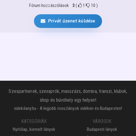
Fórum hozzászólások
3
(
1
10
)
Privát üzenet küldése
Szexpartnerek, szexaprók, masszázs, domina, transzi, klubok,
shop és búvóhely egy helyen!
videkilany.hu - A legjobb rosszlányok vidéken és Budapesten!
KATEGÓRIÁK
VÁROSOK
Nyitólap, kiemelt lányok
Budapesti lányok